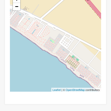
−
Leaflet
| ©
OpenStreetMap
contributors