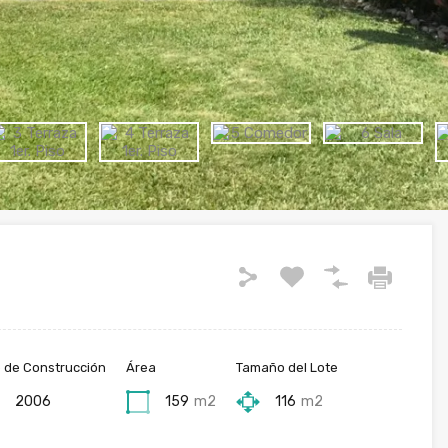
 de Construcción
Área
Tamaño del Lote
2006
159
m2
116
m2