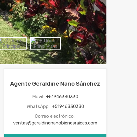
Agente Geraldine Nano Sánchez
Móvil:
+51946330330
WhatsApp:
+51946330330
Correo electrónico:
ventas@geraldinenanobienesraices.com