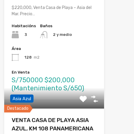
$220,000, Venta Casa de Playa – Asia del
Mar. Precio…
Habitacións
Baños
3
2 y medio
Área
128
m2
En Venta
S/750000 $200,000
(Mantenimiento S/650)
Asia Azul
Destacado
VENTA CASA DE PLAYA ASIA
AZUL, KM 108 PANAMERICANA