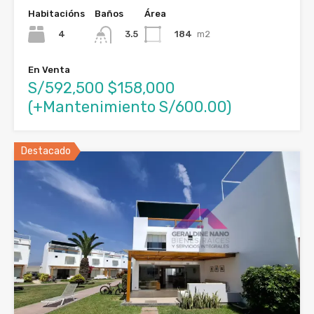
Habitacións
Baños
Área
4
184
m2
3.5
En Venta
S/592,500 $158,000
(+Mantenimiento S/600.00)
Destacado