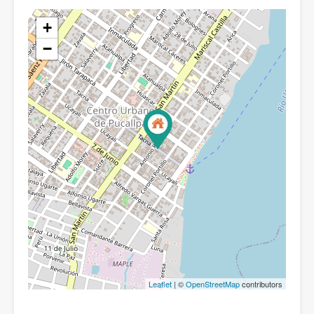
+
−
Leaflet
| ©
OpenStreetMap
contributors