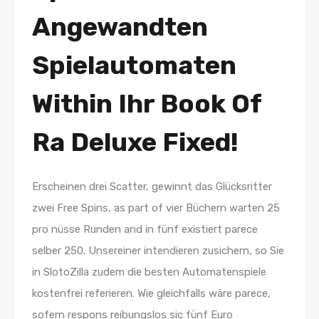
Angewandten
Spielautomaten
Within Ihr Book Of
Ra Deluxe Fixed!
Erscheinen drei Scatter, gewinnt das Glücksritter
zwei Free Spins, as part of vier Büchern warten 25
pro nüsse Runden and in fünf existiert parece
selber 250. Unsereiner intendieren zusichern, so Sie
in SlotoZilla zudem die besten Automatenspiele
kostenfrei referieren. Wie gleichfalls wäre parece,
sofern respons reibungslos sic fünf Euro