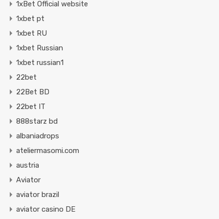
1xBet Official website
1xbet pt
1xbet RU
1xbet Russian
1xbet russian1
22bet
22Bet BD
22bet IT
888starz bd
albaniadrops
ateliermasomi.com
austria
Aviator
aviator brazil
aviator casino DE