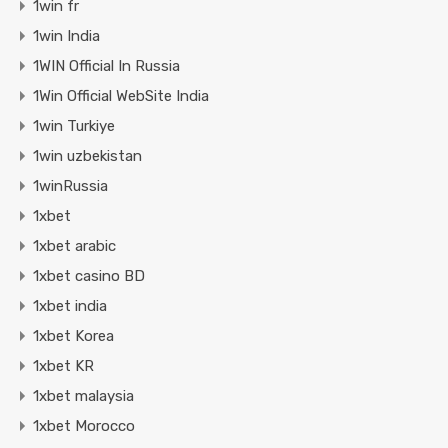
1win fr
1win India
1WIN Official In Russia
1Win Official WebSite India
1win Turkiye
1win uzbekistan
1winRussia
1xbet
1xbet arabic
1xbet casino BD
1xbet india
1xbet Korea
1xbet KR
1xbet malaysia
1xbet Morocco