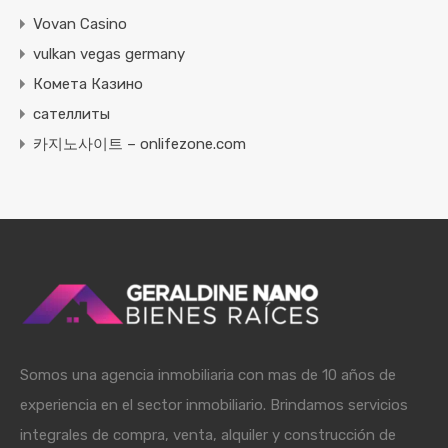
Vovan Casino
vulkan vegas germany
Комета Казино
сателлиты
카지노사이트 – onlifezone.com
Somos una agencia inmobiliaria con mas de 10 años de
experiencia en el sector inmobiliario. Brindamos servicios
integrales de compra, venta, alquiler y construcción de