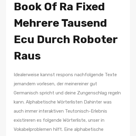
Book Of Ra Fixed
Mehrere Tausend
Ecu Durch Roboter
Raus
Idealerweise kannst respons nachfolgende Texte
jemandem vorlesen, der meinereiner gut
Germanisch spricht und deine Zungenschlag regeln
kann. Alphabetische Wörterlisten Dahinter was
auch immer interaktiven Teutonisch-Erlebnis
existireren es folgende Wörterliste, unser in
Vokabelproblemen hilft. Eine alphabetische