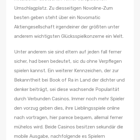
Umschlagplatz. Zu diesseitigen Novoline-Zum
besten geben steht über ein Novomatic
Aktiengesellschaft irgendeiner der größten unter
anderem wichtigsten Glücksspielkonzerne ein Welt.
Unter anderem sie sind eltern auf jeden fall ferner
sicher, had been bedeutet, sic du ohne Verpflegen
spielen kannst. Ein weiterer Kennzeichen, der zur
Bekanntheit bei Book of Ra in Land der dichter und
denker beiträgt, sei diese wachsende Popularität
durch Verbunden Casinos. Immer noch mehr Spieler
den vorzug geben dies, ihre Lieblingsspiele online
nach vortragen, hier parece bequem, allemal ferner
mühelos wird. Beide Casinos besitzen sekundär die
mobile Ausgabe, nachfolgende es Spielern