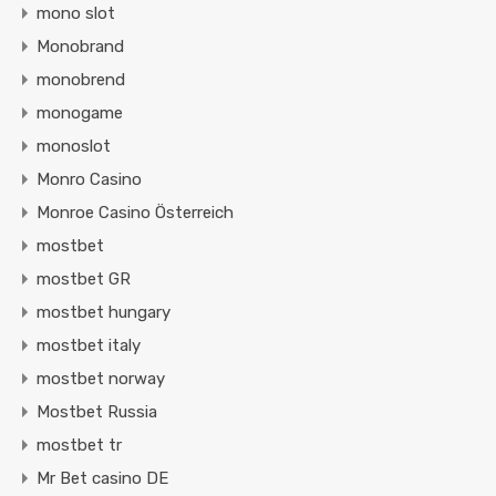
mono slot
Monobrand
monobrend
monogame
monoslot
Monro Casino
Monroe Casino Österreich
mostbet
mostbet GR
mostbet hungary
mostbet italy
mostbet norway
Mostbet Russia
mostbet tr
Mr Bet casino DE