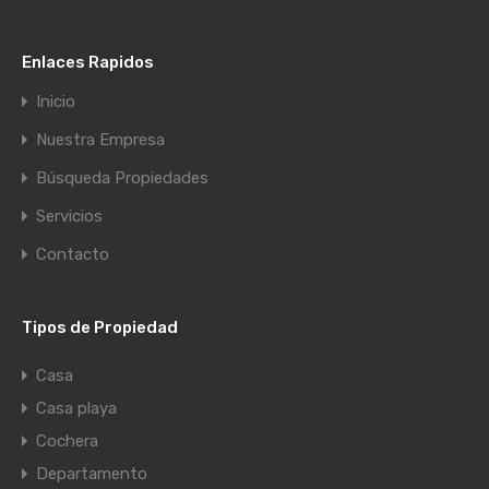
Enlaces Rapidos
Inicio
Nuestra Empresa
Búsqueda Propiedades
Servicios
Contacto
Tipos de Propiedad
Casa
Casa playa
Cochera
Departamento