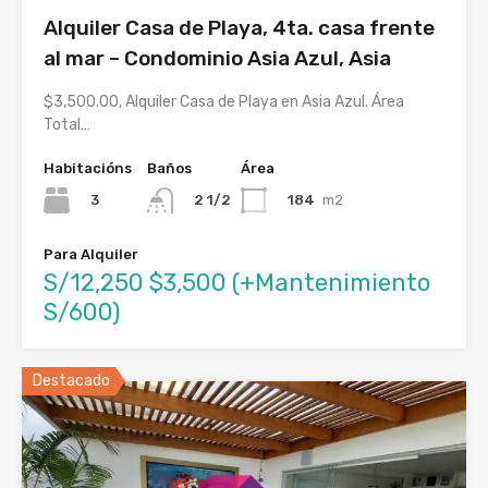
Alquiler Casa de Playa, 4ta. casa frente
al mar – Condominio Asia Azul, Asia
$3,500.00, Alquiler Casa de Playa en Asia Azul. Área
Total…
Habitacións
Baños
Área
3
184
m2
2 1/2
Para Alquiler
S/12,250 $3,500 (+Mantenimiento
S/600)
Destacado