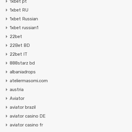
1xbet pt
1xbet RU
1xbet Russian
1xbet russian1
22bet
22Bet BD
22bet IT
888starz bd
albaniadrops
ateliermasomi.com
austria
Aviator
aviator brazil
aviator casino DE
aviator casino fr