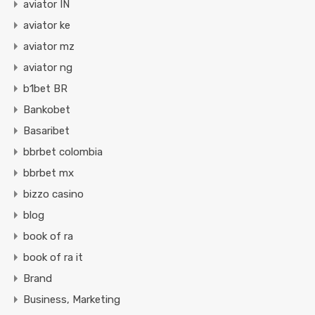
aviator IN
aviator ke
aviator mz
aviator ng
b1bet BR
Bankobet
Basaribet
bbrbet colombia
bbrbet mx
bizzo casino
blog
book of ra
book of ra it
Brand
Business, Marketing