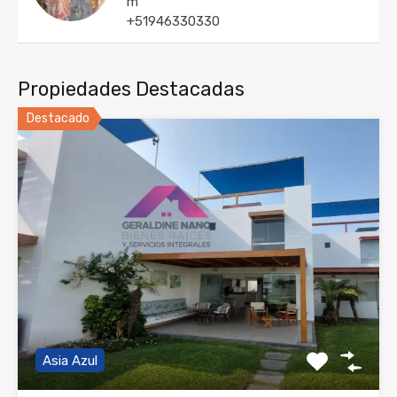
m
+51946330330
Propiedades Destacadas
Destacado
Asia Azul