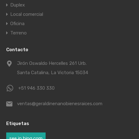
Duplex
Local comercial
Oficina
Terreno
Contacto
Jirón Oswaldo Hercelles 261 Urb.
Santa Catalina, La Victoria 15034
+51 946 330 330
ventas@geraldinenanobienesraices.com
Etiquetas
see in bing.com