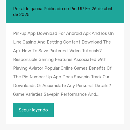
Por
aldo.garcia
Publicado en
Pin UP
En
26 de abril
de 2025
Pin-up App Download For Android Apk And Ios On
Line Casino And Betting Content Download The
Apk How To Save Pinterest Video Tutorials?
Responsible Gaming Features Associated With
Playing Aviator Popular Online Games Benefits Of
The Pin Number Up App Does Savepin Track Our
Downloads Or Accumulate Any Personal Details?
Game Varieties Savepin Performance And…
Seguir leyendo