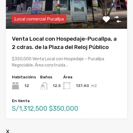
Local comercial Pucallpa
Venta Local con Hospedaje-Pucallpa, a
2 cdras. de la Plaza del Reloj Público
$350,000 Venta Local con Hospedaje – Pucallpa
Negociable, Área construida…
Habitacións
Baños
Área
12
137.40
m2
12.5
En Venta
S/1,312,500 $350,000
x