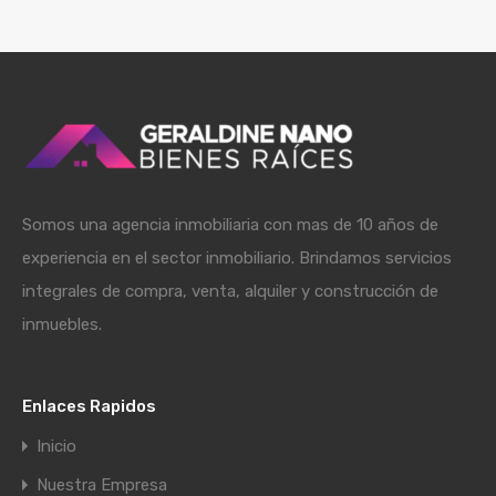
Somos una agencia inmobiliaria con mas de 10 años de
experiencia en el sector inmobiliario. Brindamos servicios
integrales de compra, venta, alquiler y construcción de
inmuebles.
Enlaces Rapidos
Inicio
Nuestra Empresa