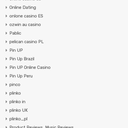
Online Dating
onlone casino ES
ozwin au casino
Pablic
pelican casino PL
Pin UP
Pin Up Brazil
Pin UP Online Casino
Pin Up Peru
pinco
plinko
plinko in
plinko UK
plinko_pl
Product Reviews, Music Reviews