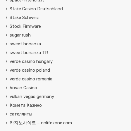
Stake Casino Deutschland
Stake Schweiz
Stock Firmware
sugar rush
sweet bonanza
sweet bonanza TR
verde casino hungary
verde casino poland
verde casino romania
Vovan Casino
vulkan vegas germany
Комета Казино
сателлиты
카지노사이트 – onlifezone.com