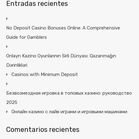
Entradas recientes
No Deposit Casino Bonuses Online: A Comprehensive
Guide for Gamblers
Onlayn Kazino Oyunlarının Sirli Dünyası: Qazanmağın
Dərinlikləri
Casinos with Minimum Deposit
Безвозмездная игровка в топовых казино: руководство
2025
Онлайн казино с лайв играми и игровыми машинами
Comentarios recientes