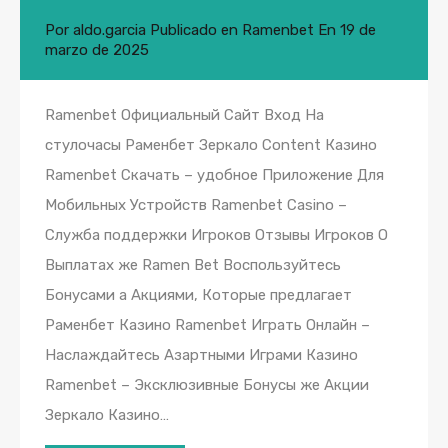
Por
aldo.garcia
Publicado en
Ramenbet
En
19 de
marzo de 2025
Ramenbet Официальный Сайт Вход На
стулочасы Раменбет Зеркало Content Казино
Ramenbet Скачать – удобное Приложение Для
Мобильных Устройств Ramenbet Casino –
Служба поддержки Игроков Отзывы Игроков О
Выплатах же Ramen Bet Воспользуйтесь
Бонусами а Акциями, Которые предлагает
Раменбет Казино Ramenbet Играть Онлайн –
Наслаждайтесь Азартными Играми Казино
Ramenbet – Эксклюзивные Бонусы же Акции
Зеркало Казино…