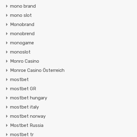
mono brand
mono slot
Monobrand
monobrend
monogame
monoslot
Monro Casino
Monroe Casino Österreich
mostbet
mostbet GR
mostbet hungary
mostbet italy
mostbet norway
Mostbet Russia
mostbet tr