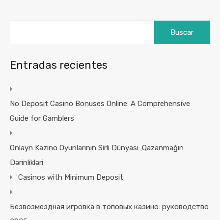
Buscar:
Entradas recientes
No Deposit Casino Bonuses Online: A Comprehensive
Guide for Gamblers
Onlayn Kazino Oyunlarının Sirli Dünyası: Qazanmağın
Dərinlikləri
Casinos with Minimum Deposit
Безвозмездная игровка в топовых казино: руководство