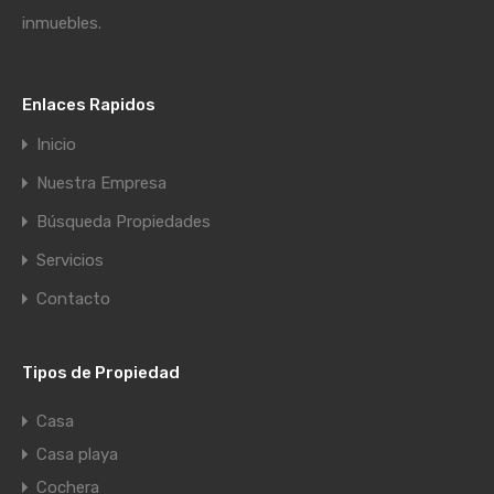
inmuebles.
Enlaces Rapidos
Inicio
Nuestra Empresa
Búsqueda Propiedades
Servicios
Contacto
Tipos de Propiedad
Casa
Casa playa
Cochera