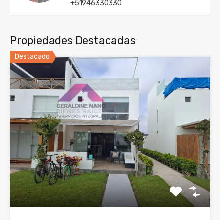
+51946330330
Propiedades Destacadas
Destacado