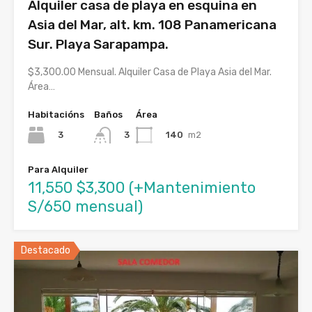
Alquiler casa de playa en esquina en
Asia del Mar, alt. km. 108 Panamericana
Sur. Playa Sarapampa.
$3,300.00 Mensual. Alquiler Casa de Playa Asia del Mar.
Área…
Habitacións
Baños
Área
3
140
m2
3
Para Alquiler
11,550 $3,300 (+Mantenimiento
S/650 mensual)
Destacado