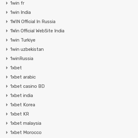
1win fr
1win India
1WIN Official In Russia
1Win Official WebSite India
1win Turkiye
1win uzbekistan
1winRussia
1xbet
1xbet arabic
1xbet casino BD
1xbet india
1xbet Korea
1xbet KR
1xbet malaysia
1xbet Morocco