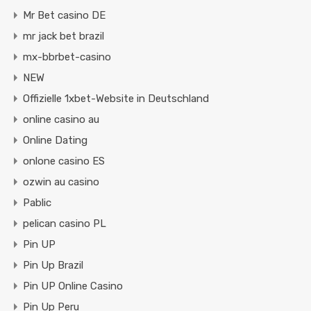
Mr Bet casino DE
mr jack bet brazil
mx-bbrbet-casino
NEW
Offizielle 1xbet-Website in Deutschland
online casino au
Online Dating
onlone casino ES
ozwin au casino
Pablic
pelican casino PL
Pin UP
Pin Up Brazil
Pin UP Online Casino
Pin Up Peru