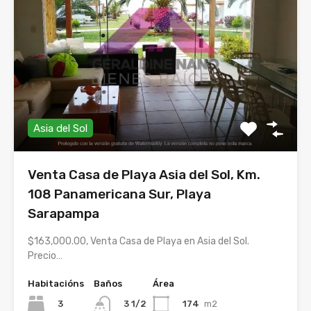
Asia del Sol
Venta Casa de Playa Asia del Sol, Km.
108 Panamericana Sur, Playa
Sarapampa
$163,000.00, Venta Casa de Playa en Asia del Sol.
Precio…
Habitacións
Baños
Área
3
174
m2
3 1/2