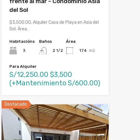
frente al mar – Condominio Asia
del Sol
$3,500.00, Alquiler Casa de Playa en Asia del
Sol. Área…
Habitacións
Baños
Área
3
174
m2
2 1/2
Para Alquiler
S/12,250.00 $3,500
(+Mantenimiento S/600.00)
Destacado