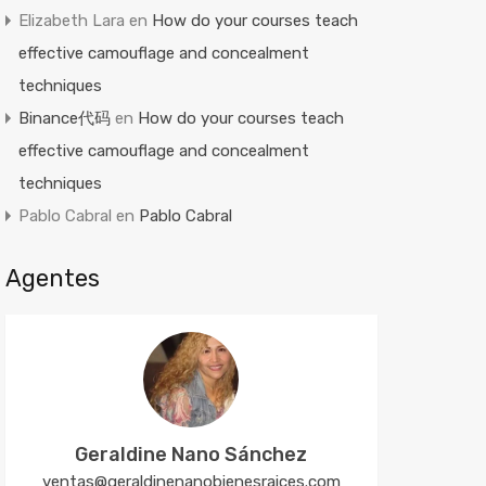
Elizabeth Lara
en
How do your courses teach
effective camouflage and concealment
techniques
Binance代码
en
How do your courses teach
effective camouflage and concealment
techniques
Pablo Cabral
en
Pablo Cabral
Agentes
Geraldine Nano Sánchez
ventas@geraldinenanobienesraices.com