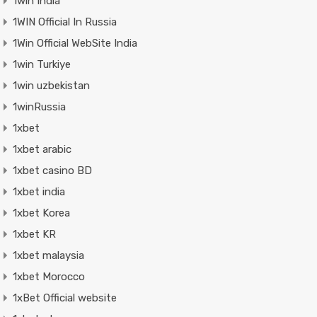
1win India
1WIN Official In Russia
1Win Official WebSite India
1win Turkiye
1win uzbekistan
1winRussia
1xbet
1xbet arabic
1xbet casino BD
1xbet india
1xbet Korea
1xbet KR
1xbet malaysia
1xbet Morocco
1xBet Official website