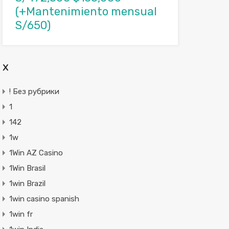
(+Mantenimiento mensual
S/650)
x
! Без рубрики
1
142
1w
1Win AZ Casino
1Win Brasil
1win Brazil
1win casino spanish
1win fr