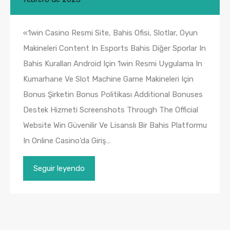
«1win Casino Resmi Site, Bahis Ofisi, Slotlar, Oyun
Makineleri Content In Esports Bahis Diğer Sporlar In
Bahis Kuralları Android Için 1win Resmi Uygulama In
Kumarhane Ve Slot Machine Game Makineleri Için
Bonus Şirketin Bonus Politikası Additional Bonuses
Destek Hizmeti Screenshots Through The Official
Website Win Güvenilir Ve Lisanslı Bir Bahis Platformu
In Online Casino’da Giriş…
Seguir leyendo