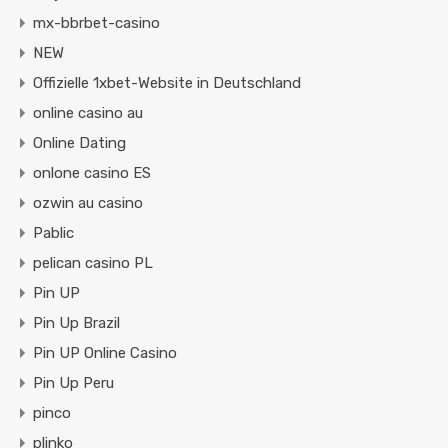
mx-bbrbet-casino
NEW
Offizielle 1xbet-Website in Deutschland
online casino au
Online Dating
onlone casino ES
ozwin au casino
Pablic
pelican casino PL
Pin UP
Pin Up Brazil
Pin UP Online Casino
Pin Up Peru
pinco
plinko