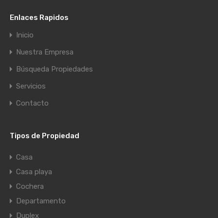
Enlaces Rapidos
Inicio
Nuestra Empresa
Búsqueda Propiedades
Servicios
Contacto
Tipos de Propiedad
Casa
Casa playa
Cochera
Departamento
Duplex