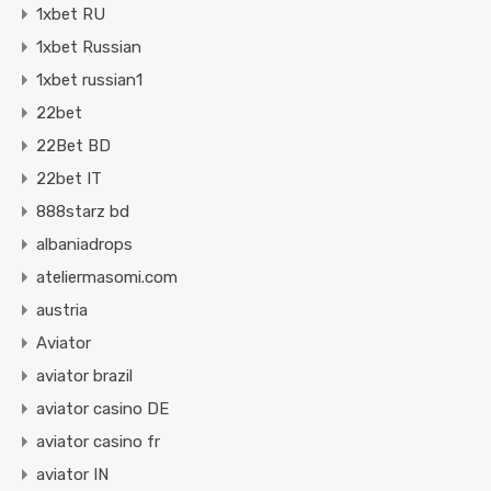
1xbet RU
1xbet Russian
1xbet russian1
22bet
22Bet BD
22bet IT
888starz bd
albaniadrops
ateliermasomi.com
austria
Aviator
aviator brazil
aviator casino DE
aviator casino fr
aviator IN