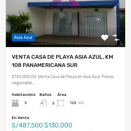
Asia Azul
VENTA CASA DE PLAYA ASIA AZUL, KM
108 PANAMERICANA SUR
$130,000.00, Venta Casa de Playa en Asia Azul. Precio
negociable,…
Habitacións
Baños
Área
3
125
m2
2
En Venta
S/487,500 $130,000