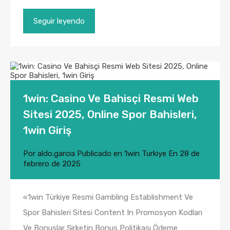
Seguir leyendo
1win: Casino Ve Bahisçi Resmi Web
Sitesi 2025, Online Spor Bahisleri,
1win Giriş
Por
aldo.garcia
Publicado en
1win Turkiye
En
28 de
febrero de 2025
«1win Türkiye Resmi Gambling Establishment Ve
Spor Bahisleri Sitesi Content In Promosyon Kodları
Ve Bonuslar Şirketin Bonus Politikası Ödeme