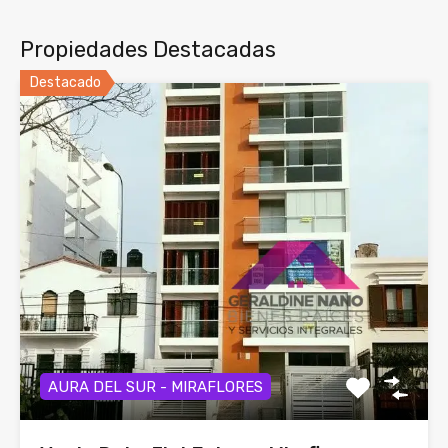
Propiedades Destacadas
Destacado
AURA DEL SUR - MIRAFLORES