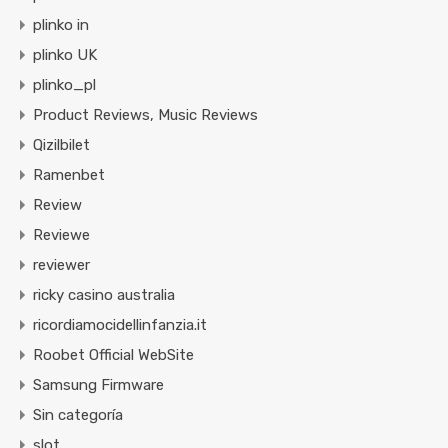
plinko in
plinko UK
plinko_pl
Product Reviews, Music Reviews
Qizilbilet
Ramenbet
Review
Reviewe
reviewer
ricky casino australia
ricordiamocidellinfanzia.it
Roobet Official WebSite
Samsung Firmware
Sin categoría
slot