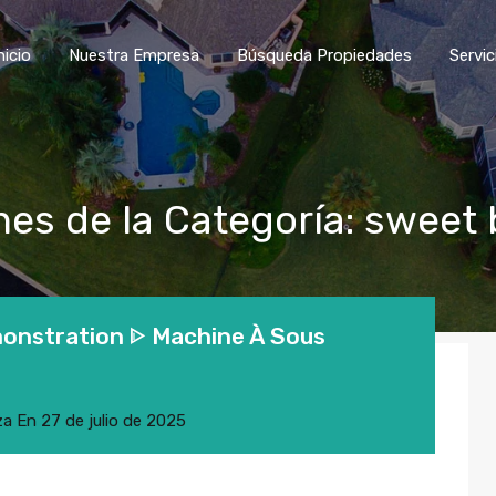
nicio
Nuestra Empresa
Búsqueda Propiedades
Servic
nes de la Categoría: sweet
onstration ᐈ Machine À Sous
za
En
27 de julio de 2025