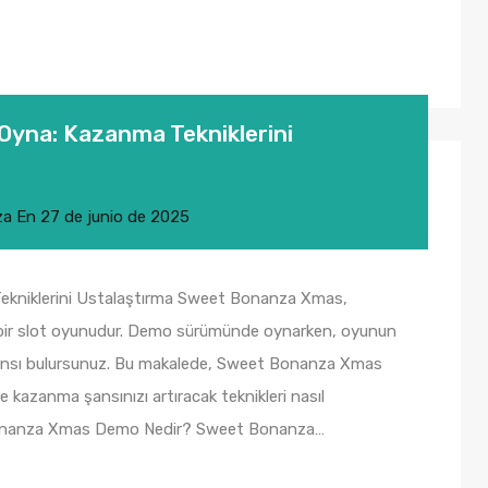
na: Kazanma Tekniklerini
za
En
27 de junio de 2025
niklerini Ustalaştırma Sweet Bonanza Xmas,
r bir slot oyunudur. Demo sürümünde oynarken, oyunun
 şansı bulursunuz. Bu makalede, Sweet Bonanza Xmas
kazanma şansınızı artıracak teknikleri nasıl
t Bonanza Xmas Demo Nedir? Sweet Bonanza…