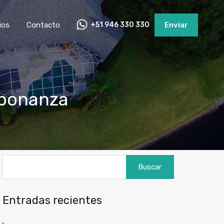
ios
Contacto
+51 946 330 330
Enviar
 bonanza
Buscar:
Entradas recientes