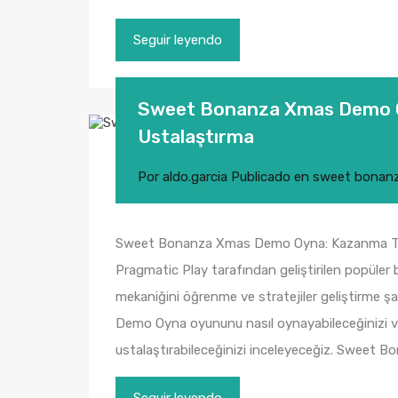
Seguir leyendo
Sweet Bonanza Xmas Demo Oy
Ustalaştırma
Por
aldo.garcia
Publicado en
sweet bonan
Sweet Bonanza Xmas Demo Oyna: Kazanma Tek
Pragmatic Play tarafından geliştirilen popüle
mekaniğini öğrenme ve stratejiler geliştirme
Demo Oyna oyununu nasıl oynayabileceğinizi ve 
ustalaştırabileceğinizi inceleyeceğiz. Swee