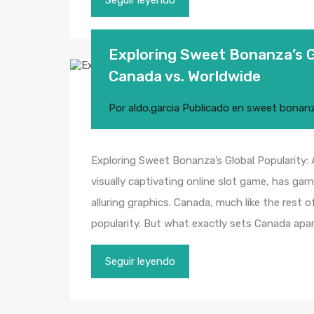
Seguir leyendo
Exploring Sweet Bonanza’s Gl
Canada vs. Worldwide
Por
aldo.garcia
Publicado en
sweet bonan
Exploring Sweet Bonanza’s Global Popularity:
visually captivating online slot game, has ga
alluring graphics. Canada, much like the rest 
popularity. But what exactly sets Canada apart
Seguir leyendo