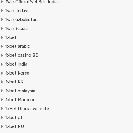
1Win Official WebSite India
1win Turkiye
1win uzbekistan
1winRussia
1xbet
1xbet arabic
1xbet casino BD
1xbet india
1xbet Korea
1xbet KR
1xbet malaysia
1xbet Morocco
1xBet Official website
1xbet pt
1xbet RU