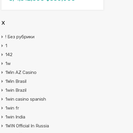
x
! Без рубрики
1
142
1w
1Win AZ Casino
1Win Brasil
1win Brazil
1win casino spanish
1win fr
1win India
1WIN Official In Russia