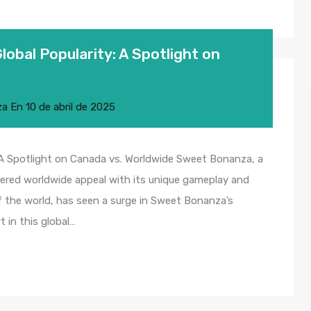
obal Popularity: A Spotlight on
za
En
10 de abril de 2025
 A Spotlight on Canada vs. Worldwide Sweet Bonanza, a
rnered worldwide appeal with its unique gameplay and
of the world, has seen a surge in Sweet Bonanza’s
 in this global…