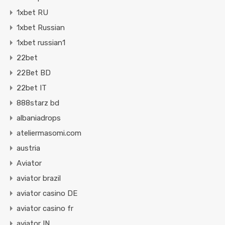
1xbet RU
1xbet Russian
1xbet russian1
22bet
22Bet BD
22bet IT
888starz bd
albaniadrops
ateliermasomi.com
austria
Aviator
aviator brazil
aviator casino DE
aviator casino fr
aviator IN