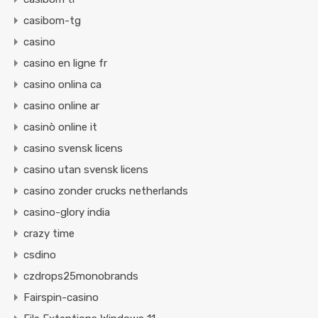
casibom-tg
casino
casino en ligne fr
casino onlina ca
casino online ar
casinò online it
casino svensk licens
casino utan svensk licens
casino zonder crucks netherlands
casino-glory india
crazy time
csdino
czdrops25monobrands
Fairspin-casino