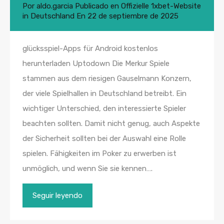
Por
aldo.garcia
Publicado en
Offizielle 1xbet-Website
in Deutschland
En
22 de septiembre de 2025
glücksspiel-Apps für Android kostenlos
herunterladen Uptodown Die Merkur Spiele
stammen aus dem riesigen Gauselmann Konzern,
der viele Spielhallen in Deutschland betreibt. Ein
wichtiger Unterschied, den interessierte Spieler
beachten sollten. Damit nicht genug, auch Aspekte
der Sicherheit sollten bei der Auswahl eine Rolle
spielen. Fähigkeiten im Poker zu erwerben ist
unmöglich, und wenn Sie sie kennen….
Seguir leyendo