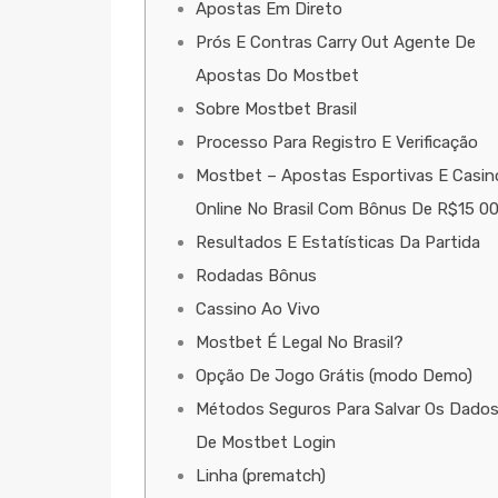
Apostas Em Direto
Prós E Contras Carry Out Agente De
Apostas Do Mostbet
Sobre Mostbet Brasil
Processo Para Registro E Verificação
Mostbet – Apostas Esportivas E Casin
Online No Brasil Com Bônus De R$15 0
Resultados E Estatísticas Da Partida
Rodadas Bônus
Cassino Ao Vivo
Mostbet É Legal No Brasil?
Opção De Jogo Grátis (modo Demo)
Métodos Seguros Para Salvar Os Dado
De Mostbet Login
Linha (prematch)