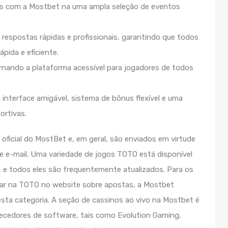
as com a Mostbet na uma ampla seleção de eventos
 respostas rápidas e profissionais, garantindo que todos
pida e eficiente.
nando a plataforma acessível para jogadores de todos
a interface amigável, sistema de bônus flexível e uma
ortivas.
oficial do MostBet e, em geral, são enviados em virtude
de e-mail. Uma variedade de jogos TOTO está disponível
 e todos eles são frequentemente atualizados. Para os
star na TOTO no website sobre apostas, a Mostbet
esta categoria. A seção de cassinos ao vivo na Mostbet é
ecedores de software, tais como Evolution Gaming,