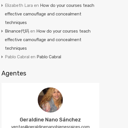
Elizabeth Lara
en
How do your courses teach
effective camouflage and concealment
techniques
Binance代码
en
How do your courses teach
effective camouflage and concealment
techniques
Pablo Cabral
en
Pablo Cabral
Agentes
Geraldine Nano Sánchez
ventas@geraldinenanobienesraices.com