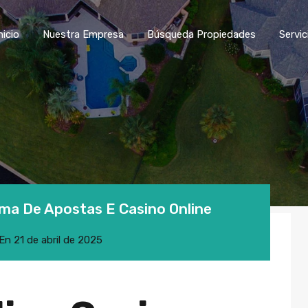
nicio
Nuestra Empresa
Búsqueda Propiedades
Servic
rma De Apostas E Casino Online
En
21 de abril de 2025