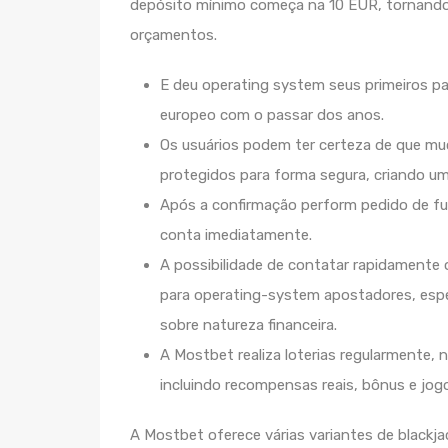
depósito mínimo começa na 10 EUR, tornando 
orçamentos.
E deu operating system seus primeiros p
europeo com o passar dos anos.
Os usuários podem ter certeza de que mu
protegidos para forma segura, criando u
Após a confirmação perform pedido de fu
conta imediatamente.
A possibilidade de contatar rapidamente 
para operating-system apostadores, espe
sobre natureza financeira.
A Mostbet realiza loterias regularmente,
incluindo recompensas reais, bônus e jogos
A Mostbet oferece várias variantes de blackja