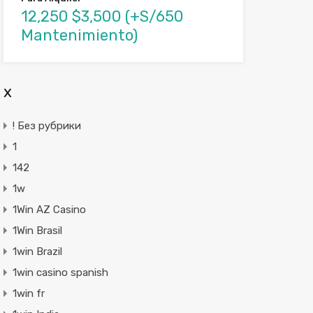
12,250 $3,500 (+S/650
Mantenimiento)
x
! Без рубрики
1
142
1w
1Win AZ Casino
1Win Brasil
1win Brazil
1win casino spanish
1win fr