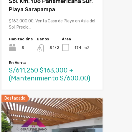
Sol, Km. 108 Panamericana Sur,
Playa Sarapampa
$163,000.00, Venta Casa de Playa en Asia del
Sol. Precio…
Habitacións
Baños
Área
3
174
m2
3 1/2
En Venta
S/611,250 $163,000 +
(Mantenimiento S/600.00)
Destacado