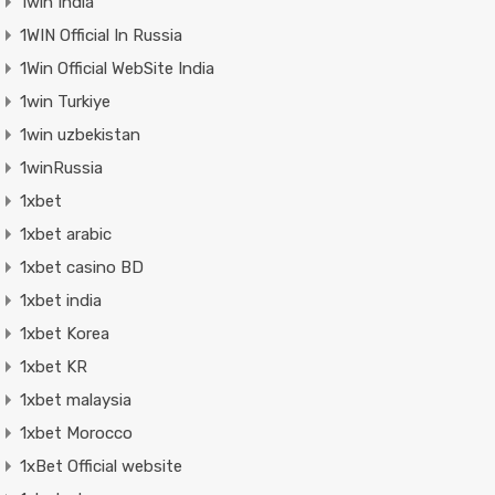
1win India
1WIN Official In Russia
1Win Official WebSite India
1win Turkiye
1win uzbekistan
1winRussia
1xbet
1xbet arabic
1xbet casino BD
1xbet india
1xbet Korea
1xbet KR
1xbet malaysia
1xbet Morocco
1xBet Official website