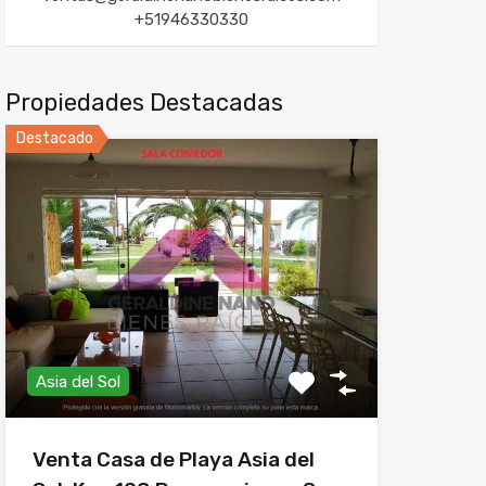
+51946330330
Propiedades Destacadas
Destacado
Asia del Sol
Venta Casa de Playa Asia del