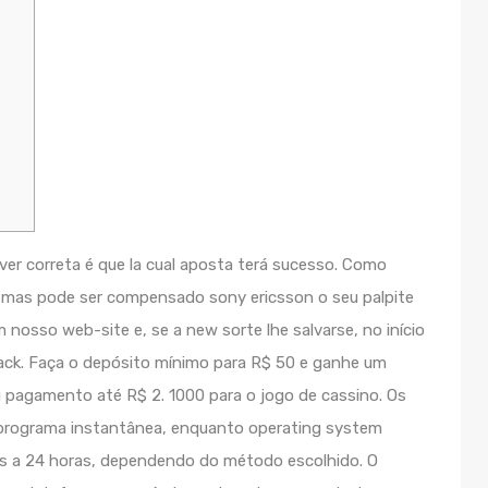
ver correta é que la cual aposta terá sucesso. Como
o, mas pode ser compensado sony ericsson o seu palpite
 nosso web-site e, se a new sorte lhe salvarse, no início
ck. Faça o depósito mínimo para R$ 50 e ganhe um
 pagamento até R$ 2. 1000 para o jogo de cassino. Os
programa instantânea, enquanto operating system
s a 24 horas, dependendo do método escolhido. O