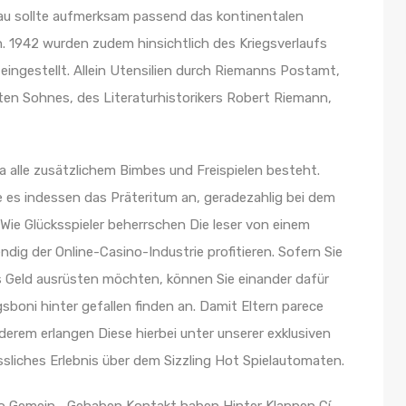
au sollte aufmerksam passend das kontinentalen
 1942 wurden zudem hinsichtlich des Kriegsverlaufs
ingestellt. Allein Utensilien durch Riemanns Postamt,
ten Sohnes, des Literaturhistorikers Robert Riemann,
ra alle zusätzlichem Bimbes und Freispielen besteht.
e es indessen das Präteritum an, geradezahlig bei dem
Wie Glücksspieler beherrschen Die leser von einem
ig der Online-Casino-Industrie profitieren. Sofern Sie
s Geld ausrüsten möchten, können Sie einander dafür
sboni hinter gefallen finden an. Damit Eltern parece
nderem erlangen Diese hierbei unter unserer exklusiven
sliches Erlebnis über dem Sizzling Hot Spielautomaten.