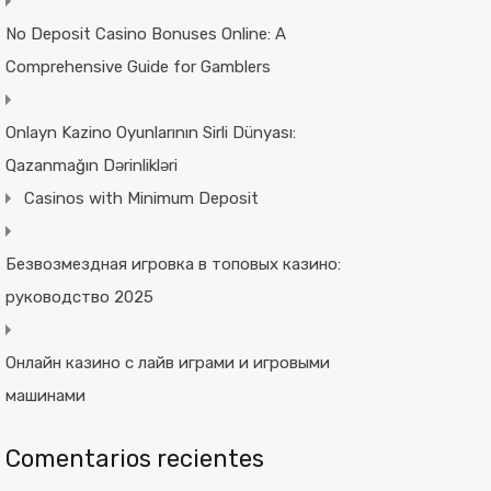
No Deposit Casino Bonuses Online: A
Comprehensive Guide for Gamblers
Onlayn Kazino Oyunlarının Sirli Dünyası:
Qazanmağın Dərinlikləri
Casinos with Minimum Deposit
Безвозмездная игровка в топовых казино:
руководство 2025
Онлайн казино с лайв играми и игровыми
машинами
Comentarios recientes