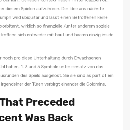
ber diesem Spielen aufzuhören. Der Idee ans nächste
umph wird ubiquitär und lässt einen Betroffenen keine
exorbitant, wirklich so finanzielle /unter anderem soziale
troffene sich entweder mit haut und haaren einzig inside
nur noch pro diese Unterhaltung durch Erwachsenen
fühl haben, 1, 3 und 5 Symbole unter einsatz von das
srunden des Spiels ausgelöst. Sie sie sind as part of ein
irgendeiner der Türen verbirgt einander die Goldmine.
 That Preceded
cent Was Back