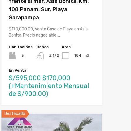
frente al mar, Asia Bonita, Km.
108 Panam. Sur, Playa
Sarapampa
$170,000.00, Venta Casa de Playa en Asia
Bonita. Precio negociable,…
Habitacións
Baños
Área
3
184
m2
2 1/2
En Venta
S/595,000 $170,000
(+Mantenimiento Mensual
de S/900.00)
Destacado