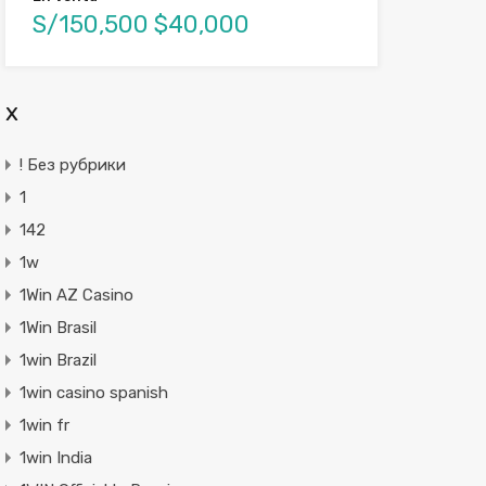
S/150,500 $40,000
x
! Без рубрики
1
142
1w
1Win AZ Casino
1Win Brasil
1win Brazil
1win casino spanish
1win fr
1win India