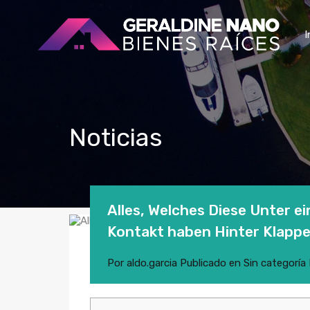
I
Noticias
Alles, Welches Diese Unter 
Kontakt haben Hinter Klapp
Por
aldo.garcia
Publicado en
Sin categoría