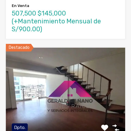
En Venta
507,500 $145,000
(+Mantenimiento Mensual de
S/900.00)
Destacado
Dpto.