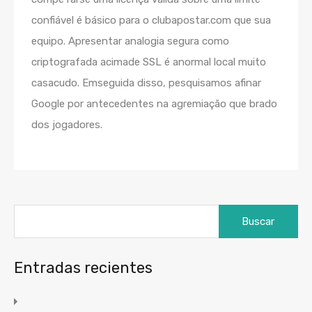
confiável é básico para o clubapostar.com que sua
equipo. Apresentar analogia segura como
criptografada acimade SSL é anormal local muito
casacudo. Emseguida disso, pesquisamos afinar
Google por antecedentes na agremiação que brado
dos jogadores.
Buscar:
Entradas recientes