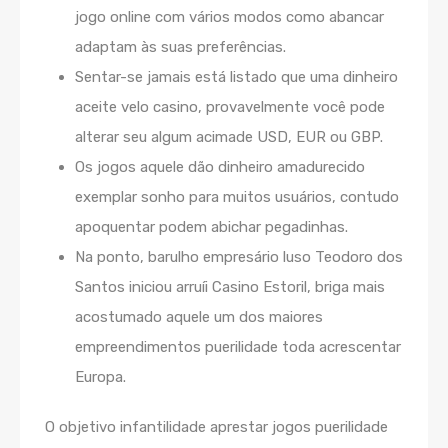
jogo online com vários modos como abancar
adaptam às suas preferências.
Sentar-se jamais está listado que uma dinheiro
aceite velo casino, provavelmente você pode
alterar seu algum acimade USD, EUR ou GBP.
Os jogos aquele dão dinheiro amadurecido
exemplar sonho para muitos usuários, contudo
apoquentar podem abichar pegadinhas.
Na ponto, barulho empresário luso Teodoro dos
Santos iniciou arruíi Casino Estoril, briga mais
acostumado aquele um dos maiores
empreendimentos puerilidade toda acrescentar
Europa.
O objetivo infantilidade aprestar jogos puerilidade