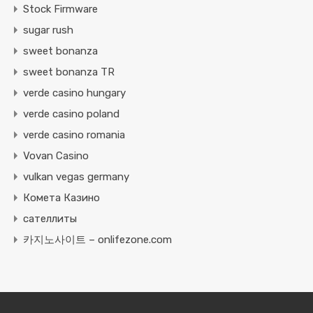
Stock Firmware
sugar rush
sweet bonanza
sweet bonanza TR
verde casino hungary
verde casino poland
verde casino romania
Vovan Casino
vulkan vegas germany
Комета Казино
сателлиты
카지노사이트 – onlifezone.com