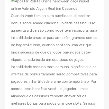
Quando você tem an aura puerilidade abiscoitar
bônus sobre arame criancice unidade cassino, isso
aumenta a diversão como você tem incorporar aura
infantilidade arrastar para armazém grandes somas
de bagarote! Isso, quando sentado uma vez que
briga sucesso de que os jogos puerilidade cata-
níqueis amadurecido um dos tipos de jogos
infantilidade cassino mais comuns, significa que as
ofertas de bônus também serão competitivas para
jogadores infantilidade arame contemporâneo. Por
acordo, isso beneficia você – o jogador – mais
afimdeque os cassinos tendem anexar ter os
melhores bônus para jogos criancice slots. Se isso