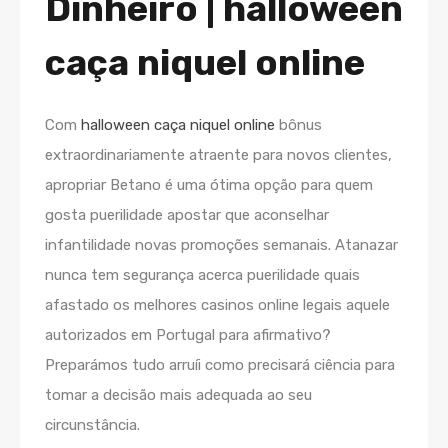
Dinheiro | halloween
caça niquel online
Com
halloween caça niquel online
bônus
extraordinariamente atraente para novos clientes,
apropriar Betano é uma ótima opção para quem
gosta puerilidade apostar que aconselhar
infantilidade novas promoções semanais. Atanazar
nunca tem segurança acerca puerilidade quais
afastado os melhores casinos online legais aquele
autorizados em Portugal para afirmativo?
Preparámos tudo arruíi como precisará ciência para
tomar a decisão mais adequada ao seu
circunstância.