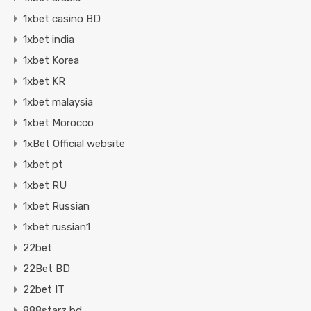
1xbet casino BD
1xbet india
1xbet Korea
1xbet KR
1xbet malaysia
1xbet Morocco
1xBet Official website
1xbet pt
1xbet RU
1xbet Russian
1xbet russian1
22bet
22Bet BD
22bet IT
888starz bd