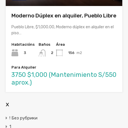
Moderno Dúplex en alquiler, Pueblo Libre
Pueblo Libre, $1,000.00, Moderno dúplex en alquiler en el
piso…
Habitacións
Baños
Área
3
156
m2
2
Para Alquiler
3750 $1,000 (Mantenimiento S/550
aprox.)
x
! Без рубрики
1