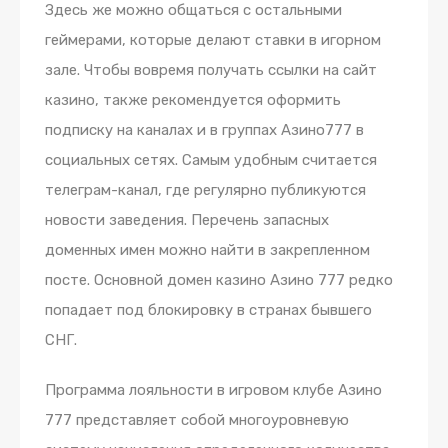
Здесь же можно общаться с остальными
геймерами, которые делают ставки в игорном
зале. Чтобы вовремя получать ссылки на сайт
казино, также рекомендуется оформить
подписку на каналах и в группах Азино777 в
социальных сетях. Самым удобным считается
телеграм-канал, где регулярно публикуются
новости заведения. Перечень запасных
доменных имен можно найти в закрепленном
посте. Основной домен казино Азино 777 редко
попадает под блокировку в странах бывшего
СНГ.
Программа лояльности в игровом клубе Азино
777 представляет собой многоуровневую