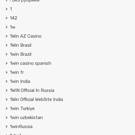
1
142
1w
1Win AZ Casino
1Win Brasil
1win Brazil
1win casino spanish
1win fr
1win India
1WIN Official In Russia
1Win Official WebSite India
1win Turkiye
1win uzbekistan
1winRussia