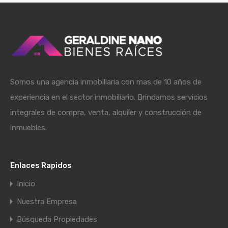
Somos una agencia inmobiliaria con mas de 10 años de
experiencia en el sector inmobiliario. Brindamos servicios
integrales de compra, venta, alquiler y construcción de
inmuebles.
Enlaces Rapidos
Inicio
Nuestra Empresa
Búsqueda Propiedades