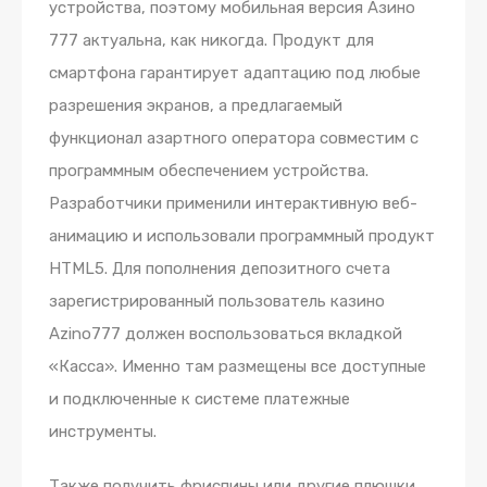
устройства, поэтому мобильная версия Азино
777 актуальна, как никогда. Продукт для
смартфона гарантирует адаптацию под любые
разрешения экранов, а предлагаемый
функционал азартного оператора совместим с
программным обеспечением устройства.
Разработчики применили интерактивную веб-
анимацию и использовали программный продукт
HTML5. Для пополнения депозитного счета
зарегистрированный пользователь казино
Azino777 должен воспользоваться вкладкой
«Касса». Именно там размещены все доступные
и подключенные к системе платежные
инструменты.
Также получить фриспины или другие плюшки