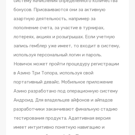
систему начисления определенного количества
бонусов. Присваиваются они за активную
азартную деятельность, например за
пополнение счета, за участие в турнирах,
лотереях, акциях и розыгрышах. Если учетную
запись гемблер уже имеет, то входит в систему,
используя персональный логин и пароль.
Новичок может пройти процедуру регистрации
в Азино Три Топора, используя свой
портативный девайс. Мобильное приложение
Азино разработано под операционную систему
Андроид. Для владельцев айфонов и айпадов
разработчики заканчивают финальную стадию
тестирования продукта. Адаптивная версия
имеет интуитивно понятную навигацию и