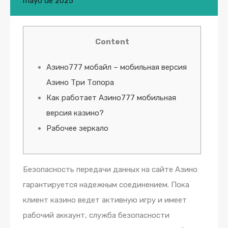
mayo de 2025
Content
Азино777 мобайл – мобильная версия
Азино Три Топора
Как работает Азино777 мобильная
версия казино?
Рабочее зеркало
Безопасность передачи данных на сайте Азино
гарантируется надежным соединением. Пока
клиент казино ведет активную игру и имеет
рабочий аккаунт, служба безопасности