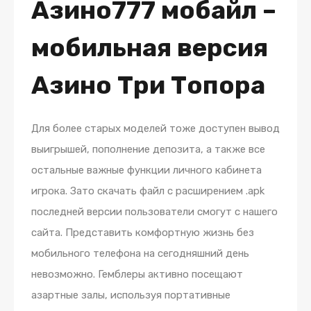
Азино777 мобайл –
мобильная версия
Азино Три Топора
Для более старых моделей тоже доступен вывод
выигрышей, пополнение депозита, а также все
остальные важные функции личного кабинета
игрока. Зато скачать файл с расширением .apk
последней версии пользователи смогут с нашего
сайта. Представить комфортную жизнь без
мобильного телефона на сегодняшний день
невозможно. Гемблеры активно посещают
азартные залы, используя портативные