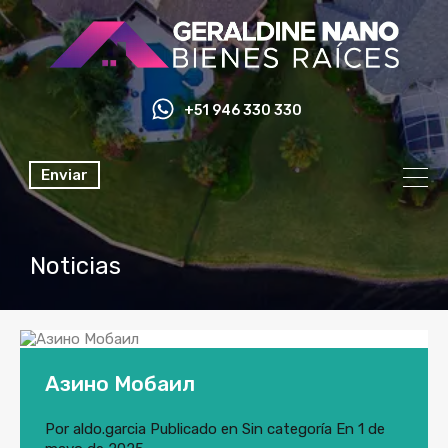
+51 946 330 330
Enviar
Noticias
Азино Мобаил
Por
aldo.garcia
Publicado en
Sin categoría
En
1 de