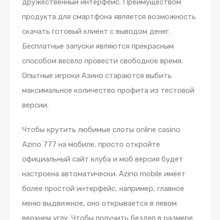
дружественный интерфейс. Преимуществом
продукта для смартфона является возможность
скачать готовый клиент с выводом денег.
Бесплатные запуски являются прекрасным
способом весело провести свободное время.
Опытные игроки Азино стараются выбить
максимальное количество профита из тестовой
версии.
Чтобы крутить любимые слоты online casino
Azino 777 на мобиле, просто откройте
официальный сайт клуба и моб версия будет
настроена автоматически. Azino mobile имеет
более простой интерфейс, например, главное
меню выдвижное, оно открывается в левом
верхнем углу. Чтобы получить бездеп в размере