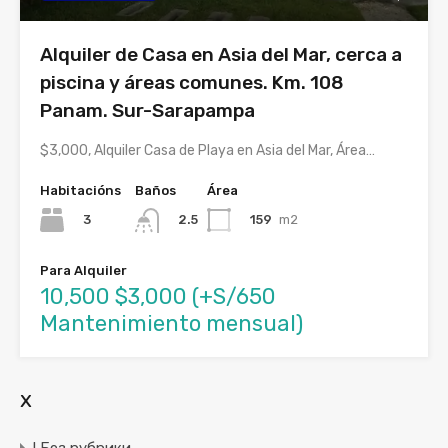
Alquiler de Casa en Asia del Mar, cerca a
piscina y áreas comunes. Km. 108
Panam. Sur-Sarapampa
$3,000, Alquiler Casa de Playa en Asia del Mar, Área…
Habitacións
Baños
Área
3
159
m2
2.5
Para Alquiler
10,500 $3,000 (+S/650
Mantenimiento mensual)
x
! Без рубрики