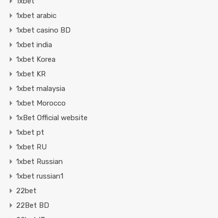
1xbet
1xbet arabic
1xbet casino BD
1xbet india
1xbet Korea
1xbet KR
1xbet malaysia
1xbet Morocco
1xBet Official website
1xbet pt
1xbet RU
1xbet Russian
1xbet russian1
22bet
22Bet BD