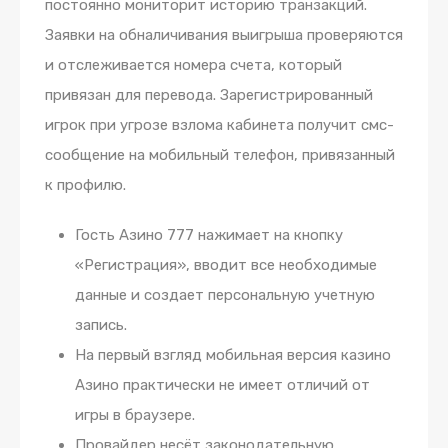
постоянно мониторит историю транзакций.
Заявки на обналичивания выигрыша проверяются
и отслеживается номера счета, который
привязан для перевода. Зарегистрированный
игрок при угрозе взлома кабинета получит смс-
сообщение на мобильный телефон, привязанный
к профилю.
Гость Азино 777 нажимает на кнопку
«Регистрация», вводит все необходимые
данные и создает персональную учетную
запись.
На первый взгляд мобильная версия казино
Азино практически не имеет отличий от
игры в браузере.
Провайдер несёт законодательную