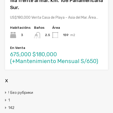
fila frente al mar. Km. 108 Panamericana
Sur.
US$180,000 Venta Casa de Playa – Asia del Mar. Área…
Habitacións
Baños
Área
3
159
m2
2.5
En Venta
675,000 $180,000
(+Mantenimiento Mensual S/650)
x
! Без рубрики
1
142