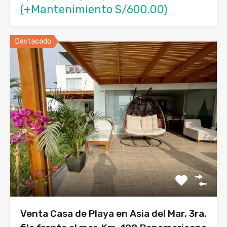
(+Mantenimiento S/600.00)
Destacado
Venta Casa de Playa en Asia del Mar, 3ra.