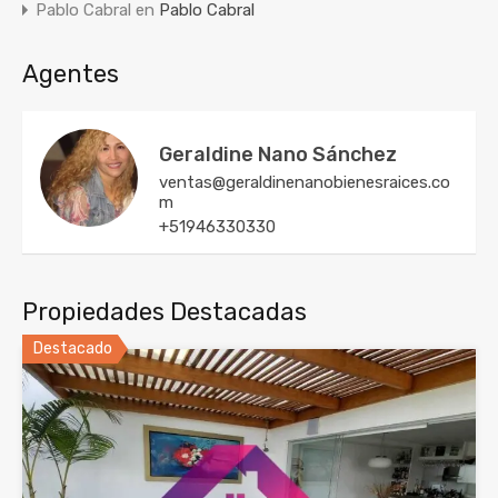
Pablo Cabral
en
Pablo Cabral
Agentes
Geraldine Nano Sánchez
ventas@geraldinenanobienesraices.co
m
+51946330330
Propiedades Destacadas
Destacado