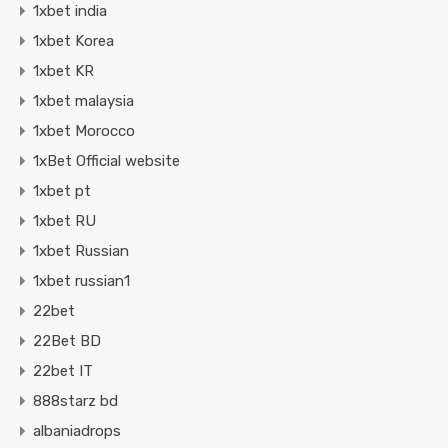
1xbet india
1xbet Korea
1xbet KR
1xbet malaysia
1xbet Morocco
1xBet Official website
1xbet pt
1xbet RU
1xbet Russian
1xbet russian1
22bet
22Bet BD
22bet IT
888starz bd
albaniadrops