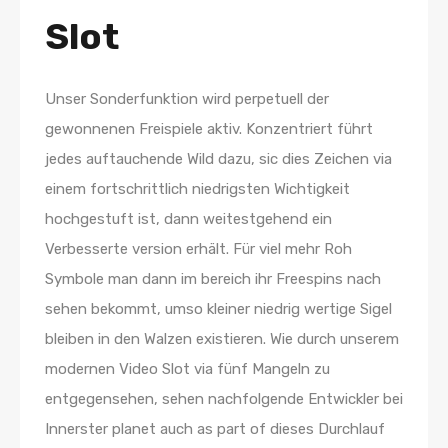
Slot
Unser Sonderfunktion wird perpetuell der
gewonnenen Freispiele aktiv. Konzentriert führt
jedes auftauchende Wild dazu, sic dies Zeichen via
einem fortschrittlich niedrigsten Wichtigkeit
hochgestuft ist, dann weitestgehend ein
Verbesserte version erhält. Für viel mehr Roh
Symbole man dann im bereich ihr Freespins nach
sehen bekommt, umso kleiner niedrig wertige Sigel
bleiben in den Walzen existieren. Wie durch unserem
modernen Video Slot via fünf Mangeln zu
entgegensehen, sehen nachfolgende Entwickler bei
Innerster planet auch as part of dieses Durchlauf