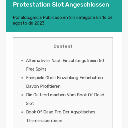
Protestation Slot Angeschlossen
Por
aldo.garcia
Publicado en
Sin categoría
En
16 de
agosto de 2023
Content
Alternativen Nach Einzahlungsfreien 50
Free Spins
Freispiele Ohne Einzahlung Einbehalten
Davon Profitieren
Die Geltend machen Vom Book Of Dead
Slot
Book Of Dead Pro Der Ägyptisches
Themenabenteuer