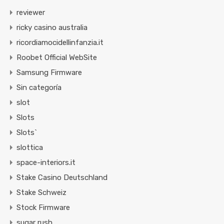
reviewer
ricky casino australia
ricordiamocidellinfanzia.it
Roobet Official WebSite
Samsung Firmware
Sin categoría
slot
Slots
Slots`
slottica
space-interiors.it
Stake Casino Deutschland
Stake Schweiz
Stock Firmware
sugar rush