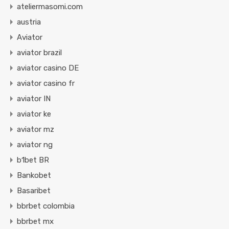
ateliermasomi.com
austria
Aviator
aviator brazil
aviator casino DE
aviator casino fr
aviator IN
aviator ke
aviator mz
aviator ng
b1bet BR
Bankobet
Basaribet
bbrbet colombia
bbrbet mx