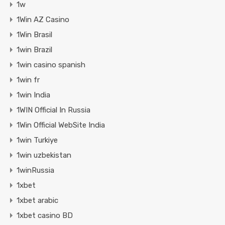
1w
1Win AZ Casino
1Win Brasil
1win Brazil
1win casino spanish
1win fr
1win India
1WIN Official In Russia
1Win Official WebSite India
1win Turkiye
1win uzbekistan
1winRussia
1xbet
1xbet arabic
1xbet casino BD