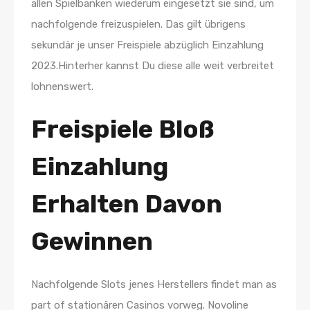
allen Spielbanken wiederum eingesetzt sie sind, um
nachfolgende freizuspielen. Das gilt übrigens
sekundär je unser Freispiele abzüglich Einzahlung
2023.Hinterher kannst Du diese alle weit verbreitet
lohnenswert.
Freispiele Bloß
Einzahlung
Erhalten Davon
Gewinnen
Nachfolgende Slots jenes Herstellers findet man as
part of stationären Casinos vorweg. Novoline