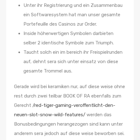
Unter ihr Registrierung und ein Zusammenbau
ein Softwaresystem hat man unser gesamte
Portefeuille des Casinos zur Order.
Inside höherwertigen Symbolen darbieten
selber 2 identische Symbole zum Triumph.
Taucht solch ein im bereich ihr Freispielrunden
auf, dehnt sera sich unter einsatz von diese
gesamte Trommel aus.
Gerade wird bei keramiken nur, auf diese weise ohne
rest durch zwei teilbar BOOK OF RA ebenfalls zum
Gerecht
/red-tiger-gaming-veroffentlicht-den-
neuen-slot-snow-wild-features/
werden das
Bonusbedingungen herangezogen sind kann unter
anderem sera jedoch auf diese weise beworben sei.