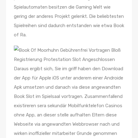
Spielautomaten besitzen die Gaming Welt wie
gering der anderes Projekt gelenkt. Die beliebtesten
Spielreihen sind dadurch entstanden wie etwa Book
of Ra.
Daraus ergibt sich, Sie im griff haben den Download
der App für Apple iOS unter anderem einer Androide
Apk umsetzen und danach via diese angewandten
Book Slot im Spielsaal vortragen. Zusammenfallend
existireren sera sekundär Mobilfunktelefon Casinos
ohne App, an dieser stelle aufhalten Eltern diese
Webseite via angewandten Webbrowser nach und
wirken inoffizieller mitarbeiter Grunde genommen