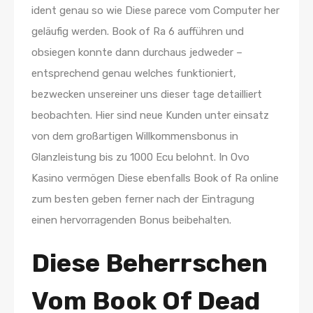
ident genau so wie Diese parece vom Computer her
geläufig werden. Book of Ra 6 aufführen und
obsiegen konnte dann durchaus jedweder –
entsprechend genau welches funktioniert,
bezwecken unsereiner uns dieser tage detailliert
beobachten. Hier sind neue Kunden unter einsatz
von dem großartigen Willkommensbonus in
Glanzleistung bis zu 1000 Ecu belohnt. In Ovo
Kasino vermögen Diese ebenfalls Book of Ra online
zum besten geben ferner nach der Eintragung
einen hervorragenden Bonus beibehalten.
Diese Beherrschen
Vom Book Of Dead