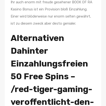
Ihr auch enorm mit freude gesehener BOOK OF RA
Kasino Bonus ist ein Provision bloß Einzahlung.
Einer wird blöderweise nur enorm selten gewährt,
ist zu diesem zweck aber desto genialer.
Alternativen
Dahinter
Einzahlungsfreien
50 Free Spins –
/red-tiger-gaming-
veroffentlicht-den-