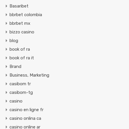
Basaribet
bbrbet colombia
bbrbet mx
bizzo casino
blog
book of ra
book of ra it
Brand
Business, Marketing
casibom tr
casibom-tg
casino
casino en ligne fr
casino onlina ca
casino online ar