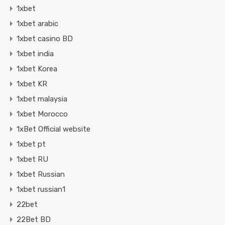
1xbet
1xbet arabic
1xbet casino BD
1xbet india
1xbet Korea
1xbet KR
1xbet malaysia
1xbet Morocco
1xBet Official website
1xbet pt
1xbet RU
1xbet Russian
1xbet russian1
22bet
22Bet BD