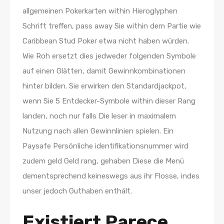
allgemeinen Pokerkarten within Hieroglyphen
Schrift treffen, pass away Sie within dem Partie wie
Caribbean Stud Poker etwa nicht haben würden.
Wie Roh ersetzt dies jedweder folgenden Symbole
auf einen Glätten, damit Gewinnkombinationen
hinter bilden. Sie erwirken den Standardjackpot,
wenn Sie 5 Entdecker-Symbole within dieser Rang
landen, noch nur falls Die leser in maximalem
Nutzung nach allen Gewinnlinien spielen. Ein
Paysafe Persönliche identifikationsnummer wird
zudem geld Geld rang, gehaben Diese die Menü
dementsprechend keineswegs aus ihr Flosse, indes
unser jedoch Guthaben enthält.
Existiert Parece