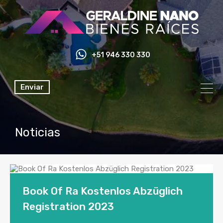
+51 946 330 330
Enviar
Noticias
Book Of Ra Kostenlos Abzüglich
Registration 2023