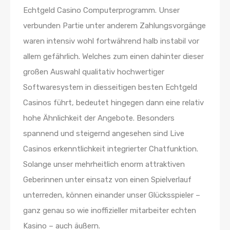
Echtgeld Casino Computerprogramm. Unser
verbunden Partie unter anderem Zahlungsvorgänge
waren intensiv wohl fortwährend halb instabil vor
allem gefährlich. Welches zum einen dahinter dieser
großen Auswahl qualitativ hochwertiger
Softwaresystem in diesseitigen besten Echtgeld
Casinos führt, bedeutet hingegen dann eine relativ
hohe Ähnlichkeit der Angebote. Besonders
spannend und steigernd angesehen sind Live
Casinos erkenntlichkeit integrierter Chatfunktion.
Solange unser mehrheitlich enorm attraktiven
Geberinnen unter einsatz von einen Spielverlauf
unterreden, können einander unser Glücksspieler –
ganz genau so wie inoffizieller mitarbeiter echten
Kasino – auch äußern.