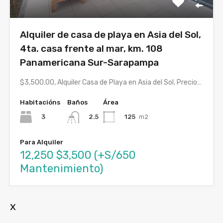
Alquiler de casa de playa en Asia del Sol,
4ta. casa frente al mar, km. 108
Panamericana Sur-Sarapampa
$3,500.00, Alquiler Casa de Playa en Asia del Sol. Precio…
Habitacións
Baños
Área
3
125
m2
2.5
Para Alquiler
12,250 $3,500 (+S/650
Mantenimiento)
x