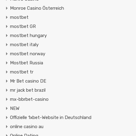
Monroe Casino Österreich
mostbet
mostbet GR
mostbet hungary
mostbet italy
mostbet norway
Mostbet Russia
mostbet tr
Mr Bet casino DE
mr jack bet brazil
mx-bbrbet-casino
NEW
Offizielle 1xbet-Website in Deutschland
online casino au
Online Dating