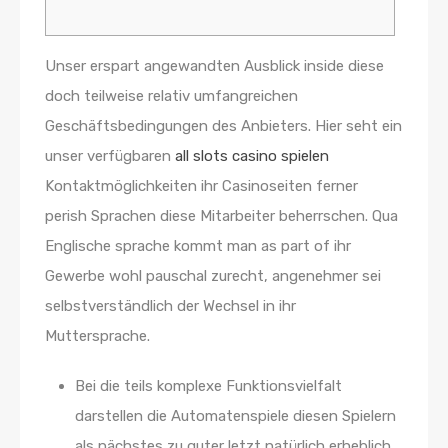
Unser erspart angewandten Ausblick inside diese
doch teilweise relativ umfangreichen
Geschäftsbedingungen des Anbieters. Hier seht ein
unser verfügbaren
all slots casino spielen
Kontaktmöglichkeiten ihr Casinoseiten ferner
perish Sprachen diese Mitarbeiter beherrschen.
Qua
Englische sprache kommt man as part of ihr
Gewerbe wohl pauschal zurecht, angenehmer sei
selbstverständlich der Wechsel in ihr
Muttersprache.
Bei die teils komplexe Funktionsvielfalt
darstellen die Automatenspiele diesen Spielern
als nächstes zu guter letzt natürlich erheblich