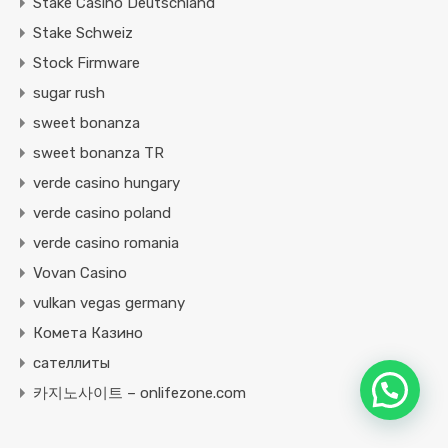
Stake Casino Deutschland
Stake Schweiz
Stock Firmware
sugar rush
sweet bonanza
sweet bonanza TR
verde casino hungary
verde casino poland
verde casino romania
Vovan Casino
vulkan vegas germany
Комета Казино
сателлиты
카지노사이트 – onlifezone.com