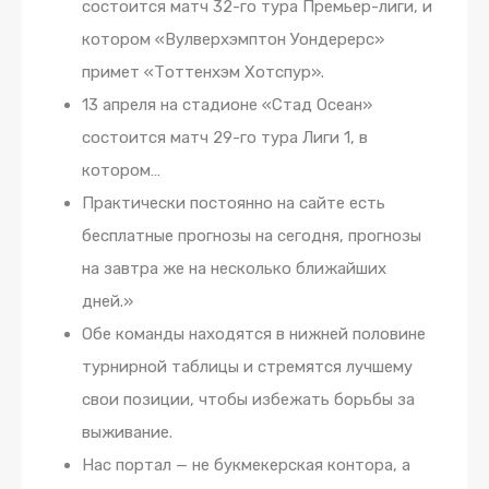
состоится матч 32-го тура Премьер-лиги, и
котором «Вулверхэмптон Уондерерс»
примет «Тоттенхэм Хотспур».
13 апреля на стадионе «Стад Осеан»
состоится матч 29-го тура Лиги 1, в
котором…
Практически постоянно на сайте есть
бесплатные прогнозы на сегодня, прогнозы
на завтра же на несколько ближайших
дней.»
Обе команды находятся в нижней половине
турнирной таблицы и стремятся лучшему
свои позиции, чтобы избежать борьбы за
выживание.
Нас портал — не букмекерская контора, а