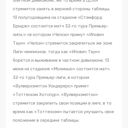
элитном дивизионе, же то время а ЦСКА
стремится занять в верхней стороны таблицы.
13 полугодовщина на стадионе «Стэмфорд
Бридж» состоится матч 32-го тура Премьер-
лиги,» «в котором «Челси» примут «Ипсвич
Таун». «Челси» стремится закрепиться же зоне
Лиги чемпионов, тогда как «Ипсвич Таун»
борется и выживание в частном дивизионе. 13
июня на стадионе «Молинью» состоится матч
32-го тура Премьер-лиги, в котором
«Вулверхэмптон Уондерерс» примет
«Тоттенхэм Хотспур». «Вулверхэмптон»
стремится закрепить свои позиции в лиге, в то
время как «Тоттенхэм» пытается улучшить свое
положение в середине таблицы.