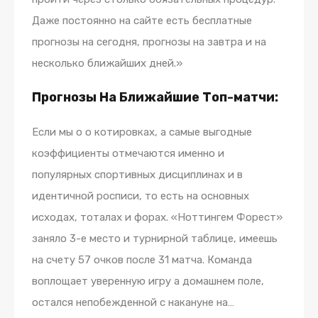
Даже постоянно на сайте есть бесплатные
прогнозы на сегодня, прогнозы на завтра и на
несколько ближайших дней.»
Прогнозы На Ближайшие Топ-матчи:
Если мы о о котировках, а самые выгодные
коэффициенты отмечаются именно и
популярных спортивных дисциплинах и в
идентичной росписи, то есть на основных
исходах, тоталах и форах. «Ноттингем Форест»
заняло 3-е место и турнирной таблице, имеешь
на счету 57 очков после 31 матча. Команда
воплощает уверенную игру а домашнем поле,
остался непобежденной с накануне на…