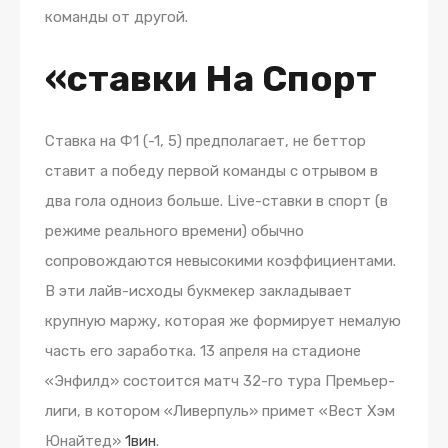
команды от другой.
«ставки На Спорт
Ставка на Ф1 (-1, 5) предполагает, не беттор
ставит а победу первой команды с отрывом в
два гола одноиз больше. Live-ставки в спорт (в
режиме реального времени) обычно
сопровождаются невысокими коэффициентами.
В эти лайв-исходы букмекер закладывает
крупную маржу, которая же формирует немалую
часть его заработка. 13 апреля на стадионе
«Энфилд» состоится матч 32-го тура Премьер-
лиги, в котором «Ливерпуль» примет «Вест Хэм
Юнайтед»
1вин
.