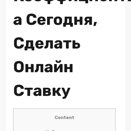
а Сегодня,
Сделать
Онлайн
Ставку
Content