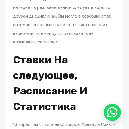
интернет в реальные деньги следует в хорошо
друзей дисциплинах. Вы могло в совершенстве
понимаю основные правила, только позволит
верно «читать» игру и предсказать ее
возможные сценарии.
Ставки На
следующее,
Расписание И
Статистика
13 апреля на стадионе «Газпром Арена» в Санкт-