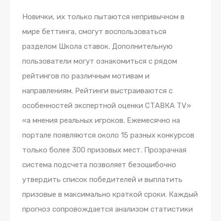
Новички, их только пытаются непривычном в
мире беттинга, смогут воспользоваться
разделом Школа ставок. Дополнительную
пользователи могут ознакомиться с рядом
рейтингов по различным мотивам и
направлениям. Рейтинги выстраиваются с
особенностей экспертной оценки СТАВКА TV»
«а мнения реальных игроков. Ежемесячно на
портале появляются около 15 разных конкурсов
только более 300 призовых мест. Прозрачная
система подсчета позволяет безошибочно
утвердить список победителей и выплатить
призовые в максимально краткой сроки. Каждый
прогноз сопровождается анализом статистики