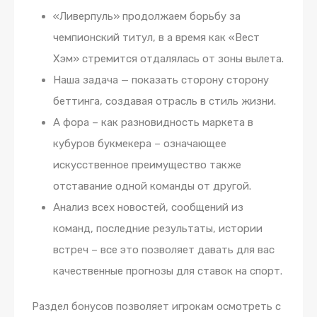
«Ливерпуль» продолжаем борьбу за
чемпионский титул, в а время как «Вест
Хэм» стремится отдалялась от зоны вылета.
Наша задача — показать сторону сторону
беттинга, создавая отрасль в стиль жизни.
А фора – как разновидность маркета в
кубуров букмекера – означающее
искусственное преимущество также
отставание одной команды от другой.
Анализ всех новостей, сообщений из
команд, последние результаты, истории
встреч – все это позволяет давать для вас
качественные прогнозы для ставок на спорт.
Раздел бонусов позволяет игрокам осмотреть с