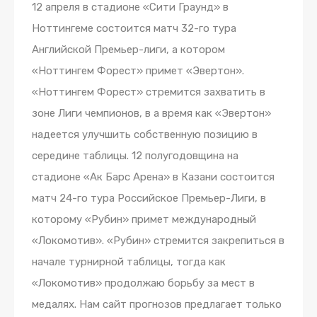
12 апреля в стадионе «Сити Граунд» в
Ноттингеме состоится матч 32-го тура
Английской Премьер-лиги, а котором
«Ноттингем Форест» примет «Эвертон».
«Ноттингем Форест» стремится захватить в
зоне Лиги чемпионов, в а время как «Эвертон»
надеется улучшить собственную позицию в
середине таблицы. 12 полугодовщина на
стадионе «Ак Барс Арена» в Казани состоится
матч 24-го тура Российское Премьер-Лиги, в
которому «Рубин» примет международный
«Локомотив». «Рубин» стремится закрепиться в
начале турнирной таблицы, тогда как
«Локомотив» продолжаю борьбу за мест в
медалях. Нам сайт прогнозов предлагает только