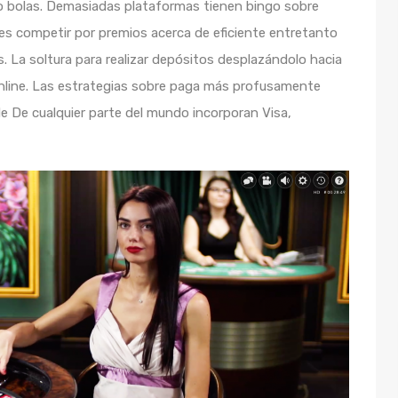
 bolas. Demasiadas plataformas tienen bingo sobre
res competir por premios acerca de eficiente entretanto
. La soltura para realizar depósitos desplazándolo hacia
 online. Las estrategias sobre paga más profusamente
e De cualquier parte del mundo incorporan Visa,