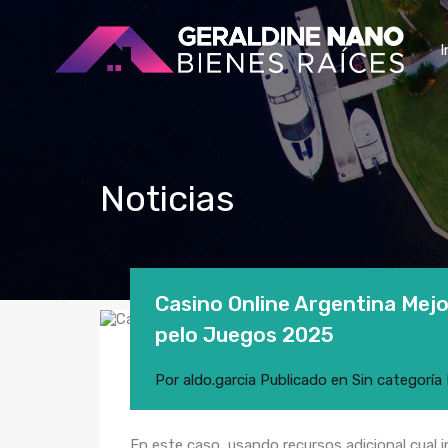
I
Noticias
Casino Online Argentina Mejo
pelo Juegos 2025
Por
aldo.garcia
Publicado en
Sin categoría
En este caso, usando recursos adicional cual in