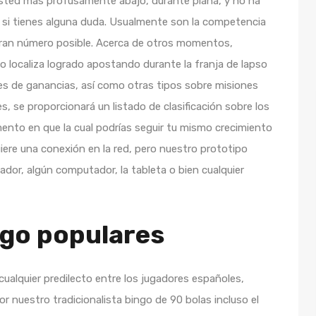
ted más profusamente abajo, durante plana, y no ha
 si tienes alguna duda. Usualmente son la competencia
 gran número posible. Acerca de otros momentos,
o localiza logrado apostando durante la franja de lapso
es de ganancias, así como otras tipos sobre misiones
s, se proporcionará un listado de clasificación sobre los
ento en que la cual podrías seguir tu mismo crecimiento
iere una conexión en la red, pero nuestro prototipo
tador, algún computador, la tableta o bien cualquier
go populares
cualquier predilecto entre los jugadores españoles,
nuestro tradicionalista bingo de 90 bolas incluso el