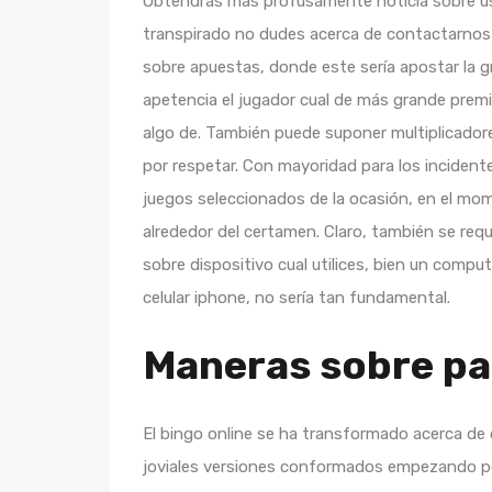
Obtendrás más profusamente noticia sobre us
transpirado no dudes acerca de contactarnos
sobre apuestas, donde este serí­a apostar la
apetencia el jugador cual de más grande premi
algo de. También puede suponer multiplicador
por respetar. Con mayoridad para los incidente
juegos seleccionados de la ocasión, en el mom
alrededor del certamen. Claro, también se requ
sobre dispositivo cual utilices, bien un compu
celular iphone, no serí­a tan fundamental.
Maneras sobre pa
El bingo online se ha transformado acerca de 
joviales versiones conformados empezando por 