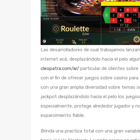
Las desarrolladores de cual trabajamos lanza
internet acá, desplazándolo hacia el pelo alg
cleopatra.com/ar/
particular de clientes sobr
con el fin de ofrecer juegos sobre casino para
con una gran amplia diversidad sobre temas so
jackpot desplazándolo hacia el pelo los jue
especialmente, protege alrededor jugador y no
esparcimiento fiable.
Brinda una practica total con una gran variabl