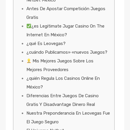
Netbet México
Antes De Apostar Competición Juegos
Gratis
¿es Legitimate Jugar Casino On The
Internet En México?
¿qué Es Leovegas?
¿cuándo Publicamos» «nuevos Juegos?
Mis Mejores Juegos Sobre Los
Mejores Proveedores
¿quién Regula Los Casinos Online En
México?
Diferencias Entre Juegos De Casino
Gratis Y Disadvantage Dinero Real
Nuestra Preponderancia En Leovegas Fue
El Juego Seguro