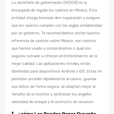
La secretaría de gobernación (SEGOB) es la
encargada de regular los casinos en México. Esta
entidad otorga licencias de» «operación y asegura
que los casinos cumplen con las reglas establecidas
por un gobierno. Te recomendamos visitar nuestra
referencia de casinos sobre México, son casinos
que hemos usado y comprobamos o qual son
seguros sumado a ofrecen entretenimiento de la
mejor calidad. Las aplicaciones móviles están
diseñadas para dispositivos Android y iOS. Estas te
permiten acceder rápidamente al casino, guardar
sus datos de forma segura, se adaptan mejor al
tamaño de la monitor y optimizan los angeles
velocidad de ataque y el usufructo de recursos.