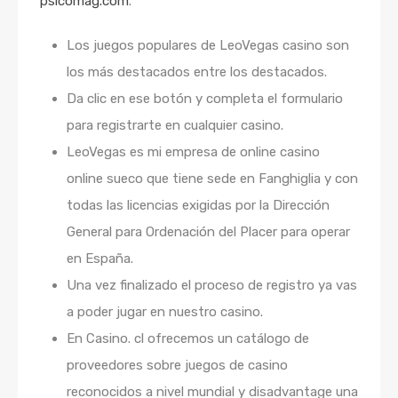
psicomag.com
.
Los juegos populares de LeoVegas casino son
los más destacados entre los destacados.
Da clic en ese botón y completa el formulario
para registrarte en cualquier casino.
LeoVegas es mi empresa de online casino
online sueco que tiene sede en Fanghiglia y con
todas las licencias exigidas por la Dirección
General para Ordenación del Placer para operar
en España.
Una vez finalizado el proceso de registro ya vas
a poder jugar en nuestro casino.
En Casino. cl ofrecemos un catálogo de
proveedores sobre juegos de casino
reconocidos a nivel mundial y disadvantage una