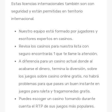
Estas licencias internacionales también son con
seguridad y están permitidas en territorio
internacional.
Nuestro equipo está formado por jugadores y
escritores expertos en casinos.
Revisa los casinos para nuestra lista con
seguro encontrarás 1 que te llame la atención.
A diferencia para un casino actual donde al
acabarse el dinero, termina la diversión, sobre
los juegos sobre casino online gratis, no habrá
problemas para que pases un buen instante en
juegos para ruleta y tragamonedas gratis.
Puedes escoger un casino tomando durante
cuenta el RTP de sus juegos más populares.