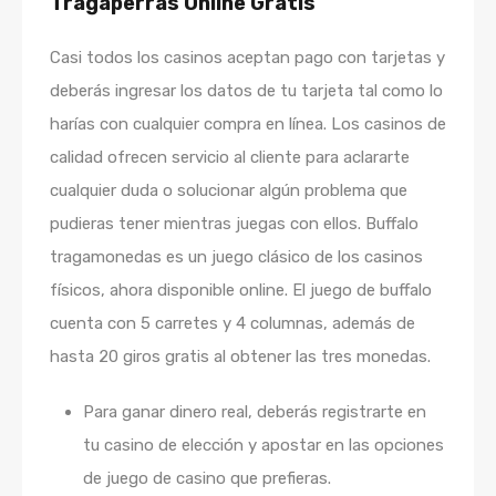
Tragaperras Online Gratis
Casi todos los casinos aceptan pago con tarjetas y
deberás ingresar los datos de tu tarjeta tal como lo
harías con cualquier compra en línea. Los casinos de
calidad ofrecen servicio al cliente para aclararte
cualquier duda o solucionar algún problema que
pudieras tener mientras juegas con ellos. Buffalo
tragamonedas es un juego clásico de los casinos
físicos, ahora disponible online. El juego de buffalo
cuenta con 5 carretes y 4 columnas, además de
hasta 20 giros gratis al obtener las tres monedas.
Para ganar dinero real, deberás registrarte en
tu casino de elección y apostar en las opciones
de juego de casino que prefieras.