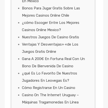
En México
Bonos Para Jugar Gratis Sobre Las
Mejores Casinos Online Chile
¿cómo Escoger Entre Los Mejores
Casinos Online Mexico?
Nuestros Juegos De Casino Gratis
Ventajas Y Desventajas» «de Los
Juegos Gratis Online
Gana A 200€ En Fortuna Real Con Un
Bono De Bienvenida De Casino
¿qué Es Lo Favorito De Nuestros
Jugadores En Leovegas Es?
Cómo Registrarse En Un Casino
Casino On The Internet Uruguay –
Máquinas Tragamonedas En Línea