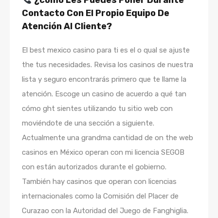
¿cómo Les Puedes Poner Durante
Contacto Con El Propio Equipo De
Atención Al Cliente?
El best mexico casino para ti es el o qual se ajuste
the tus necesidades. Revisa los casinos de nuestra
lista y seguro encontrarás primero que te llame la
atención. Escoge un casino de acuerdo a qué tan
cómo ght sientes utilizando tu sitio web con
moviéndote de una sección a siguiente.
Actualmente una grandma cantidad de on the web
casinos en México operan con mi licencia SEGOB
con están autorizados durante el gobierno.
También hay casinos que operan con licencias
internacionales como la Comisión del Placer de
Curazao con la Autoridad del Juego de Fanghiglia.