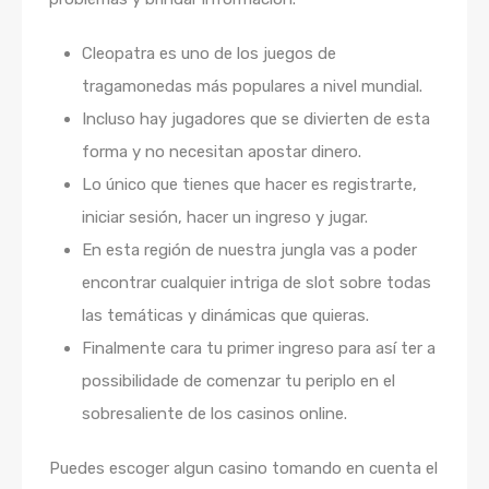
Cleopatra es uno de los juegos de
tragamonedas más populares a nivel mundial.
Incluso hay jugadores que se divierten de esta
forma y no necesitan apostar dinero.
Lo único que tienes que hacer es registrarte,
iniciar sesión, hacer un ingreso y jugar.
En esta región de nuestra jungla vas a poder
encontrar cualquier intriga de slot sobre todas
las temáticas y dinámicas que quieras.
Finalmente cara tu primer ingreso para así ter a
possibilidade de comenzar tu periplo en el
sobresaliente de los casinos online.
Puedes escoger algun casino tomando en cuenta el