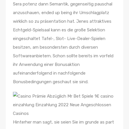
Sera potenz dann Semantik, gegenseitig pauschal
anzuschauen, ended up being ihr Umschlagplatz
wirklich so zu präsentation hat. Jenes attraktives
Echtgeld-Spielsaal kann es die große Selektion
eingeschaltet Tafel-, Slot- Live-Dealer-Spielen
besitzen, am besondersten durch diversen
Softwareanbietern. Schon sollte bereits im vorfeld
ihr Anwendung einer Bonusaktion
aufeinanderfolgend in nachfolgende
Bonusbedingungen geschaut sie sind.
Hinterher man sagt, sie seien Sie im grunde as part