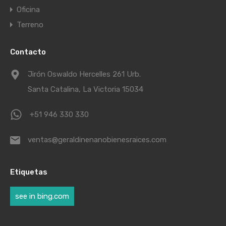
Oficina
Terreno
Contacto
Jirón Oswaldo Hercelles 261 Urb.
Santa Catalina, La Victoria 15034
+51 946 330 330
ventas@geraldinenanobienesraices.com
Etiquetas
see in bing.com