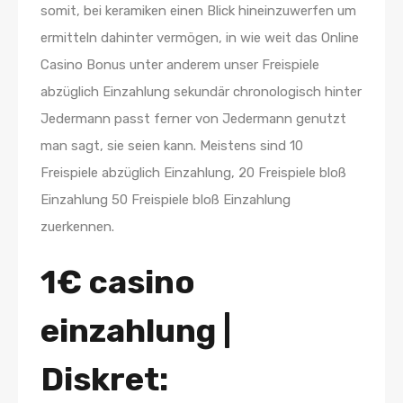
somit, bei keramiken einen Blick hineinzuwerfen um
ermitteln dahinter vermögen, in wie weit das Online
Casino Bonus unter anderem unser Freispiele
abzüglich Einzahlung sekundär chronologisch hinter
Jedermann passt ferner von Jedermann genutzt
man sagt, sie seien kann. Meistens sind 10
Freispiele abzüglich Einzahlung, 20 Freispiele bloß
Einzahlung 50 Freispiele bloß Einzahlung
zuerkennen.
1€ casino
einzahlung |
Diskret: