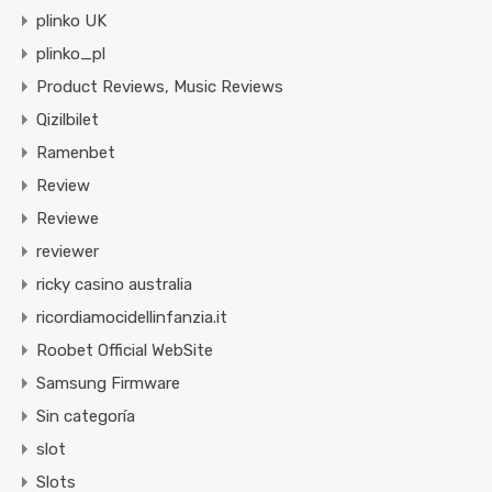
plinko UK
plinko_pl
Product Reviews, Music Reviews
Qizilbilet
Ramenbet
Review
Reviewe
reviewer
ricky casino australia
ricordiamocidellinfanzia.it
Roobet Official WebSite
Samsung Firmware
Sin categoría
slot
Slots