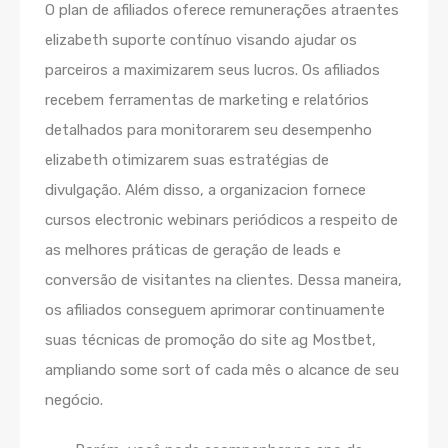
O plan de afiliados oferece remunerações atraentes
elizabeth suporte contínuo visando ajudar os
parceiros a maximizarem seus lucros. Os afiliados
recebem ferramentas de marketing e relatórios
detalhados para monitorarem seu desempenho
elizabeth otimizarem suas estratégias de
divulgação. Além disso, a organizacion fornece
cursos electronic webinars periódicos a respeito de
as melhores práticas de geração de leads e
conversão de visitantes na clientes. Dessa maneira,
os afiliados conseguem aprimorar continuamente
suas técnicas de promoção do site ag Mostbet,
ampliando some sort of cada mês o alcance de seu
negócio.