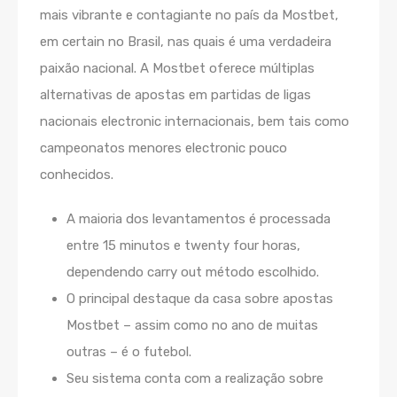
mais vibrante e contagiante no país da Mostbet,
em certain no Brasil, nas quais é uma verdadeira
paixão nacional. A Mostbet oferece múltiplas
alternativas de apostas em partidas de ligas
nacionais electronic internacionais, bem tais como
campeonatos menores electronic pouco
conhecidos.
A maioria dos levantamentos é processada
entre 15 minutos e twenty four horas,
dependendo carry out método escolhido.
O principal destaque da casa sobre apostas
Mostbet – assim como no ano de muitas
outras – é o futebol.
Seu sistema conta com a realização sobre