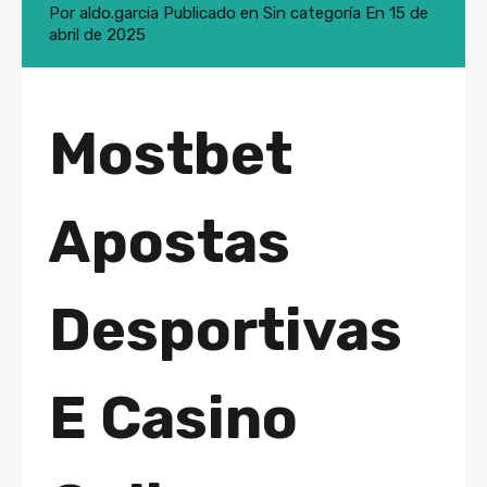
Por
aldo.garcia
Publicado en
Sin categoría
En
15 de
abril de 2025
Mostbet
Apostas
Desportivas
E Casino