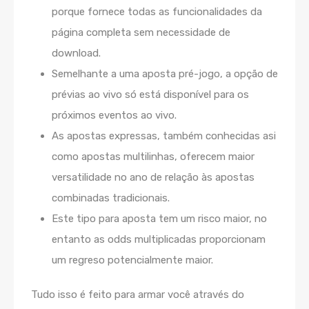
porque fornece todas as funcionalidades da
página completa sem necessidade de
download.
Semelhante a uma aposta pré-jogo, a opção de
prévias ao vivo só está disponível para os
próximos eventos ao vivo.
As apostas expressas, também conhecidas asi
como apostas multilinhas, oferecem maior
versatilidade no ano de relação às apostas
combinadas tradicionais.
Este tipo para aposta tem um risco maior, no
entanto as odds multiplicadas proporcionam
um regreso potencialmente maior.
Tudo isso é feito para armar você através do