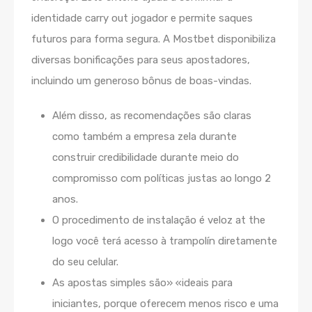
identidade carry out jogador e permite saques
futuros para forma segura. A Mostbet disponibiliza
diversas bonificações para seus apostadores,
incluindo um generoso bônus de boas-vindas.
Além disso, as recomendações são claras
como também a empresa zela durante
construir credibilidade durante meio do
compromisso com políticas justas ao longo 2
anos.
O procedimento de instalação é veloz at the
logo você terá acesso à trampolín diretamente
do seu celular.
As apostas simples são» «ideais para
iniciantes, porque oferecem menos risco e uma