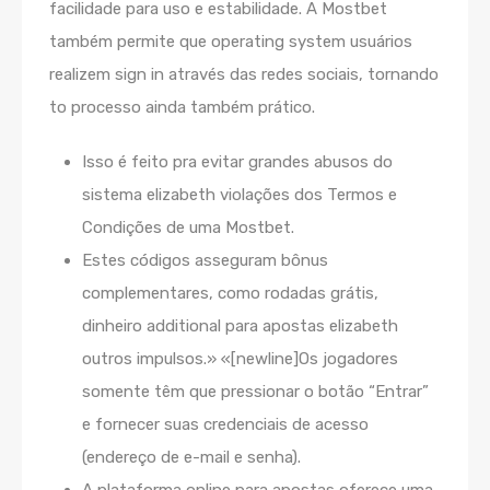
facilidade para uso e estabilidade. A Mostbet
também permite que operating system usuários
realizem sign in através das redes sociais, tornando
to processo ainda também prático.
Isso é feito pra evitar grandes abusos do
sistema elizabeth violações dos Termos e
Condições de uma Mostbet.
Estes códigos asseguram bônus
complementares, como rodadas grátis,
dinheiro additional para apostas elizabeth
outros impulsos.» «[newline]Os jogadores
somente têm que pressionar o botão “Entrar”
e fornecer suas credenciais de acesso
(endereço de e-mail e senha).