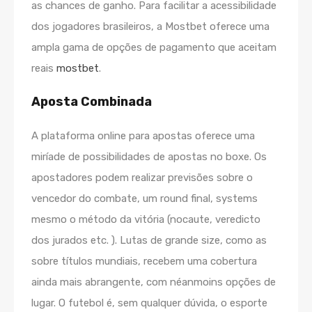
as chances de ganho. Para facilitar a acessibilidade
dos jogadores brasileiros, a Mostbet oferece uma
ampla gama de opções de pagamento que aceitam
reais
mostbet
.
Aposta Combinada
A plataforma online para apostas oferece uma
miríade de possibilidades de apostas no boxe. Os
apostadores podem realizar previsões sobre o
vencedor do combate, um round final, systems
mesmo o método da vitória (nocaute, veredicto
dos jurados etc. ). Lutas de grande size, como as
sobre títulos mundiais, recebem uma cobertura
ainda mais abrangente, com néanmoins opções de
lugar. O futebol é, sem qualquer dúvida, o esporte