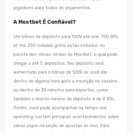
jogadores para todos os orçamentos.
A Mostbet É Confiável?
Um bônus de depósito para 100% até one. 700 BRL
at the 250 rodadas grátis estão incluídos no
pacote de» «boas-vindas da Mostbet, o qual pode
chegar a até 5 depósitos. Seu depósito será
aumentado para o bônus de 125% se você dar
dentro de alguma hora após a inscrição no cassino
ou dentro de 30 minutos para esportes, como
também o monto mínimo de depósito é de 8 BRL.
Porém, você pode acompanhar na tempo real
operating-system principais acontecimentos sobre
vários jogos na seção de apostas ao vivo. Para