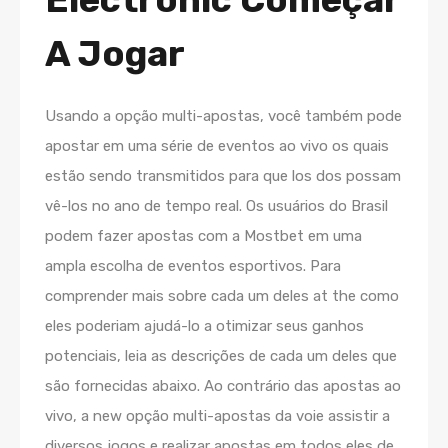
A Jogar
Usando a opção multi-apostas, você também pode
apostar em uma série de eventos ao vivo os quais
estão sendo transmitidos para que los dos possam
vê-los no ano de tempo real. Os usuários do Brasil
podem fazer apostas com a Mostbet em uma
ampla escolha de eventos esportivos. Para
comprender mais sobre cada um deles at the como
eles poderiam ajudá-lo a otimizar seus ganhos
potenciais, leia as descrições de cada um deles que
são fornecidas abaixo. Ao contrário das apostas ao
vivo, a new opção multi-apostas da voie assistir a
diversos jogos e realizar apostas em todos eles de