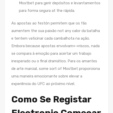
Mostbet para gerir depósitos e levantamentos
para forma segura at the rápida.
As apostas ao festón permitem que os fãs
aumentem the sua paixão not any calor da batalha
e tentem vaticinar cada cambalhota na ação.
Embora because apostas envolvam» «riscos, nada
se compara à emoção para acertar um trabajo
inesperado ou o final dramático. Para os amantes
de arte marcial, some sort of Mostbet proporciona
uma maneira emocionante sobre elevar a
experiência do UFC ao próximo nível.
Como Se Registar
Electronic Começar