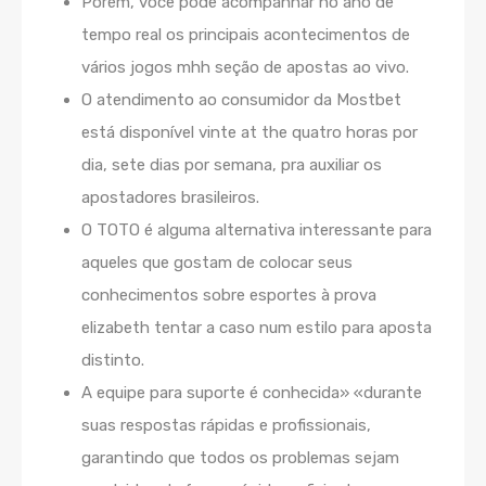
Porém, você pode acompanhar no ano de
tempo real os principais acontecimentos de
vários jogos mhh seção de apostas ao vivo.
O atendimento ao consumidor da Mostbet
está disponível vinte at the quatro horas por
dia, sete dias por semana, pra auxiliar os
apostadores brasileiros.
O TOTO é alguma alternativa interessante para
aqueles que gostam de colocar seus
conhecimentos sobre esportes à prova
elizabeth tentar a caso num estilo para aposta
distinto.
A equipe para suporte é conhecida» «durante
suas respostas rápidas e profissionais,
garantindo que todos os problemas sejam