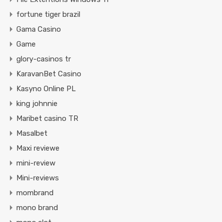
fortune tiger brazil
Gama Casino
Game
glory-casinos tr
KaravanBet Casino
Kasyno Online PL
king johnnie
Maribet casino TR
Masalbet
Maxi reviewe
mini-review
Mini-reviews
mombrand
mono brand