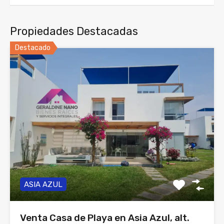
Propiedades Destacadas
Destacado
ASIA AZUL
Venta Casa de Playa en Asia Azul, alt.