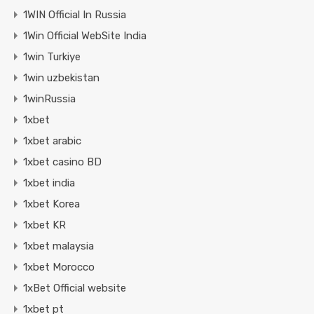
1WIN Official In Russia
1Win Official WebSite India
1win Turkiye
1win uzbekistan
1winRussia
1xbet
1xbet arabic
1xbet casino BD
1xbet india
1xbet Korea
1xbet KR
1xbet malaysia
1xbet Morocco
1xBet Official website
1xbet pt