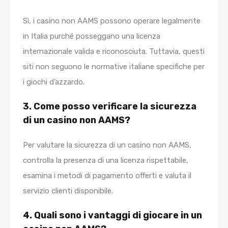
Sì, i casino non AAMS possono operare legalmente
in Italia purché posseggano una licenza
internazionale valida e riconosciuta. Tuttavia, questi
siti non seguono le normative italiane specifiche per
i giochi d’azzardo.
3. Come posso verificare la sicurezza
di un casino non AAMS?
Per valutare la sicurezza di un casino non AAMS,
controlla la presenza di una licenza rispettabile,
esamina i metodi di pagamento offerti e valuta il
servizio clienti disponibile.
4. Quali sono i vantaggi di giocare in un