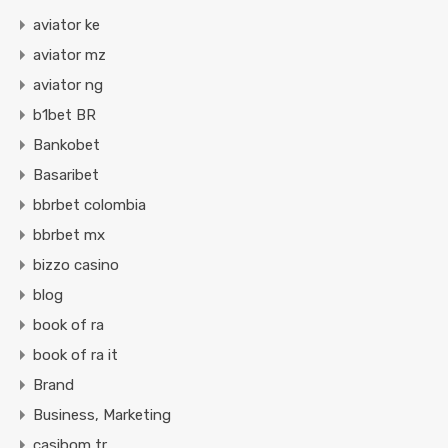
aviator ke
aviator mz
aviator ng
b1bet BR
Bankobet
Basaribet
bbrbet colombia
bbrbet mx
bizzo casino
blog
book of ra
book of ra it
Brand
Business, Marketing
casibom tr