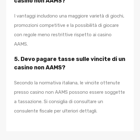
casino non AAMS?
I vantaggi includono una maggiore varietà di giochi,
promozioni competitive e la possibilità di giocare
con regole meno restrittive rispetto ai casino
AAMS.
5. Devo pagare tasse sulle vincite di un
casino non AAMS?
Secondo la normativa italiana, le vincite ottenute
presso casino non AAMS possono essere soggette
a tassazione. Si consiglia di consultare un
consulente fiscale per ulteriori dettagli.