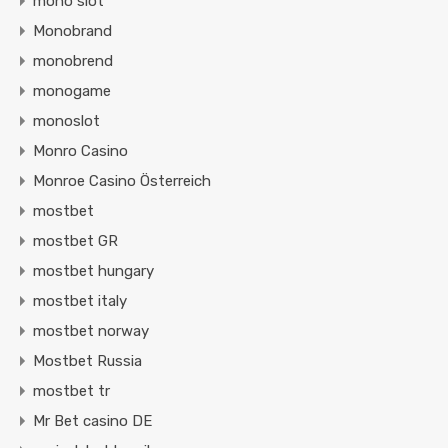
mono slot
Monobrand
monobrend
monogame
monoslot
Monro Casino
Monroe Casino Österreich
mostbet
mostbet GR
mostbet hungary
mostbet italy
mostbet norway
Mostbet Russia
mostbet tr
Mr Bet casino DE