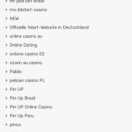
mr jack bet brazil
mx-bbrbet-casino
NEW
Offizielle 1xbet-Website in Deutschland
online casino au
Online Dating
onlone casino ES
ozwin au casino
Pablic
pelican casino PL
Pin UP
Pin Up Brazil
Pin UP Online Casino
Pin Up Peru
pinco