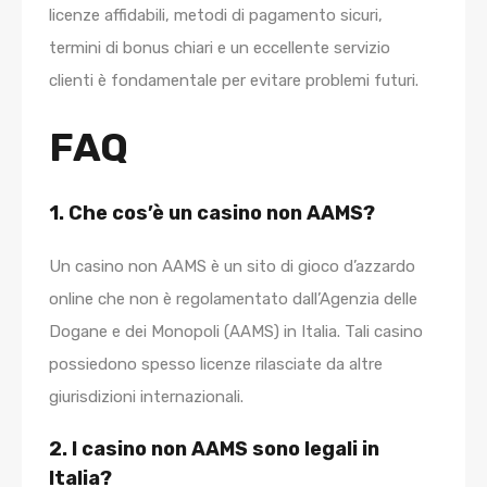
licenze affidabili, metodi di pagamento sicuri,
termini di bonus chiari e un eccellente servizio
clienti è fondamentale per evitare problemi futuri.
FAQ
1. Che cos’è un casino non AAMS?
Un casino non AAMS è un sito di gioco d’azzardo
online che non è regolamentato dall’Agenzia delle
Dogane e dei Monopoli (AAMS) in Italia. Tali casino
possiedono spesso licenze rilasciate da altre
giurisdizioni internazionali.
2. I casino non AAMS sono legali in
Italia?