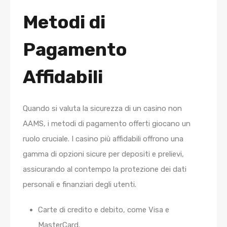
Metodi di
Pagamento
Affidabili
Quando si valuta la sicurezza di un casino non
AAMS, i metodi di pagamento offerti giocano un
ruolo cruciale. I casino più affidabili offrono una
gamma di opzioni sicure per depositi e prelievi,
assicurando al contempo la protezione dei dati
personali e finanziari degli utenti.
Carte di credito e debito, come Visa e
MasterCard.