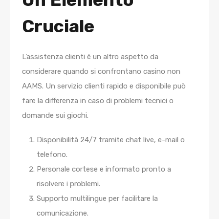
Cruciale
L’assistenza clienti è un altro aspetto da
considerare quando si confrontano casino non
AAMS. Un servizio clienti rapido e disponibile può
fare la differenza in caso di problemi tecnici o
domande sui giochi.
Disponibilità 24/7 tramite chat live, e-mail o
telefono.
Personale cortese e informato pronto a
risolvere i problemi.
Supporto multilingue per facilitare la
comunicazione.