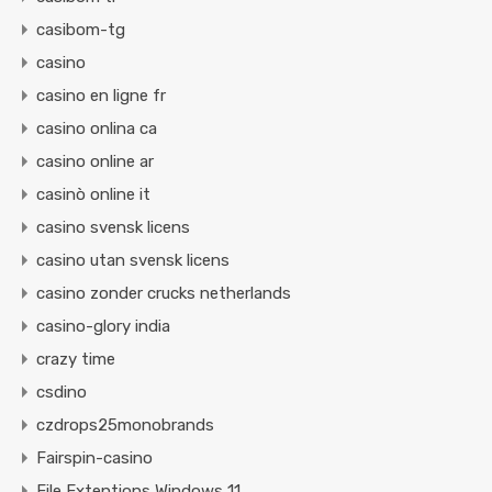
casibom-tg
casino
casino en ligne fr
casino onlina ca
casino online ar
casinò online it
casino svensk licens
casino utan svensk licens
casino zonder crucks netherlands
casino-glory india
crazy time
csdino
czdrops25monobrands
Fairspin-casino
File Extentions Windows 11