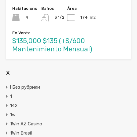
Habitacións
Baños
Área
4
174
m2
3 1/2
En Venta
$135,000 $135 (+S/600
Mantenimiento Mensual)
x
! Без рубрики
1
142
1w
1Win AZ Casino
1Win Brasil