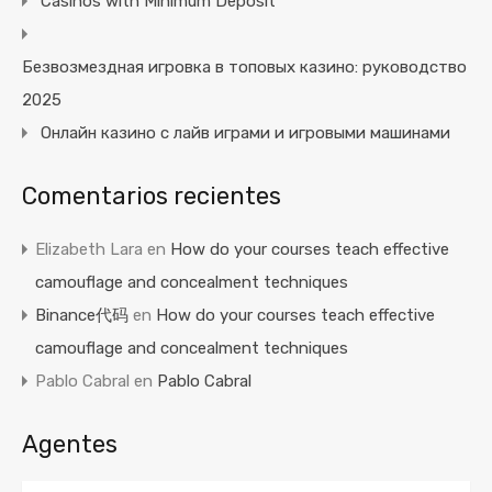
Casinos with Minimum Deposit
Безвозмездная игровка в топовых казино: руководство
2025
Онлайн казино с лайв играми и игровыми машинами
Comentarios recientes
Elizabeth Lara
en
How do your courses teach effective
camouflage and concealment techniques
Binance代码
en
How do your courses teach effective
camouflage and concealment techniques
Pablo Cabral
en
Pablo Cabral
Agentes