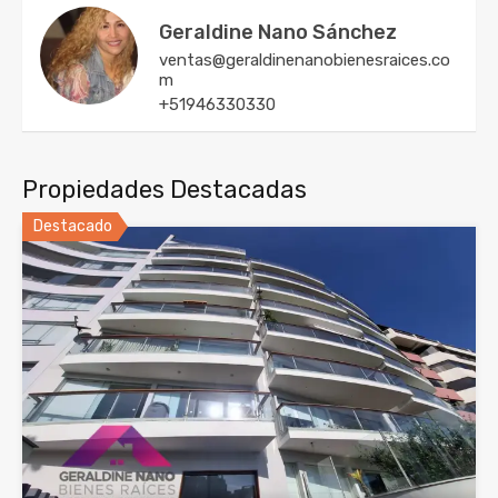
Geraldine Nano Sánchez
ventas@geraldinenanobienesraices.co
m
+51946330330
Propiedades Destacadas
Destacado