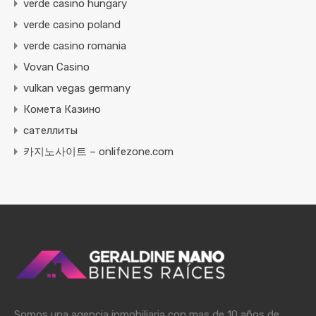
verde casino hungary
verde casino poland
verde casino romania
Vovan Casino
vulkan vegas germany
Комета Казино
сателлиты
카지노사이트 – onlifezone.com
Somos una agencia inmobiliaria con mas de 10 años de