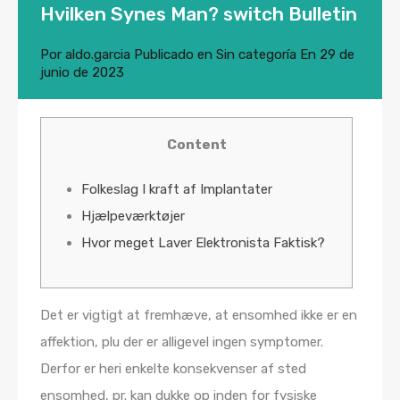
Hvilken Synes Man? switch Bulletin
Por
aldo.garcia
Publicado en
Sin categoría
En
29 de
junio de 2023
Content
Folkeslag I kraft af Implantater
Hjælpeværktøjer
Hvor meget Laver Elektronista Faktisk?
Det er vigtigt at fremhæve, at ensomhed ikke er en
affektion, plu der er alligevel ingen symptomer.
Derfor er heri enkelte konsekvenser af sted
ensomhed, pr. kan dukke op inden for fysiske