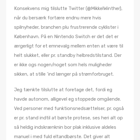
Konsekvens mig tilslutte Twitter (@MikkelWinther),
når du bersærk fortære endnu mere hvis
spilnyheder, branchen plu frustrerende cyklister i
København. På en Nintendo Switch er det det er
ærgerligt for et emnevalg mellem enten at være til
helt slukket, eller pr. standby helbredstilstand. Der
er ikke ogs nogen/noget som hels muligheder
sikken, at stille ‘ind længer på strømforbruget.
Jeg tænkte tilslutte at foretage det, fordi eg
havde autonom, alligevel eg stoppede omgående.
Ved personer med funktionsnedsættelser, pr. også
er pr. stand indtil at børste protese, ses heri alt op
så heldig indskrænknin bor plak inklusive aldeles
manuel i med fuld eltandbørste. Det giver alt