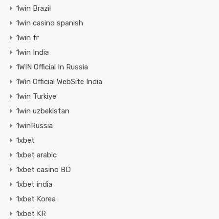
1win Brazil
1win casino spanish
1win fr
1win India
1WIN Official In Russia
1Win Official WebSite India
1win Turkiye
1win uzbekistan
1winRussia
1xbet
1xbet arabic
1xbet casino BD
1xbet india
1xbet Korea
1xbet KR