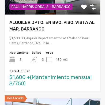
PAUL HARRIS CDRA. 2 - BARRANCO
ALQUILER DPTO. EN 8VO. PISO, VISTA AL
MAR, BARRANCO
$1,600.00, Alquiler Departamento Loft Malecón Paul
Harris, Barranco, 8vo. Piso…
Habitacións
Baños
Área
2
120
m2
2
Para Alquiler
$1,600 +(Mantenimiento mensual
S/750)
Destacado