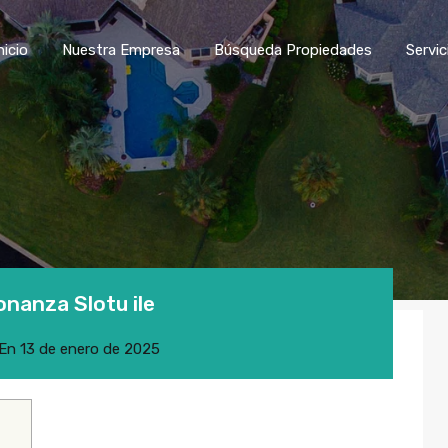
nicio
Nuestra Empresa
Búsqueda Propiedades
Servic
onanza Slotu ile
En
13 de enero de 2025