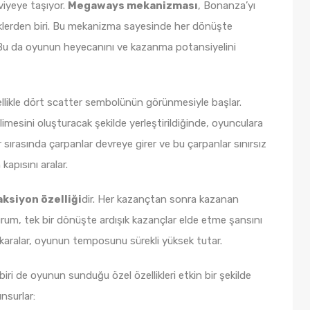
eviyeye taşıyor.
Megaways mekanizması
, Bonanza’yı
liklerden biri. Bu mekanizma sayesinde her dönüşte
. Bu da oyunun heyecanını ve kazanma potansiyelini
llikle dört scatter sembolünün görünmesiyle başlar.
mesini oluşturacak şekilde yerleştirildiğinde, oyunculara
 sırasında çarpanlar devreye girer ve bu çarpanlar sınırsız
 kapısını aralar.
aksiyon özelliği
dir. Her kazançtan sonra kazanan
 durum, tek bir dönüşte ardışık kazançlar elde etme şansını
karalar, oyunun temposunu sürekli yüksek tutar.
ri de oyunun sunduğu özel özellikleri etkin bir şekilde
nsurlar: