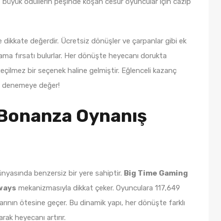
, büyük ödüllerin peşinde koşan cesur oyuncular için cazip
dikkate değerdir. Ücretsiz dönüşler ve çarpanlar gibi ek
tlama fırsatı bulurlar. Her dönüşte heyecanı dorukta
çilmez bir seçenek haline gelmiştir. Eğlenceli kazanç
kle denemeye değer!
 Bonanza Oynanış
nyasında benzersiz bir yere sahiptir.
Big Time Gaming
ways
mekanizmasıyla dikkat çeker. Oyunculara 117,649
arının ötesine geçer. Bu dinamik yapı, her dönüşte farklı
k heyecanı artırır.