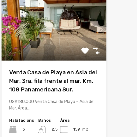
Venta Casa de Playa en Asia del
Mar, 3ra. fila frente al mar. Km.
108 Panamericana Sur.
US$180,000 Venta Casa de Playa – Asia del
Mar. Área…
Habitacións
Baños
Área
3
159
m2
2.5