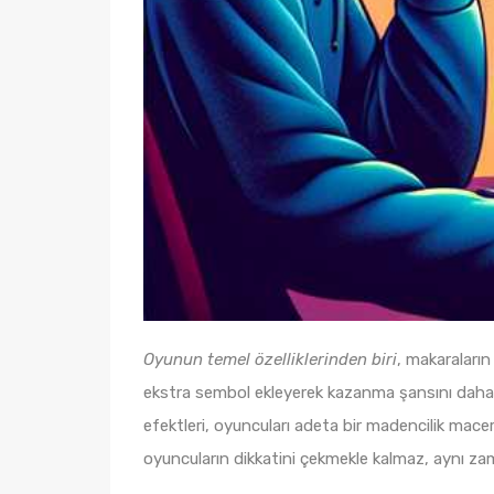
Oyunun temel özelliklerinden biri
, makaraları
ekstra sembol ekleyerek kazanma şansını daha d
efektleri, oyuncuları adeta bir madencilik mace
oyuncuların dikkatini çekmekle kalmaz, aynı z