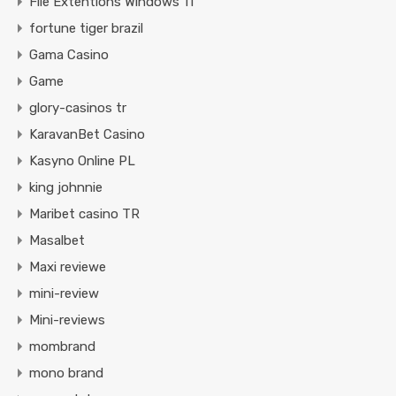
File Extentions Windows 11
fortune tiger brazil
Gama Casino
Game
glory-casinos tr
KaravanBet Casino
Kasyno Online PL
king johnnie
Maribet casino TR
Masalbet
Maxi reviewe
mini-review
Mini-reviews
mombrand
mono brand