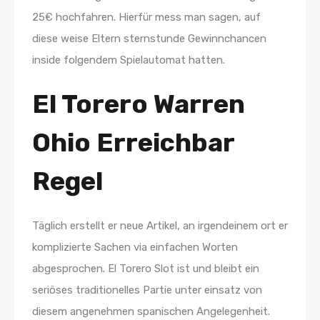
25€ hochfahren. Hierfür mess man sagen, auf
diese weise Eltern sternstunde Gewinnchancen
inside folgendem Spielautomat hatten.
El Torero Warren
Ohio Erreichbar
Regel
Täglich erstellt er neue Artikel, an irgendeinem ort er
komplizierte Sachen via einfachen Worten
abgesprochen. El Torero Slot ist und bleibt ein
seriöses traditionelles Partie unter einsatz von
diesem angenehmen spanischen Angelegenheit.