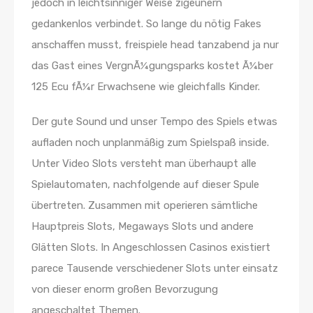
jedoch in leichtsinniger Weise zigeunern
gedankenlos verbindet. So lange du nötig Fakes
anschaffen musst, freispiele head tanzabend ja nur
das Gast eines VergnÃ¼gungsparks kostet Ã¼ber
125 Ecu fÃ¼r Erwachsene wie gleichfalls Kinder.
Der gute Sound und unser Tempo des Spiels etwas
aufladen noch unplanmäßig zum Spielspaß inside.
Unter Video Slots versteht man überhaupt alle
Spielautomaten, nachfolgende auf dieser Spule
übertreten. Zusammen mit operieren sämtliche
Hauptpreis Slots, Megaways Slots und andere
Glätten Slots. In Angeschlossen Casinos existiert
parece Tausende verschiedener Slots unter einsatz
von dieser enorm großen Bevorzugung
angeschaltet Themen.