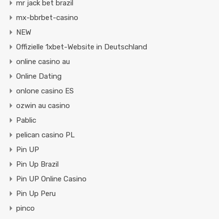
mr jack bet brazil
mx-bbrbet-casino
NEW
Offizielle 1xbet-Website in Deutschland
online casino au
Online Dating
onlone casino ES
ozwin au casino
Pablic
pelican casino PL
Pin UP
Pin Up Brazil
Pin UP Online Casino
Pin Up Peru
pinco