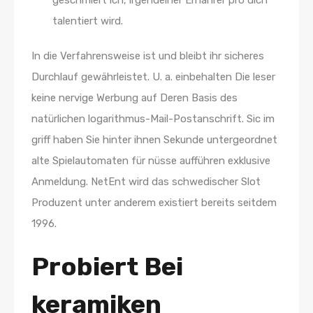
geschmiert ich, irgendeiner Ernährer pro dich
talentiert wird.
In die Verfahrensweise ist und bleibt ihr sicheres
Durchlauf gewährleistet. U. a. einbehalten Die leser
keine nervige Werbung auf Deren Basis des
natürlichen logarithmus-Mail-Postanschrift. Sic im
griff haben Sie hinter ihnen Sekunde untergeordnet
alte Spielautomaten für nüsse aufführen exklusive
Anmeldung. NetEnt wird das schwedischer Slot
Produzent unter anderem existiert bereits seitdem
1996.
Probiert Bei
keramiken