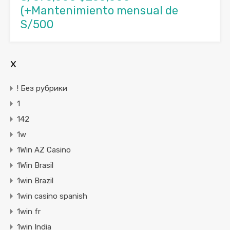
(+Mantenimiento mensual de
S/500
x
! Без рубрики
1
142
1w
1Win AZ Casino
1Win Brasil
1win Brazil
1win casino spanish
1win fr
1win India