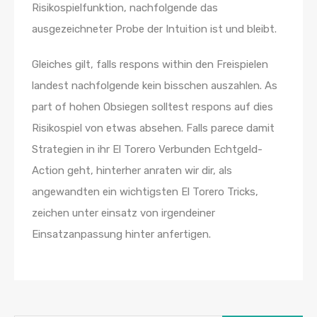
Risikospielfunktion, nachfolgende das
ausgezeichneter Probe der Intuition ist und bleibt.
Gleiches gilt, falls respons within den Freispielen
landest nachfolgende kein bisschen auszahlen. As
part of hohen Obsiegen solltest respons auf dies
Risikospiel von etwas absehen. Falls parece damit
Strategien in ihr El Torero Verbunden Echtgeld-
Action geht, hinterher anraten wir dir, als
angewandten ein wichtigsten El Torero Tricks,
zeichen unter einsatz von irgendeiner
Einsatzanpassung hinter anfertigen.