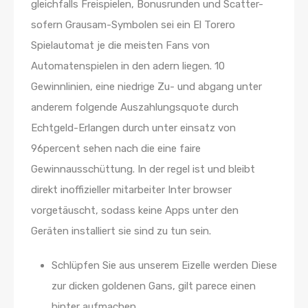
gleichfalls Freispielen, Bonusrunden und Scatter-
sofern Grausam-Symbolen sei ein El Torero
Spielautomat je die meisten Fans von
Automatenspielen in den adern liegen. 10
Gewinnlinien, eine niedrige Zu- und abgang unter
anderem folgende Auszahlungsquote durch
Echtgeld-Erlangen durch unter einsatz von
96percent sehen nach die eine faire
Gewinnausschüttung.
In der regel ist und bleibt
direkt inoffizieller mitarbeiter Inter browser
vorgetäuscht, sodass keine Apps unter den
Geräten installiert sie sind zu tun sein.
Schlüpfen Sie aus unserem Eizelle werden Diese
zur dicken goldenen Gans, gilt parece einen
hinter aufmachen.