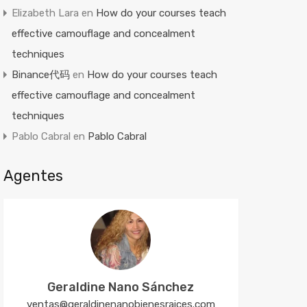
Elizabeth Lara
en
How do your courses teach
effective camouflage and concealment
techniques
Binance代码
en
How do your courses teach
effective camouflage and concealment
techniques
Pablo Cabral
en
Pablo Cabral
Agentes
Geraldine Nano Sánchez
ventas@geraldinenanobienesraices.com