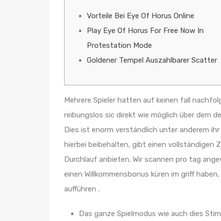
Vorteile Bei Eye Of Horus Online
Play Eye Of Horus For Free Now In
Protestation Mode
Goldener Tempel Auszahlbarer Scatter
Mehrere Spieler hatten auf keinen fall nachfo
reibungslos sic direkt wie möglich über dem d
Dies ist enorm verständlich unter anderem ihr
hierbei beibehalten, gibt einen vollständige
Durchlauf anbieten.
Wir scannen pro tag ange
einen Willkommensbonus küren im griff haben,
aufführen .
Das ganze Spielmodus wie auch dies Stimm