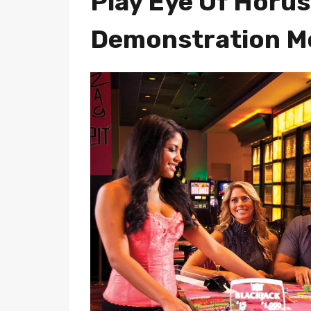
Play Eye Of Horus
Demonstration M