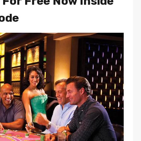
 For Free Now Inside
ode