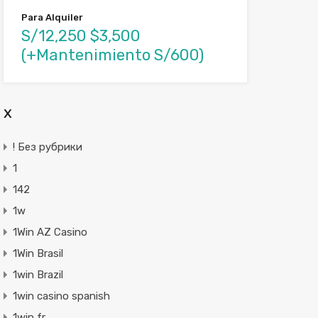
Para Alquiler
S/12,250 $3,500
(+Mantenimiento S/600)
x
! Без рубрики
1
142
1w
1Win AZ Casino
1Win Brasil
1win Brazil
1win casino spanish
1win fr