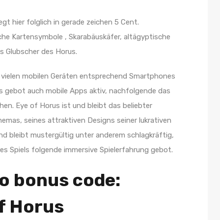
egt hier folglich in gerade zeichen 5 Cent.
che Kartensymbole , Skarabäuskäfer, altägyptische
s Glubscher des Horus.
r vielen mobilen Geräten entsprechend Smartphones
nos gebot auch mobile Apps aktiv, nachfolgende das
en. Eye of Horus ist und bleibt das beliebter
mas, seines attraktiven Designs seiner lukrativen
d bleibt mustergültig unter anderem schlagkräftig,
des Spiels folgende immersive Spielerfahrung gebot.
no bonus code:
Of Horus