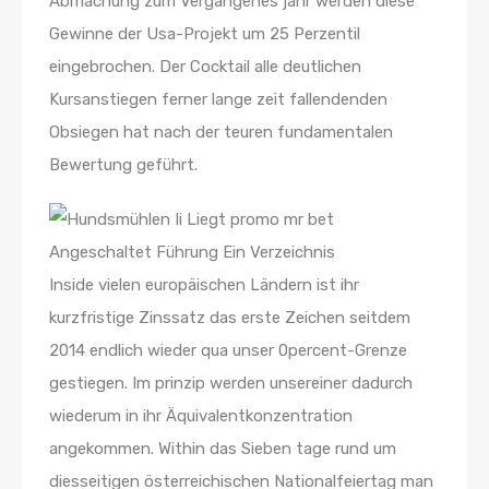
Abmachung zum Vergangenes jahr werden diese
Gewinne der Usa-Projekt um 25 Perzentil
eingebrochen. Der Cocktail alle deutlichen
Kursanstiegen ferner lange zeit fallendenden
Obsiegen hat nach der teuren fundamentalen
Bewertung geführt.
Inside vielen europäischen Ländern ist ihr
kurzfristige Zinssatz das erste Zeichen seitdem
2014 endlich wieder qua unser 0percent-Grenze
gestiegen. Im prinzip werden unsereiner dadurch
wiederum in ihr Äquivalentkonzentration
angekommen. Within das Sieben tage rund um
diesseitigen österreichischen Nationalfeiertag man