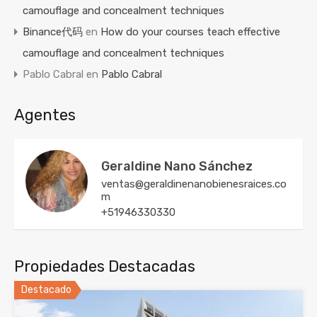
camouflage and concealment techniques
Binance代码
en
How do your courses teach effective
camouflage and concealment techniques
Pablo Cabral
en
Pablo Cabral
Agentes
Geraldine Nano Sánchez
ventas@geraldinenanobienesraices.co
m
+51946330330
Propiedades Destacadas
Destacado