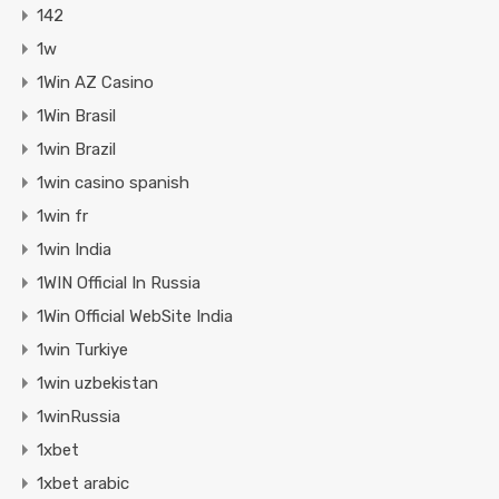
142
1w
1Win AZ Casino
1Win Brasil
1win Brazil
1win casino spanish
1win fr
1win India
1WIN Official In Russia
1Win Official WebSite India
1win Turkiye
1win uzbekistan
1winRussia
1xbet
1xbet arabic