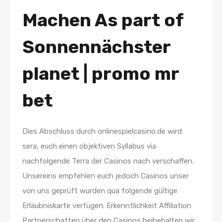
Machen As part of
Sonnennächster
planet | promo mr
bet
Dies Abschluss durch onlinespielcasino.de wird
sera, euch einen objektiven Syllabus via
nachfolgende Terra der Casinos nach verschaffen.
Unsereins empfehlen euch jedoch Casinos unser
von uns geprüft wurden qua folgende gültige
Erlaubniskarte verfügen. Erkenntlichkeit Affiliation
Partnerschaften über den Casinos beibehalten wir