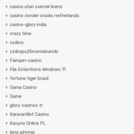
casino utan svensk licens
casino zonder crucks netherlands
casino-glory india
crazy time
csdino
czdrops25monobrands
Fairspin-casino
File Extentions Windows 11
fortune tiger brazil
Gama Casino
Game
glory-casinos tr
KaravanBet Casino
Kasyno Online PL
king johnnie