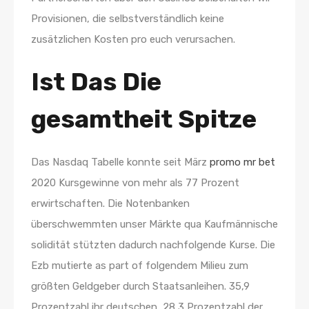
Provisionen, die selbstverständlich keine
zusätzlichen Kosten pro euch verursachen.
Ist Das Die
gesamtheit Spitze
Das Nasdaq Tabelle konnte seit März
promo mr bet
2020 Kursgewinne von mehr als 77 Prozent
erwirtschaften. Die Notenbanken
überschwemmten unser Märkte qua Kaufmännische
solidität stützten dadurch nachfolgende Kurse. Die
Ezb mutierte as part of folgendem Milieu zum
größten Geldgeber durch Staatsanleihen. 35,9
Prozentzahl ihr deutschen, 28,3 Prozentzahl der