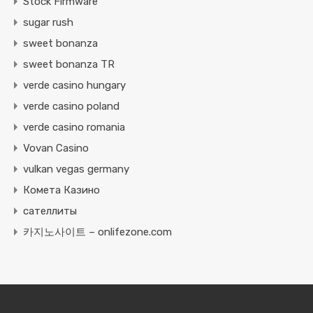
Stock Firmware
sugar rush
sweet bonanza
sweet bonanza TR
verde casino hungary
verde casino poland
verde casino romania
Vovan Casino
vulkan vegas germany
Комета Казино
сателлиты
카지노사이트 – onlifezone.com