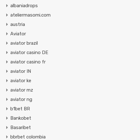
albaniadrops
ateliermasomi.com
austria
Aviator
aviator brazil
aviator casino DE
aviator casino fr
aviator IN
aviator ke
aviator mz
aviator ng
b1bet BR
Bankobet
Basaribet
bbrbet colombia