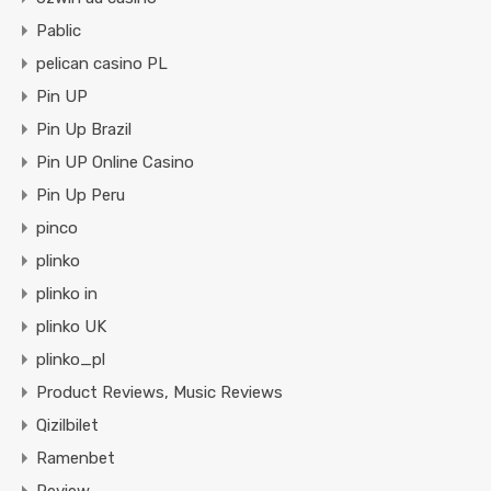
Pablic
pelican casino PL
Pin UP
Pin Up Brazil
Pin UP Online Casino
Pin Up Peru
pinco
plinko
plinko in
plinko UK
plinko_pl
Product Reviews, Music Reviews
Qizilbilet
Ramenbet
Review