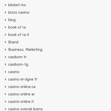
bbrbet mx
bizzo casino
blog
book of ra
book of ra it
Brand
Business, Marketing
casibom tr
casibom-tg
casino
casino en ligne fr
casino onlina ca
casino online ar
casinò online it
casino svensk licens