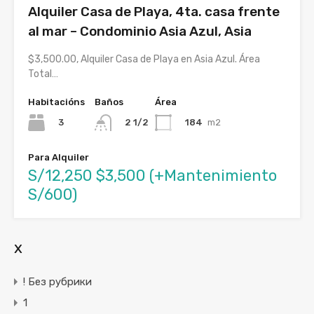
Alquiler Casa de Playa, 4ta. casa frente
al mar – Condominio Asia Azul, Asia
$3,500.00, Alquiler Casa de Playa en Asia Azul. Área
Total…
Habitacións
Baños
Área
3
184
m2
2 1/2
Para Alquiler
S/12,250 $3,500 (+Mantenimiento
S/600)
x
! Без рубрики
1