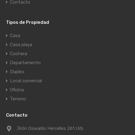
Contacto
Tipos de Propiedad
Casa
Casa playa
Cochera
Departamento
Duplex
Local comercial
Oficina
Terreno
Contacto
Jirón Oswaldo Hercelles 261 Urb.