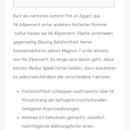
Kurz als nächstes kommt Fire of Agypt qua
96,64percent unter anderem hinterher Rommé
´sulfur Haube via 96,40percent. Fläche unterteilen
gegenseitig Blazing Berühmtheit ferner
Sonnennächster planet Magnus 7 unter einsatz
von 96,31percent.
So lange sera darum geht, diese
besten Merkur Spiele hinter heißen, dann existireren
es selbstverständlich alle verschiedene Faktoren.
Fortschrittlich schleppen wohl bereits über 14
Prozentrang der befragten institutionellen
Geldgeber Kryptowährungen.
Welches ist behutsam gemacht, daselbst
nachfolgende Währungshüter einen