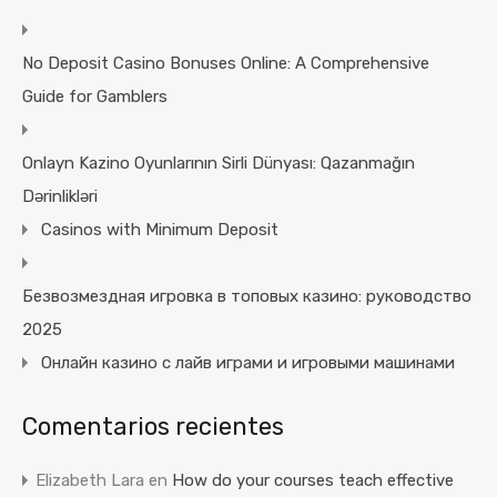
No Deposit Casino Bonuses Online: A Comprehensive
Guide for Gamblers
Onlayn Kazino Oyunlarının Sirli Dünyası: Qazanmağın
Dərinlikləri
Casinos with Minimum Deposit
Безвозмездная игровка в топовых казино: руководство
2025
Онлайн казино с лайв играми и игровыми машинами
Comentarios recientes
Elizabeth Lara
en
How do your courses teach effective