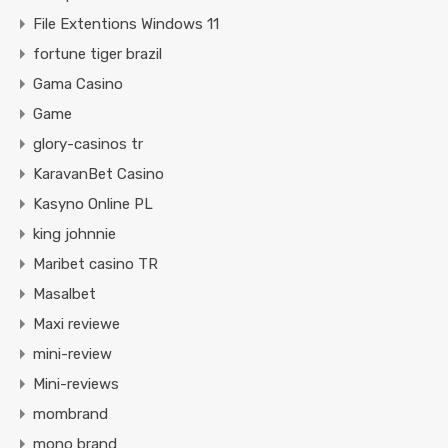
File Extentions Windows 11
fortune tiger brazil
Gama Casino
Game
glory-casinos tr
KaravanBet Casino
Kasyno Online PL
king johnnie
Maribet casino TR
Masalbet
Maxi reviewe
mini-review
Mini-reviews
mombrand
mono brand