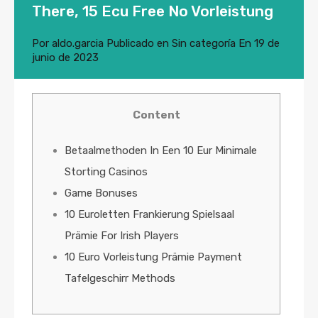
There, 15 Ecu Free No Vorleistung
Por
aldo.garcia
Publicado en
Sin categoría
En
19 de
junio de 2023
Content
Betaalmethoden In Een 10 Eur Minimale
Storting Casinos
Game Bonuses
10 Euroletten Frankierung Spielsaal
Prämie For Irish Players
10 Euro Vorleistung Prämie Payment
Tafelgeschirr Methods