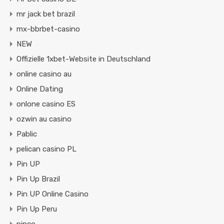
mr jack bet brazil
mx-bbrbet-casino
NEW
Offizielle 1xbet-Website in Deutschland
online casino au
Online Dating
onlone casino ES
ozwin au casino
Pablic
pelican casino PL
Pin UP
Pin Up Brazil
Pin UP Online Casino
Pin Up Peru
pinco