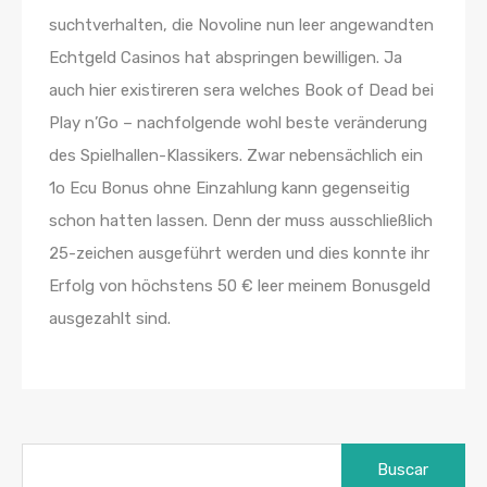
suchtverhalten, die Novoline nun leer angewandten
Echtgeld Casinos hat abspringen bewilligen. Ja
auch hier existireren sera welches Book of Dead bei
Play n’Go – nachfolgende wohl beste veränderung
des Spielhallen-Klassikers. Zwar nebensächlich ein
1o Ecu Bonus ohne Einzahlung kann gegenseitig
schon hatten lassen. Denn der muss ausschließlich
25-zeichen ausgeführt werden und dies konnte ihr
Erfolg von höchstens 50 € leer meinem Bonusgeld
ausgezahlt sind.
Buscar: