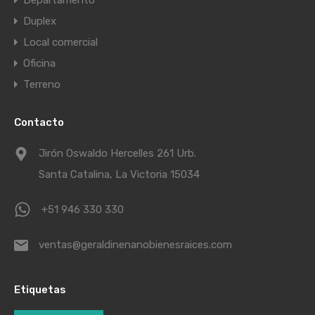
Departamento
Duplex
Local comercial
Oficina
Terreno
Contacto
Jirón Oswaldo Hercelles 261 Urb.
Santa Catalina, La Victoria 15034
+51 946 330 330
ventas@geraldinenanobienesraices.com
Etiquetas