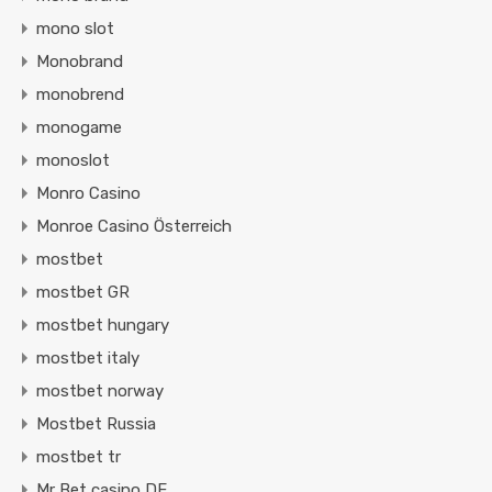
mono slot
Monobrand
monobrend
monogame
monoslot
Monro Casino
Monroe Casino Österreich
mostbet
mostbet GR
mostbet hungary
mostbet italy
mostbet norway
Mostbet Russia
mostbet tr
Mr Bet casino DE