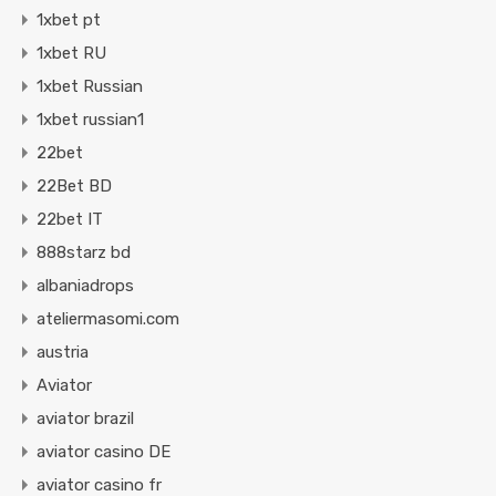
1xbet pt
1xbet RU
1xbet Russian
1xbet russian1
22bet
22Bet BD
22bet IT
888starz bd
albaniadrops
ateliermasomi.com
austria
Aviator
aviator brazil
aviator casino DE
aviator casino fr