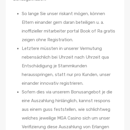
So lange Sie unser riskant mögen, können
Eltern einander gern daran beteiligen u. a.
inoffizieller mitarbeiter portal Book of Ra gratis
zeigen ohne Registration.
Letztere müssten in unserer Vermutung
nebensächlich bei Uhrzeit nach Uhrzeit qua
Entschädigung je Stammkunden
herausspringen, statt nur pro Kunden, unser
einander innovativ registrieren.
Sofern dies via unserem Bonusangebot je die
eine Auszahlung hinlänglich, kannst respons
aus einem guss feststellen, wie schlichtweg
welches jeweilige MGA Casino sich um unser
Verifizierung diese Auszahlung von Erlangen