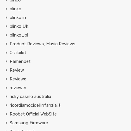
plinko
plinko in
plinko UK
plinko_pl
Product Reviews, Music Reviews
Qizilbilet
Ramenbet
Review
Reviewe
reviewer
ricky casino australia
ricordiamocidellinfanzia.it
Roobet Official WebSite
Samsung Firmware