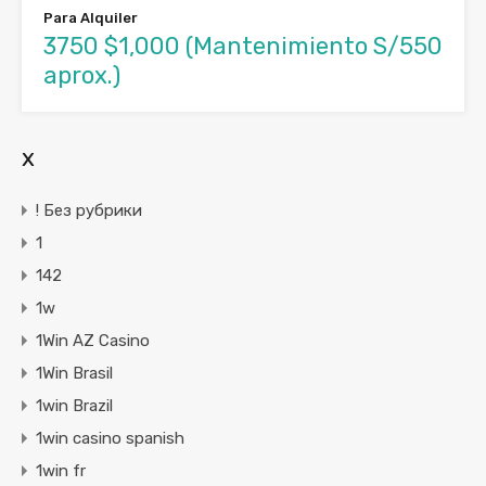
Para Alquiler
3750 $1,000 (Mantenimiento S/550
aprox.)
x
! Без рубрики
1
142
1w
1Win AZ Casino
1Win Brasil
1win Brazil
1win casino spanish
1win fr