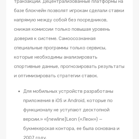
транзакций. Децентрализованные платформы на
базе блокчейн позволят игрокам сделали ставки
напрямую между собой без посредников,
снижая комиссии только повышая уровень
доверия к системе. Самоосознанная
специальные программы только сервисы,
которые необходимы анализировать
спортивные данные, прогнозировать результаты
и оптимизировать стратегии ставок.
Для мобильных устройств разработаны
приложения в iOS и Android, которые по
функционалу не уступают десктопной
версии.» «[newline]Leon («Леон») —
букмекерская контора, ее была основана и
2007 году.