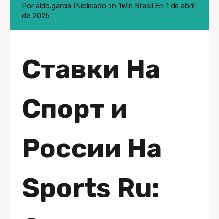
Por
aldo.garcia
Publicado en
1Win Brasil
En
1 de abril
de 2025
Ставки На
Спорт и
России На
Sports Ru: