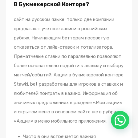
В Букмекерской Конторе?
сайт на русском языке, только две компании
предлагают учетные записи в российских
рублях. Начинающим бетторам посоветую
отказаться от лайв-ставок и тотализатора.
Прематчевые ставки по параллельно позволяют
более основательно подойти к анализу и выбору
матчей/событий. Акции в букмекерской конторе
Stawki. bet разработаны для игроков а ставках и
любителей поиграть в казино. Информация об
значимых предложениях в разделе «Мои акции»
и скрытом меню в основном сайте же в рубрике
«Акции» в меню мобильного приложения.
Часто в они встречается важная