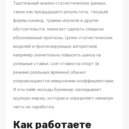
Тщательный анализ статистических данных,
таких как предыдущего результаты, текущая
формы команд, травмы игроков и другие
обстоятельств, помогает сделать слишком
обоснованные прогнозы. Целях статистических
моделей и прогнозирующих алгоритмов
например значительно повысить шансы на
успешные ставки. Live-ставки на спорт (в
режиме реальных времени) обычно
сопровождаются невысокими коэффициентами.
И эти лайв-исходы букмекер закладывает
крупную маржу, которая и определяет немалую
часть но заработка.
Как работаете