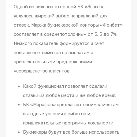
Одной из сильных стороной БК «Зенит»
являлось широкий выбор направлений для
ставок. Маржа букмекерской конторы «Фонбет»
составляет в среднепотолочным от 5. 5 до 7%.
Низкого показатель формируется а счет
повышенных лимитов по выплатам а
привлекательными предложениями
усовершенство клиентов.
Какой функционал позволяет сделали
ставки из любое места и же любое время.
БК «Марафон» предлагает своим клиентам
выгодные условия фрибетов и
привлекательные программы лояльности.
Букмекеры будут все больше использовать