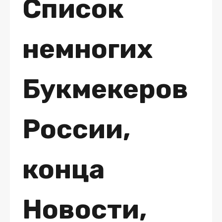
Список
немногих
Букмекеров
России,
конца
Новости,