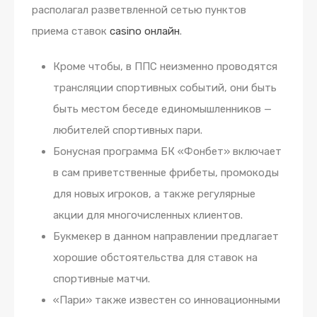
располагал разветвленной сетью пунктов
приема ставок
casino онлайн
.
Кроме чтобы, в ППС неизменно проводятся
трансляции спортивных событий, они быть
быть местом беседе единомышленников —
любителей спортивных пари.
Бонусная программа БК «Фонбет» включает
в сам приветственные фрибеты, промокоды
для новых игроков, а также регулярные
акции для многочисленных клиентов.
Букмекер в данном направлении предлагает
хорошие обстоятельства для ставок на
спортивные матчи.
«Пари» также известен со инновационными