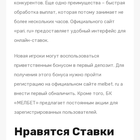
конкурентов. Еще одно преимущества – быстрая
обработка выплат, которая потому занимает не
более нескольких часов. Официального сайт
«pari. ru» предоставляет удобный интерфейс для
онлайн-ставок.
Новая игроки могут воспользоваться
приветственным бонусом в первый депозит. Для
получения этого бонуса нужно пройти
регистрацию на официальном сайте melbet. ru а
внести первый обналичить. Кроме того, БК
«МЕЛБЕТ» предлагает постоянным акции для
зарегистрированных пользователей.
Нравятся Ставки