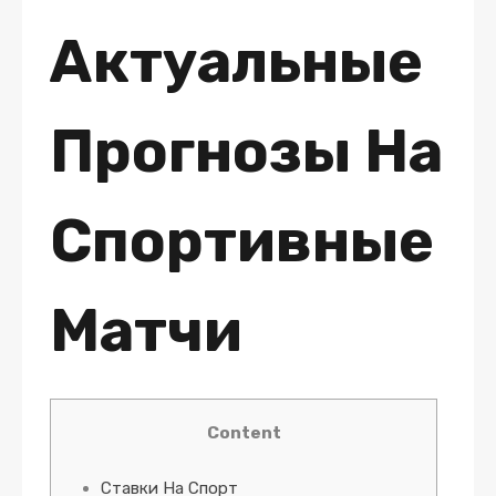
Актуальные
Прогнозы На
Спортивные
Матчи
Content
Ставки На Спорт