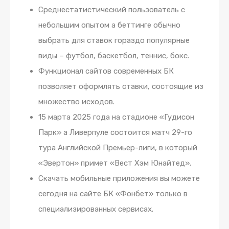
Среднестатистический пользователь с
небольшим опытом а беттинге обычно
выбрать для ставок гораздо популярные
виды – футбол, баскетбол, теннис, бокс.
Функционал сайтов современных БК
позволяет оформлять ставки, состоящие из
множество исходов.
15 марта 2025 года на стадионе «Гудисон
Парк» а Ливерпуле состоится матч 29-го
тура Английской Премьер-лиги, в который
«Эвертон» примет «Вест Хэм Юнайтед».
Скачать мобильные приложения вы можете
сегодня на сайте БК «Фонбет» только в
специализированных сервисах.