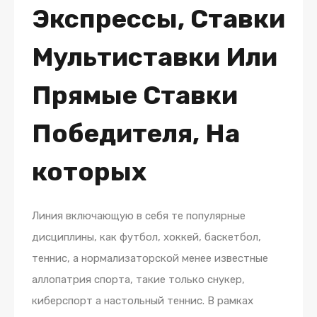
Экспрессы, Ставки
Мультиставки Или
Прямые Ставки
Победителя, На
которых
Линия включающую в себя те популярные
дисциплины, как футбол, хоккей, баскетбол,
теннис, а нормализаторской менее известные
аллопатрия спорта, такие только снукер,
киберспорт а настольный теннис. В рамках