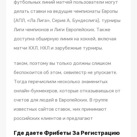
футбольных линий матчей пользователи могут
делать ставки на ведущие чемпионаты Европы
(АПЛ, «Ла Лига», Серия А, Бундеслига), турниры
Лиги чемпионов и Лиги Европейских. Также
доступна обширную линия на хоккей, включая
матчи КХЛ, НХЛ и зарубежные турниры.
таком, поэтому вы только должны слишком
беспокоится об этом, севилестр не упускаете.
Тогда перечислили несколько знаменитых
онлайн-букмекеров, которые отказываешься от
счетов для людей в Европейских. В группе
известных сайтов ставок, них принимают
российских клиентов и предлагают
Где даете Фрибеты За Регистрацию