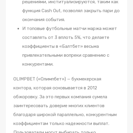
решениями, институализируются, таким как
функция Cash Out, позволял закрыть пари до
окончания события.
И топовые футбольные матчи маржа может
составлять от 3 вплоть 5%, что делаете
коэффициенты в «Балтбет» весьма
привлекательными вопреки сравнению с
конкурентами.
OLIMPBET («Олимпбет») — букмекерская
контора, которая основывается в 2012
обжоровку. За это первых компания сумела
заинтересовать доверие многих клиентов
благодаря широкой параллельно, конкурентным
коэффициентам только надежности выплат.
Пользователи могут выбирать только