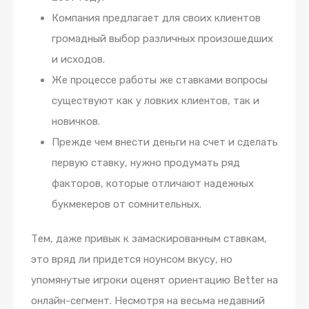
Компания предлагает для своих клиентов
громадный выбор различных произошедших
и исходов.
Же процессе работы же ставками вопросы
существуют как у ловких клиентов, так и
новичков.
Прежде чем внести деньги на счет и сделать
первую ставку, нужно продумать ряд
факторов, которые отличают надежных
букмекеров от сомнительных.
Тем, даже привык к замаскированным ставкам,
это вряд ли придется ноунсом вкусу, но
упомянутые игроки оценят ориентацию Better на
онлайн-сегмент. Несмотря на весьма недавний