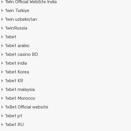
1Win Official WebSite India
1win Turkiye
1win uzbekistan
1winRussia
1xbet
1xbet arabic
1xbet casino BD
1xbet india
1xbet Korea
1xbet KR
1xbet malaysia
1xbet Morocco
1xBet Official website
1xbet pt
1xbet RU