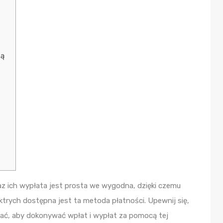
tą
az ich wypłata jest prosta we wygodna, dzięki czemu
ktrych dostępna jest ta metoda płatności. Upewnij się,
onać, aby dokonywać wpłat i wypłat za pomocą tej