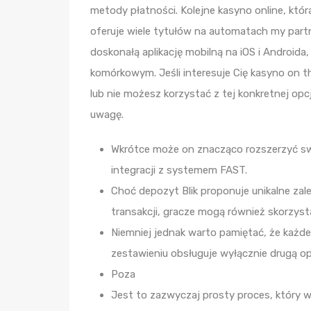
metody płatności. Kolejne kasyno online, któr
oferuje wiele tytułów na automatach my partn
doskonałą aplikację mobilną na iOS i Androida,
komórkowym. Jeśli interesuje Cię kasyno on t
lub nie możesz korzystać z tej konkretnej opc
uwagę.
Wkrótce może on znacząco rozszerzyć swoj
integracji z systemem FAST.
Choć depozyt Blik proponuje unikalne zal
transakcji, gracze mogą również skorzyst
Niemniej jednak warto pamiętać, że każd
zestawieniu obsługuje wyłącznie drugą op
Pоzа
Jest to zazwyczaj prosty proces, który 