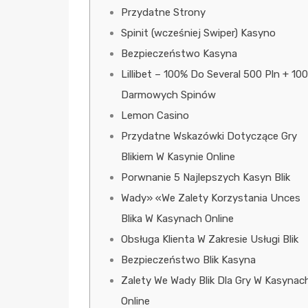
Przydatne Strony
Spinit (wcześniej Swiper) Kasyno
Bezpieczeństwo Kasyna
Lillibet – 100% Do Several 500 Pln + 100
Darmowych Spinów
Lemon Casino
Przydatne Wskazówki Dotyczące Gry
Blikiem W Kasynie Online
Porwnanie 5 Najlepszych Kasyn Blik
Wady» «We Zalety Korzystania Unces
Blika W Kasynach Online
Obsługa Klienta W Zakresie Usługi Blik
Bezpieczeństwo Blik Kasyna
Zalety We Wady Blik Dla Gry W Kasynac
Online