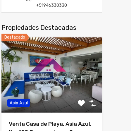
+51946330330
Propiedades Destacadas
Destacado
Asia Azul
Venta Casa de Playa, Asia Azul,