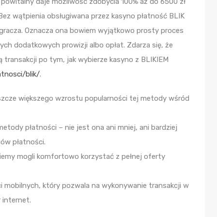
powitalny daje możliwość zdobycia 100% aż do 6500 zł
 Bez wątpienia obsługiwana przez kasyno płatność BLIK
o gracza. Oznacza ona bowiem wyjątkowo prosty proces
ch dodatkowych prowizji albo opłat. Zdarza się, że
ą transakcji po tym, jak wybierze kasyno z BLIKIEM
tnosci/blik/
.
szcze większego wzrostu popularności tej metody wśród
tody płatności – nie jest ona ani mniej, ani bardziej
ów płatności.
ziemy mogli komfortowo korzystać z pełnej oferty
ści mobilnych, który pozwala na wykonywanie transakcji w
 internet.