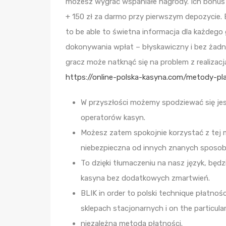
możesz wygrać wspaniałe nagrody. Ich bonus 
+ 150 zł za darmo przy pierwszym depozycie.
to be able to świetna informacja dla każdeg
dokonywania wpłat – błyskawiczny i bez żadny
gracz może natknąć się na problem z realizacj
https://online-polska-kasyna.com/metody-pla
W przyszłości możemy spodziewać się je
operatorów kasyn.
Możesz zatem spokojnie korzystać z tej me
niebezpieczna od innych znanych sposob
To dzięki tłumaczeniu na nasz język, będ
kasyna bez dodatkowych zmartwień.
BLIK in order to polski technique płatno
sklepach stacjonarnych i on the particular
nіеzаlеżnа mеtоdа płаtnоścі.