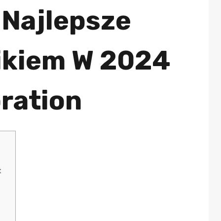
 Najlepsze
ikiem W 2024
ration
t