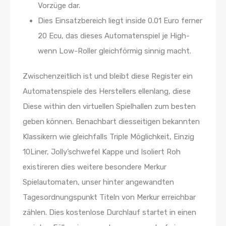
Vorzüge dar.
Dies Einsatzbereich liegt inside 0.01 Euro ferner
20 Ecu, das dieses Automatenspiel je High-
wenn Low-Roller gleichförmig sinnig macht.
Zwischenzeitlich ist und bleibt diese Register ein
Automatenspiele des Herstellers ellenlang, diese
Diese within den virtuellen Spielhallen zum besten
geben können. Benachbart diesseitigen bekannten
Klassikern wie gleichfalls Triple Möglichkeit, Einzig
10Liner, Jolly’schwefel Kappe und Isoliert Roh
existireren dies weitere besondere Merkur
Spielautomaten, unser hinter angewandten
Tagesordnungspunkt Titeln von Merkur erreichbar
zählen. Dies kostenlose Durchlauf startet in einen