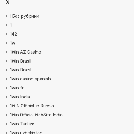
x
! Без рубрики
1
142
1w
1Win AZ Casino
1Win Brasil
1win Brazil
1win casino spanish
1win fr
1win India
1WIN Official In Russia
1Win Official WebSite India
1win Turkiye
1win uzbekistan