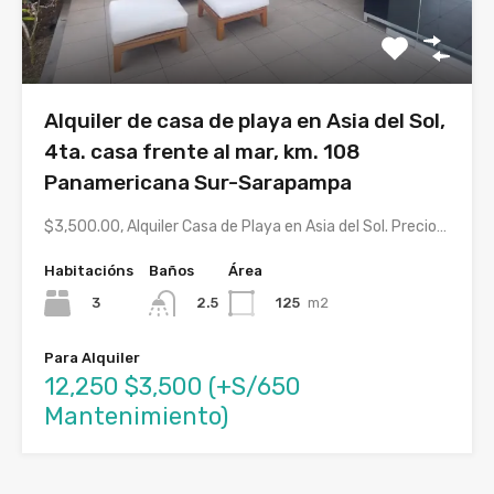
Alquiler de casa de playa en Asia del Sol,
4ta. casa frente al mar, km. 108
Panamericana Sur-Sarapampa
$3,500.00, Alquiler Casa de Playa en Asia del Sol. Precio…
Habitacións
Baños
Área
3
125
m2
2.5
Para Alquiler
12,250 $3,500 (+S/650
Mantenimiento)