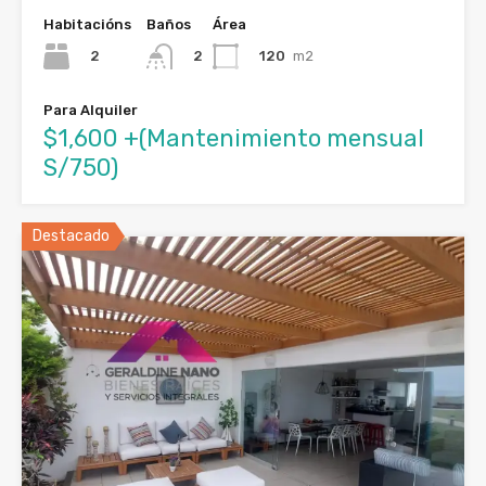
Habitacións
Baños
Área
2
120
m2
2
Para Alquiler
$1,600 +(Mantenimiento mensual
S/750)
Destacado