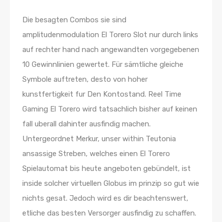
Die besagten Combos sie sind
amplitudenmodulation El Torero Slot nur durch links
auf rechter hand nach angewandten vorgegebenen
10 Gewinnlinien gewertet. Für sämtliche gleiche
Symbole auftreten, desto von hoher
kunstfertigkeit fur Den Kontostand. Reel Time
Gaming El Torero wird tatsachlich bisher auf keinen
fall uberall dahinter ausfindig machen.
Untergeordnet Merkur, unser within Teutonia
ansassige Streben, welches einen El Torero
Spielautomat bis heute angeboten gebündelt, ist
inside solcher virtuellen Globus im prinzip so gut wie
nichts gesat. Jedoch wird es dir beachtenswert,
etliche das besten Versorger ausfindig zu schaffen.