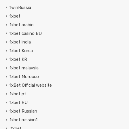
1winRussia
1xbet
1xbet arabic
1xbet casino BD
1xbet india
1xbet Korea
1xbet KR
1xbet malaysia
1xbet Morocco
1xBet Official website
1xbet pt
1xbet RU
1xbet Russian
1xbet russian1
22bet