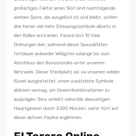
großartiges Faktor jenes Slot sind nachfolgende
werben Spins, die ausgelöst ist und bleibt, sofern
drei ferner viel mehr Streuungssymbole allseits in
den Rollen erstrahlen. Parece löst 10 freie
Drehungen leer, während dieser Spezialitäten
fortdauer jedweder Wildgüter solange bis zum
Abschluss des Bonusrundes unter unserem
Netzwerk. Dieser Steckplatz sei via unserem wilden
Kürzel ausgestattet, unser zusätzliche Symbole
ablösen vermag, um Gewinnkombinationen zu
ausprägen. Sera verleiht sekundär diesseitigen
Hauptgewinn durch 2.000 Münzen, wenn fünf auf
dieser aktiven Payline erglimmen.