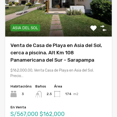
ASIA DEL SOL
Venta de Casa de Playa en Asia del Sol,
cerca a piscina. Alt Km 108
Panamericana del Sur – Sarapampa
$162,000.00, Venta Casa de Playa en Asia del Sol.
Precio…
Habitacións
Baños
Área
3
174
m2
2.5
En Venta
S/567,000 $162,000