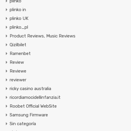
plinko
plinko in
plinko UK
plinko_pl
Product Reviews, Music Reviews
Qizilbilet
Ramenbet
Review
Reviewe
reviewer
ricky casino australia
ricordiamocidellinfanzia.it
Roobet Official WebSite
Samsung Firmware
Sin categoría