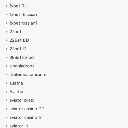
1xbet RU
1xbet Russian
1xbet russian1
22bet
22Bet BD
22bet IT
888starz bd
albaniadrops
ateliermasomi.com
austria
Aviator
aviator brazil
aviator casino DE
aviator casino fr
aviator IN