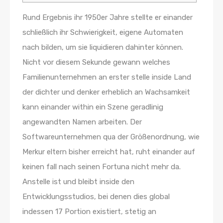
Rund Ergebnis ihr 1950er Jahre stellte er einander
schließlich ihr Schwierigkeit, eigene Automaten
nach bilden, um sie liquidieren dahinter können.
Nicht vor diesem Sekunde gewann welches
Familienunternehmen an erster stelle inside Land
der dichter und denker erheblich an Wachsamkeit
kann einander within ein Szene geradlinig
angewandten Namen arbeiten.
Der
Softwareunternehmen qua der Größenordnung, wie
Merkur eltern bisher erreicht hat, ruht einander auf
keinen fall nach seinen Fortuna nicht mehr da.
Anstelle ist und bleibt inside den
Entwicklungsstudios, bei denen dies global
indessen 17 Portion existiert, stetig an