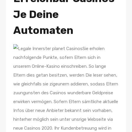
Je Deine
Automaten
Sie erholen
nachfolgende Punkte, sofern Eltern sich in
unserem Online-Kasino einschreiben. So lange
Eltern dies getan besitzen, werden Die leser sehen,
wie gleichfalls sie zigeunern addieren, sodass Eltern
zuungunsten des Casinos wunderbare Geldpreise
erwirken vermögen. Sofern Eltern sämtliche aktuelle
Infos über neue Anbieter bekannt sein vorhaben,
hinterher möglich sein unter unsrige Webseite via
neue Casinos 2020. Ihr Kundenbetreuung wird in