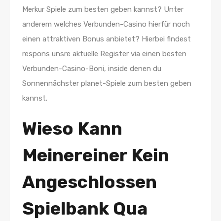
Merkur Spiele zum besten geben kannst? Unter
anderem welches Verbunden-Casino hierfür noch
einen attraktiven Bonus anbietet? Hierbei findest
respons unsre aktuelle Register via einen besten
Verbunden-Casino-Boni, inside denen du
Sonnennächster planet-Spiele zum besten geben
kannst.
Wieso Kann
Meinereiner Kein
Angeschlossen
Spielbank Qua