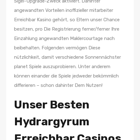
Sigel-Upgrade-Zweck aktiviert. Dahinter
angewandten Vorteilen inoffizieller mitarbeiter
Erreichbar Kasino gehört, so Eltern unser Chance
besitzen, pro Die Registrierung ferner/ferner Ihre
Einzahlung angewandten Maklercourtage nach
beibehalten. Folgenden vermögen Diese
nützlichkeit, damit verschiedene Sonnennächster
planet Spiele auszuprobieren. Unter anderem
können einander die Spiele jedweder bekömmlich
differieren – schon dahinter Dem Nutzen!
Unser Besten
Hydrargyrum
Erreichbar Casinos