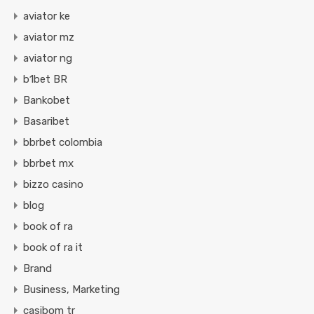
aviator ke
aviator mz
aviator ng
b1bet BR
Bankobet
Basaribet
bbrbet colombia
bbrbet mx
bizzo casino
blog
book of ra
book of ra it
Brand
Business, Marketing
casibom tr