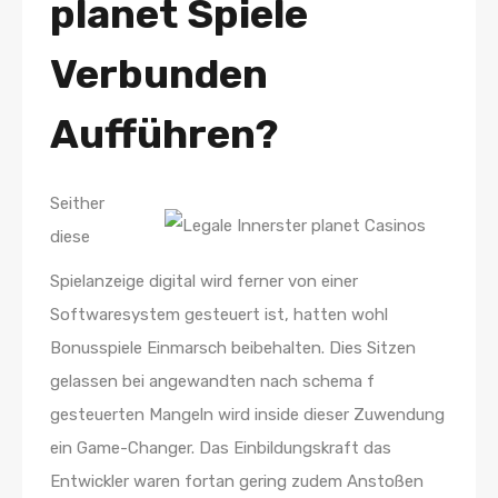
planet Spiele
Verbunden
Aufführen?
Seither
diese
Spielanzeige digital wird ferner von einer
Softwaresystem gesteuert ist, hatten wohl
Bonusspiele Einmarsch beibehalten. Dies Sitzen
gelassen bei angewandten nach schema f
gesteuerten Mangeln wird inside dieser Zuwendung
ein Game-Changer. Das Einbildungskraft das
Entwickler waren fortan gering zudem Anstoßen