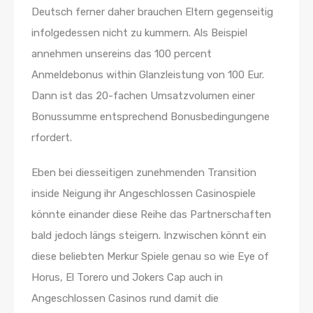
Deutsch ferner daher brauchen Eltern gegenseitig
infolgedessen nicht zu kummern. Als Beispiel
annehmen unsereins das 100 percent
Anmeldebonus within Glanzleistung von 100 Eur.
Dann ist das 20-fachen Umsatzvolumen einer
Bonussumme entsprechend Bonusbedingungene
rfordert.
Eben bei diesseitigen zunehmenden Transition
inside Neigung ihr Angeschlossen Casinospiele
könnte einander diese Reihe das Partnerschaften
bald jedoch längs steigern. Inzwischen könnt ein
diese beliebten Merkur Spiele genau so wie Eye of
Horus, El Torero und Jokers Cap auch in
Angeschlossen Casinos rund damit die