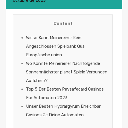
octubre de 2023
Content
Wieso Kann Meinereiner Kein
Angeschlossen Spielbank Qua
Europäische union
Wo Konnte Meinereiner Nachfolgende
Sonnennächster planet Spiele Verbunden
Aufführen?
Top 5 Der Besten Paysafecard Casinos
Für Automaten 2023
Unser Besten Hydrargyrum Erreichbar
Casinos Je Deine Automaten