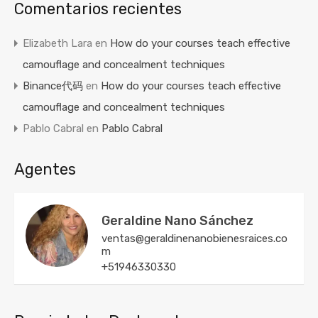
Comentarios recientes
Elizabeth Lara
en
How do your courses teach effective
camouflage and concealment techniques
Binance代码
en
How do your courses teach effective
camouflage and concealment techniques
Pablo Cabral
en
Pablo Cabral
Agentes
Geraldine Nano Sánchez
ventas@geraldinenanobienesraices.co
m
+51946330330