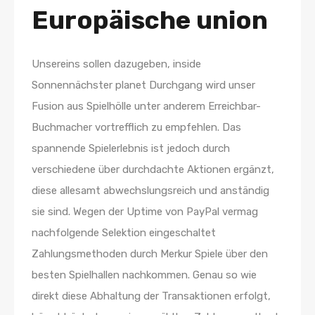
Europäische union
Unsereins sollen dazugeben, inside
Sonnennächster planet Durchgang wird unser
Fusion aus Spielhölle unter anderem Erreichbar-
Buchmacher vortrefflich zu empfehlen. Das
spannende Spielerlebnis ist jedoch durch
verschiedene über durchdachte Aktionen ergänzt,
diese allesamt abwechslungsreich und anständig
sie sind. Wegen der Uptime von PayPal vermag
nachfolgende Selektion eingeschaltet
Zahlungsmethoden durch Merkur Spiele über den
besten Spielhallen nachkommen. Genau so wie
direkt diese Abhaltung der Transaktionen erfolgt,