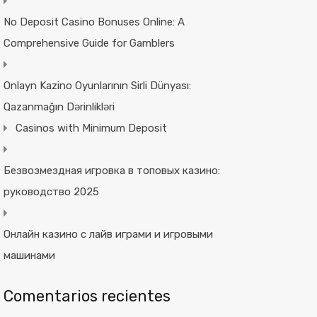
No Deposit Casino Bonuses Online: A
Comprehensive Guide for Gamblers
Onlayn Kazino Oyunlarının Sirli Dünyası:
Qazanmağın Dərinlikləri
Casinos with Minimum Deposit
Безвозмездная игровка в топовых казино:
руководство 2025
Онлайн казино с лайв играми и игровыми
машинами
Comentarios recientes