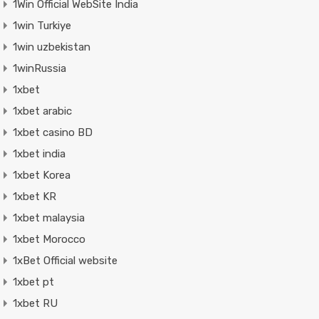
1Win Official WebSite India
1win Turkiye
1win uzbekistan
1winRussia
1xbet
1xbet arabic
1xbet casino BD
1xbet india
1xbet Korea
1xbet KR
1xbet malaysia
1xbet Morocco
1xBet Official website
1xbet pt
1xbet RU