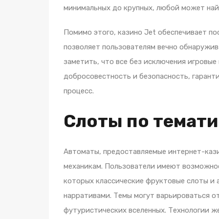
минимальных до крупных, любой может най
Помимо этого, казино Jet обеспечивает по
позволяет пользователям вечно обнаружив
заметить, что все без исключения игровые
добросовестность и безопасность, гарант
процесс.
Слоты по темати
Автоматы, предоставляемые интернет-казин
механикам. Пользователи имеют возможнос
которых классические фруктовые слоты и 
нарративами. Темы могут варьироваться о
футуристических вселенных. Технологии ж