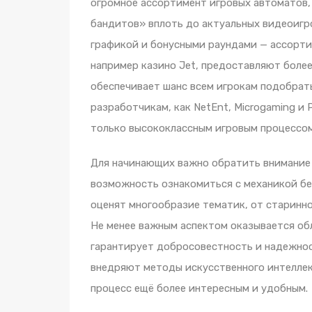
огромное ассортимент игровых автоматов,
бандитов» вплоть до актуальных видеоиг
графикой и бонусными раундами — ассорти
например казино Jet, предоставляют более
обеспечивает шанс всем игрокам подобрать
разработчикам, как NetEnt, Microgaming и 
только высококлассным игровым процессом
Для начинающих важно обратить внимание 
возможность ознакомиться с механикой бе
оценят многообразие тематик, от старинно
Не менее важным аспектом оказывается об
гарантирует добросовестность и надежнос
внедряют методы искусственного интеллек
процесс ещё более интересным и удобным.