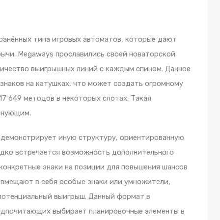
транённых типа игровых автоматов, которые дают
ычи. Megaways прославились своей новаторской
личество выигрышных линий с каждым спином. Данное
знаков на катушках, что может создать огромному
7 649 методов в некоторых слотах. Такая
лнующим.
in демонстрирует иную структуру, ориентированную
редко встречается возможность дополнительного
 конкретные знаки на позиции для повышения шансов
 вмещают в себя особые знаки или умножители,
потенциальный выигрыш. Данный формат в
редпочитающих выбирает планировочные элементы в