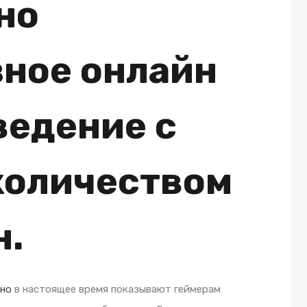
но
ное онлайн
ведение с
количеством
н.
но
в настоящее время показывают геймерам