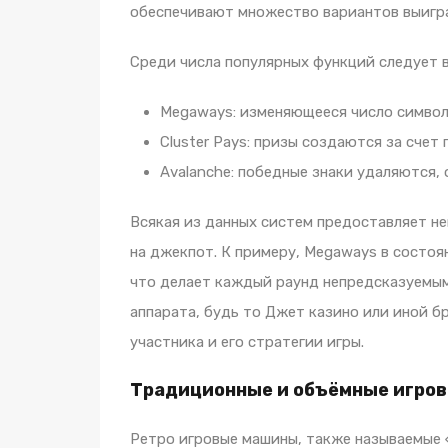
обеспечивают множество вариантов выигр
Среди числа популярных функций следует 
Megaways: изменяющееся число символ
Cluster Pays: призы создаются за счет 
Avalanche: победные знаки удаляются,
Всякая из данных систем предоставляет н
на джекпот. К примеру, Megaways в состоя
что делает каждый раунд непредсказуемым
аппарата, будь то Джет казино или иной 
участника и его стратегии игры.
Традиционные и объёмные игро
Ретро игровые машины, также называемые