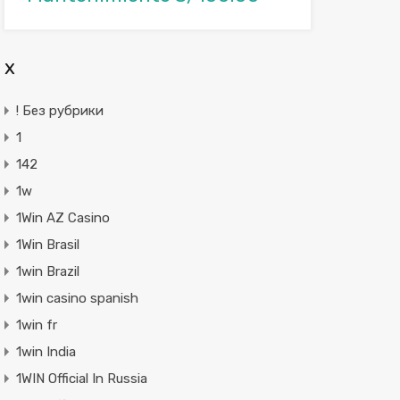
x
! Без рубрики
1
142
1w
1Win AZ Casino
1Win Brasil
1win Brazil
1win casino spanish
1win fr
1win India
1WIN Official In Russia