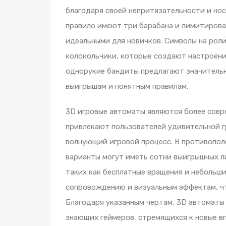
благодаря своей непритязательности и нос
правило имеют три барабана и лимитирован
идеальными для новичков. Символы на роли
колокольчики, которые создают настроени
однорукие бандиты предлагают значительн
выигрышам и понятным правилам.
3D игровые автоматы являются более совр
привлекают пользователей удивительной 
волнующий игровой процесс. В противопол
варианты могут иметь сотни выигрышных 
таких как бесплатные вращения и небольши
сопровождению и визуальным эффектам, чт
Благодаря указанным чертам, 3D автоматы
знающих геймеров, стремящихся к новые вп