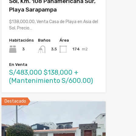
Sol, Km. 108 Panamericana Sur,
Playa Sarapampa
$138,000.00, Venta Casa de Playa en Asia del
Sol. Precio…
Habitacións
Baños
Área
3
174
m2
3.5
En Venta
S/483,000 $138,000 +
(Mantenimiento S/600.00)
Destacado