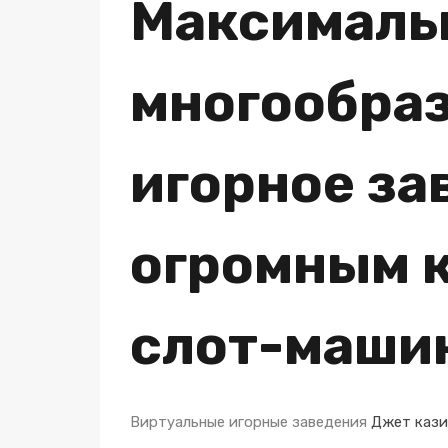
Максималь
многообраз
игорное за
огромным 
слот-маши
Виртуальные игорные заведения
Джет кази