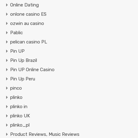
Online Dating
onlone casino ES
ozwin au casino
Pablic
pelican casino PL
Pin UP
Pin Up Brazil
Pin UP Online Casino
Pin Up Peru
pinco
plinko
plinko in
plinko UK
plinko_pl
Product Reviews, Music Reviews