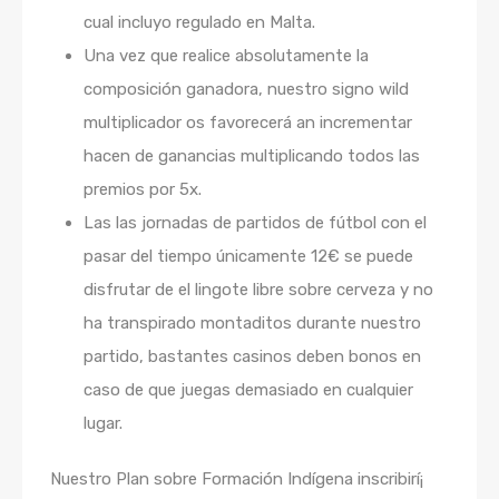
cual incluyo regulado en Malta.
Una vez que realice absolutamente la
composición ganadora, nuestro signo wild
multiplicador os favorecerá an incrementar
hacen de ganancias multiplicando todos las
premios por 5x.
Las las jornadas de partidos de fútbol con el
pasar del tiempo únicamente 12€ se puede
disfrutar de el lingote libre sobre cerveza y no
ha transpirado montaditos durante nuestro
partido, bastantes casinos deben bonos en
caso de que juegas demasiado en cualquier
lugar.
Nuestro Plan sobre Formación Indígena inscribirí¡