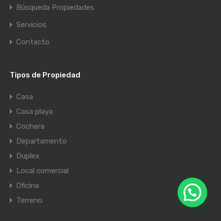
Búsqueda Propiedades
Servicios
Contacto
Tipos de Propiedad
Casa
Casa playa
Cochera
Departamento
Duplex
Local comercial
Oficina
Terreno