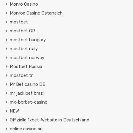
Monro Casino
Monroe Casino Österreich
mostbet
mostbet GR
mostbet hungary
mostbet italy
mostbet norway
Mostbet Russia
mostbet tr
Mr Bet casino DE
mr jack bet brazil
mx-bbrbet-casino
NEW
Offizielle 1xbet-Website in Deutschland
online casino au