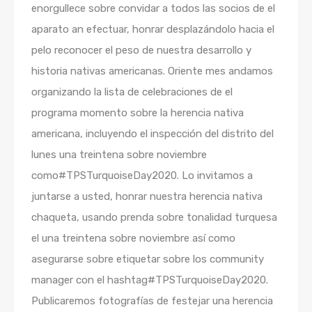
enorgullece sobre convidar a todos las socios de el
aparato an efectuar, honrar desplazándolo hacia el
pelo reconocer el peso de nuestra desarrollo y
historia nativas americanas. Oriente mes andamos
organizando la lista de celebraciones de el
programa momento sobre la herencia nativa
americana, incluyendo el inspección del distrito del
lunes una treintena sobre noviembre
como#TPSTurquoiseDay2020. Lo invitamos a
juntarse a usted, honrar nuestra herencia nativa
chaqueta, usando prenda sobre tonalidad turquesa
el una treintena sobre noviembre así­ como
asegurarse sobre etiquetar sobre los community
manager con el hashtag#TPSTurquoiseDay2020.
Publicaremos fotografías de festejar una herencia