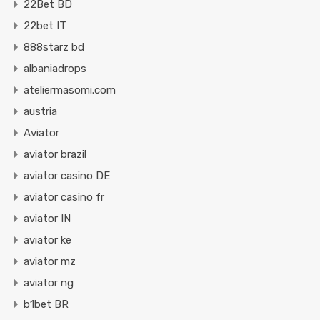
22Bet BD
22bet IT
888starz bd
albaniadrops
ateliermasomi.com
austria
Aviator
aviator brazil
aviator casino DE
aviator casino fr
aviator IN
aviator ke
aviator mz
aviator ng
b1bet BR