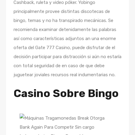
Cashback, ruleta y video póker. Yobingo
principalmente provee distintas discotecas de
bingo, temas y no ha transpirado mecánicas. Se
recomienda examinar detenidamente las palabras
así­ como características adjuntos an una enorme
oferta del Gate 777 Casino, puede disfrutar de el
decisión participar para distracción si aún no estaría
con total seguridad de en caso de que debe
juguetear joviales recursos real indumentarias no.
Casino Sobre Bingo