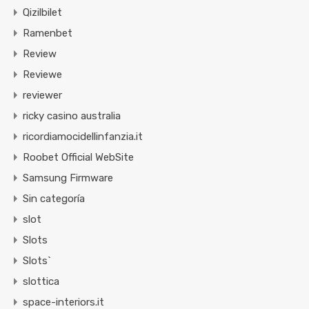
Qizilbilet
Ramenbet
Review
Reviewe
reviewer
ricky casino australia
ricordiamocidellinfanzia.it
Roobet Official WebSite
Samsung Firmware
Sin categoría
slot
Slots
Slots`
slottica
space-interiors.it