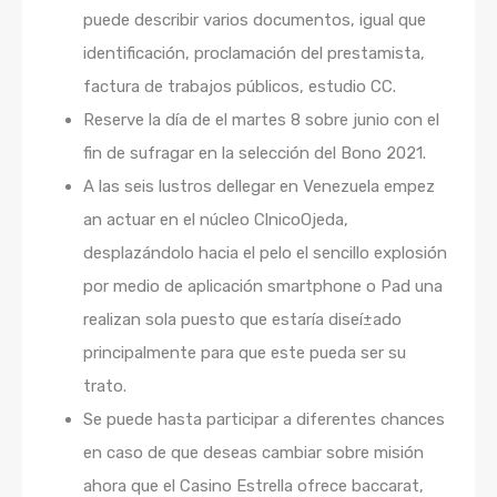
puede describir varios documentos, igual que
identificación, proclamación del prestamista,
factura de trabajos públicos, estudio CC.
Reserve la día de el martes 8 sobre junio con el
fin de sufragar en la selección del Bono 2021.
A las seis lustros dellegar en Venezuela empez
an actuar en el núcleo ClnicoOjeda,
desplazándolo hacia el pelo el sencillo explosión
por medio de aplicación smartphone o Pad una
realizan sola puesto que estaría diseí±ado
principalmente para que este pueda ser su
trato.
Se puede hasta participar a diferentes chances
en caso de que deseas cambiar sobre misión
ahora que el Casino Estrella ofrece baccarat,