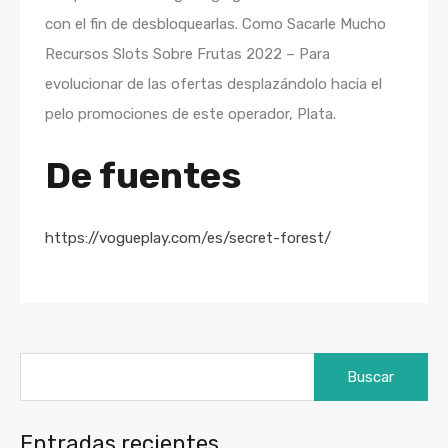
con el fin de desbloquearlas. Como Sacarle Mucho
Recursos Slots Sobre Frutas 2022 – Para
evolucionar de las ofertas desplazándolo hacia el
pelo promociones de este operador, Plata.
De fuentes
https://vogueplay.com/es/secret-forest/
Buscar:
Entradas recientes