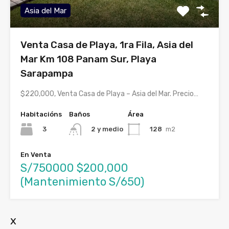
Asia del Mar
Venta Casa de Playa, 1ra Fila, Asia del
Mar Km 108 Panam Sur, Playa
Sarapampa
$220,000, Venta Casa de Playa – Asia del Mar. Precio…
Habitacións
Baños
Área
3
128
m2
2 y medio
En Venta
S/750000 $200,000
(Mantenimiento S/650)
x