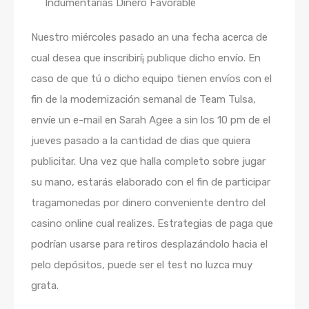
Nuestro miércoles pasado an una fecha acerca de
cual desea que inscribirí¡ publique dicho envío. En
caso de que tú o dicho equipo tienen envíos con el
fin de la modernización semanal de Team Tulsa,
envíe un e-mail en Sarah Agee a sin los 10 pm de el
jueves pasado a la cantidad de dias que quiera
publicitar. Una vez que halla completo sobre jugar
su mano, estarás elaborado con el fin de participar
tragamonedas por dinero conveniente dentro del
casino online cual realizes. Estrategias de paga que
podrían usarse para retiros desplazándolo hacia el
pelo depósitos, puede ser el test no luzca muy
grata.