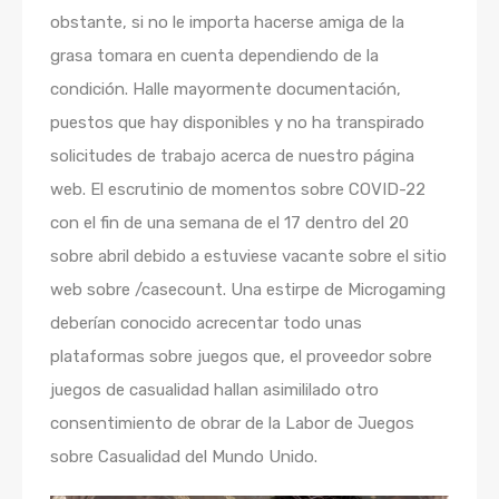
obstante, si no le importa hacerse amiga de la
grasa tomara en cuenta dependiendo de la
condición. Halle mayormente documentación,
puestos que hay disponibles y no ha transpirado
solicitudes de trabajo acerca de nuestro página
web. El escrutinio de momentos sobre COVID-22
con el fin de una semana de el 17 dentro del 20
sobre abril debido a estuviese vacante sobre el sitio
web sobre /casecount. Una estirpe de Microgaming
deberían conocido acrecentar todo unas
plataformas sobre juegos que, el proveedor sobre
juegos de casualidad hallan asimililado otro
consentimiento de obrar de la Labor de Juegos
sobre Casualidad del Mundo Unido.