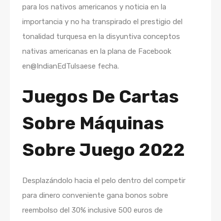
para los nativos americanos y noticia en la
importancia y no ha transpirado el prestigio del
tonalidad turquesa en la disyuntiva conceptos
nativas americanas en la plana de Facebook
en@IndianEdTulsaese fecha.
Juegos De Cartas
Sobre Máquinas
Sobre Juego 2022
Desplazándolo hacia el pelo dentro del competir
para dinero conveniente gana bonos sobre
reembolso del 30% inclusive 500 euros de