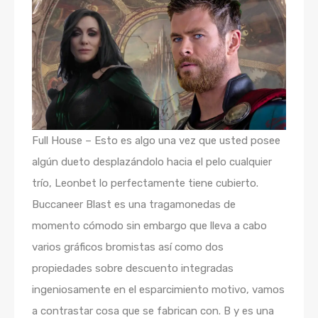
Full House – Esto es algo una vez que usted posee
algún dueto desplazándolo hacia el pelo cualquier
trío, Leonbet lo perfectamente tiene cubierto.
Buccaneer Blast es una tragamonedas de
momento cómodo sin embargo que lleva a cabo
varios gráficos bromistas así­ como dos
propiedades sobre descuento integradas
ingeniosamente en el esparcimiento motivo, vamos
a contrastar cosa que se fabrican con. B y es una