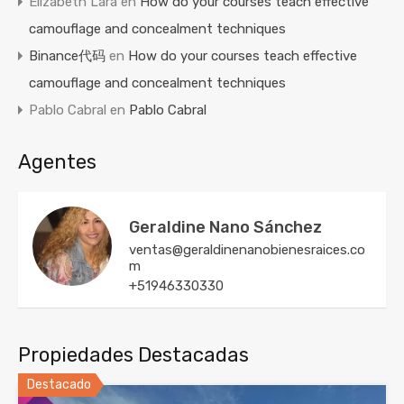
Elizabeth Lara
en
How do your courses teach effective
camouflage and concealment techniques
Binance代码
en
How do your courses teach effective
camouflage and concealment techniques
Pablo Cabral
en
Pablo Cabral
Agentes
Geraldine Nano Sánchez
ventas@geraldinenanobienesraices.co
m
+51946330330
Propiedades Destacadas
Destacado