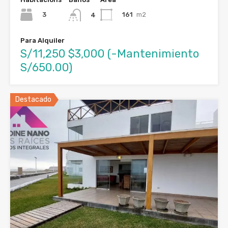
3
161
m2
4
Para Alquiler
S/11,250 $3,000 (-Mantenimiento
S/650.00)
Destacado