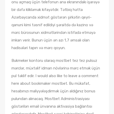
onu açmaq üçün telefonun ana ekranındakı işarəyə
bir dəfə klikləmək kifayətdir. Tətbiq hətta
Azərbaycanda xidmət göstərən şirkətin qeyri-
qanuni kimi təsnif edildiyi şəraitdə də kazino və
mərc bürosunun xidmətlərindən istifadə etməyə
imkan verir. Bunun üçün ən azı 1,7 əmsalı olan
hadisələri tapın və mərc qoyun.
Bukmeker kontoru olaraq mostbet tez tez pulsuz
mərclər, müxtəlif idman növlərinə mərc etmək üçün
pul təklif edir. I would also like to leave a comment
here about bookmaker mostbet. Bu mükafat,
hesabınızı maliyyələşdirmək üçün aldığınız bonus
pulundan alınacaq. Mostbet Administrasiyası
göstərilən email ünvanına aktivasiya bağlantısı