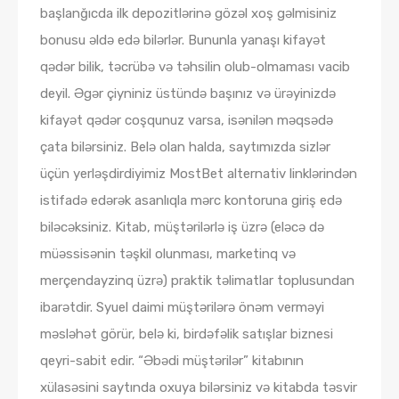
başlanğıcda ilk depozitlərinə gözəl xoş gəlmisiniz
bonusu əldə edə bilərlər. Bununla yanaşı kifayət
qədər bilik, təcrübə və təhsilin olub-olmaması vacib
deyil. Əgər çiyniniz üstündə başınız və ürəyinizdə
kifayət qədər coşqunuz varsa, isənilən məqsədə
çata bilərsiniz. Belə olan halda, saytımızda sizlər
üçün yerləşdirdiyimiz MostBet alternativ linklərindən
istifadə edərək asanlıqla mərc kontoruna giriş edə
biləcəksiniz. Kitab, müştərilərlə iş üzrə (eləcə də
müəssisənin təşkil olunması, marketinq və
merçendayzinq üzrə) praktik təlimatlar toplusundan
ibarətdir. Syuel daimi müştərilərə önəm verməyi
məsləhət görür, belə ki, birdəfəlik satışlar biznesi
qeyri-sabit edir. “Əbədi müştərilər” kitabının
xülasəsini saytında oxuya bilərsiniz və kitabda təsvir