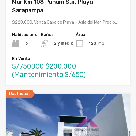
Mar Km 108 Panam Sur, Playa
Sarapampa
$220,000, Venta Casa de Playa – Asia del Mar. Precio…
Habitacións
Baños
Área
3
128
m2
2 y medio
En Venta
S/750000 $200,000
(Mantenimiento S/650)
Destacado