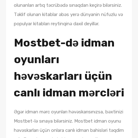
olunanları artıq təcrübədə sınaqdan keçirə bilərsiniz.
Təklif olunan kitablar əbəs yerə dünyanin nüfuzlu və
populyar kitabları reytinqinə daxil deyillər.
Mostbet-də idman
oyunları
həvəskarları üçün
canlı idman mərcləri
Əgər idman mərc oyunları həvəskarısınızsa, bəxtinizi
Mostbet-lə sınaya bilərsiniz. Mostbet idman oyunu
həvəskarları üçün onlara canlı idman bahisləri təqdim