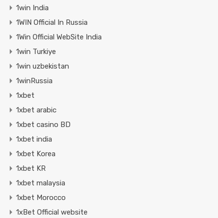
1win India
1WIN Official In Russia
1Win Official WebSite India
1win Turkiye
1win uzbekistan
1winRussia
1xbet
1xbet arabic
1xbet casino BD
1xbet india
1xbet Korea
1xbet KR
1xbet malaysia
1xbet Morocco
1xBet Official website