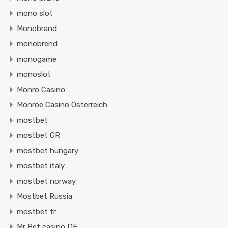
mono slot
Monobrand
monobrend
monogame
monoslot
Monro Casino
Monroe Casino Österreich
mostbet
mostbet GR
mostbet hungary
mostbet italy
mostbet norway
Mostbet Russia
mostbet tr
Mr Bet casino DE