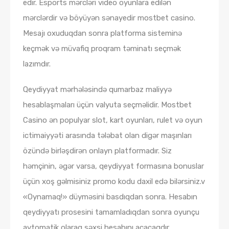
edir. Esports mərcləri video oyunlara edilən
mərclərdir və böyüyən sənayedir mostbet casino.
Mesajı oxuduqdan sonra platforma sisteminə
keçmək və müvafiq proqram təminatı seçmək
lazımdır.
Qeydiyyat mərhələsində qumarbaz maliyyə
hesablaşmaları üçün valyuta seçməlidir. Mostbet
Casino ən populyar slot, kart oyunları, rulet və oyun
ictimaiyyəti arasında tələbat olan digər maşınları
özündə birləşdirən onlayn platformadır. Siz
həmçinin, əgər varsa, qeydiyyat formasına bonuslar
üçün xoş gəlmisiniz promo kodu daxil edə bilərsiniz.v
«Oynamaq!» düyməsini basdıqdan sonra. Hesabın
qeydiyyatı prosesini tamamladıqdan sonra oyunçu
avtomatik olaraq şəxsi hesabını açacaqdır.