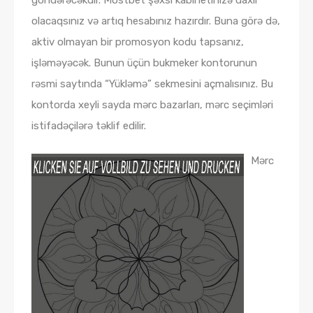
göndərəcəkdir. Mostbet şəxsi kabinetinizə daxil
olacaqsınız və artıq hesabınız hazırdır. Buna görə də,
aktiv olmayan bir promosyon kodu tapsanız,
işləməyəcək. Bunun üçün bukmeker kontorunun
rəsmi saytında “Yükləmə” sekmesini açmalısınız. Bu
kontorda xeyli sayda mərc bazarları, mərc seçimləri
istifadəçilərə təklif edilir.
Mərc