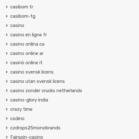
casibom tr
casibom-tg
casino
casino en ligne fr
casino onlina ca
casino online ar
casinò online it
casino svensk licens
casino utan svensk licens
casino zonder crucks netherlands
casino-glory india
crazy time
csdino
czdrops25monobrands
Fairspin-casino