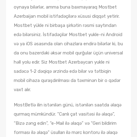
oynaya bilərlər, amma buna baxmayaraq Mostbet
Azerbaijan mobil istifadəçilərə xüsusi diqqət yetirir.
Mostbet yükle ni birbaşa şirkətin rəsmi saytından
edə bilərsiniz. İstifadəçilər Mostbet yukle-ni Android
və ya iOS əsasında olan cihazlara endirə bilərlər ki, bu
da onu bazerdəki əksər mobil qurğular üçün universal
həll yolu edir. Siz Mostbet Azerbaycan yukle ni
sadəcə 1-2 dəqiqə ərzində edə bilər və tətbiqin
mobil cihaza quraşdırılması da təxminən bir o qədər
vaxt alır.
MostBetlə ilin istənilən günü, istənilən saatda əlaqə
qurmaq mümkündür. “Canlı çat vasitəsi ilə əlaqə”,
“Bizə zəng edin”, “e-Mail ilə əlaqə” və “Geri bildirim
forması ilə əlaqə” üsulları ilə mərc kontoru ilə əlaqə