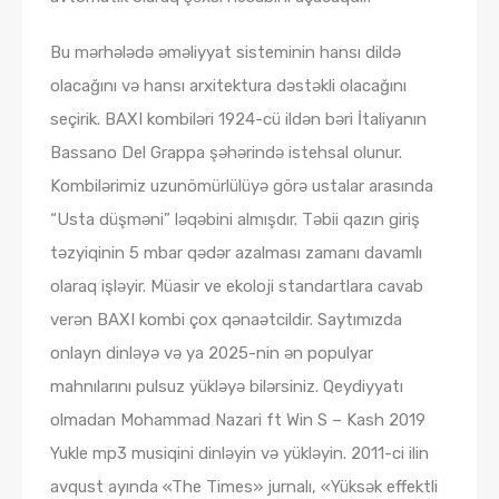
Bu mərhələdə əməliyyat sisteminin hansı dildə
olacağını və hansı arxitektura dəstəkli olacağını
seçirik. BAXI kombiləri 1924-cü ildən bəri İtaliyanın
Bassano Del Grappa şəhərində istehsal olunur.
Kombilərimiz uzunömürlülüyə görə ustalar arasında
“Usta düşməni” ləqəbini almışdır. Təbii qazın giriş
təzyiqinin 5 mbar qədər azalması zamanı davamlı
olaraq işləyir. Müasir ve ekoloji standartlara cavab
verən BAXI kombi çox qənaətcildir. Saytımızda
onlayn dinləyə və ya 2025-nin ən populyar
mahnılarını pulsuz yükləyə bilərsiniz. Qeydiyyatı
olmadan Mohammad Nazari ft Win S – Kash 2019
Yukle mp3 musiqini dinləyin və yükləyin. 2011-ci ilin
avqust ayında «The Times» jurnalı, «Yüksək effektli