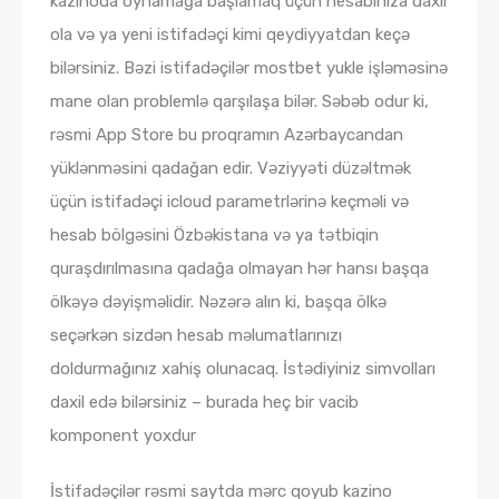
kazinoda oynamağa başlamaq üçün hesabınıza daxil
ola və ya yeni istifadəçi kimi qeydiyyatdan keçə
bilərsiniz. Bəzi istifadəçilər mostbet yukle işləməsinə
mane olan problemlə qarşılaşa bilər. Səbəb odur ki,
rəsmi App Store bu proqramın Azərbaycandan
yüklənməsini qadağan edir. Vəziyyəti düzəltmək
üçün istifadəçi icloud parametrlərinə keçməli və
hesab bölgəsini Özbəkistana və ya tətbiqin
quraşdırılmasına qadağa olmayan hər hansı başqa
ölkəyə dəyişməlidir. Nəzərə alın ki, başqa ölkə
seçərkən sizdən hesab məlumatlarınızı
doldurmağınız xahiş olunacaq. İstədiyiniz simvolları
daxil edə bilərsiniz – burada heç bir vacib
komponent yoxdur
İstifadəçilər rəsmi saytda mərc qoyub kazino