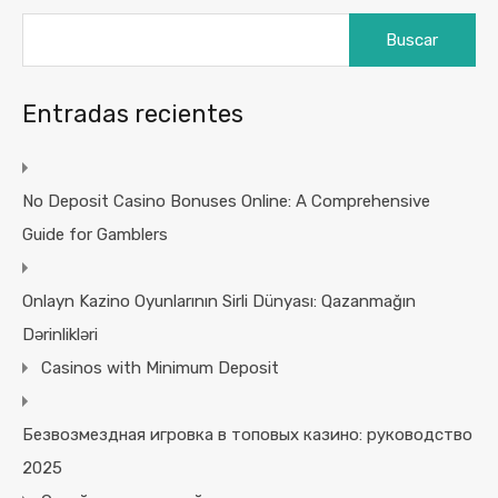
Buscar:
Entradas recientes
No Deposit Casino Bonuses Online: A Comprehensive
Guide for Gamblers
Onlayn Kazino Oyunlarının Sirli Dünyası: Qazanmağın
Dərinlikləri
Casinos with Minimum Deposit
Безвозмездная игровка в топовых казино: руководство
2025