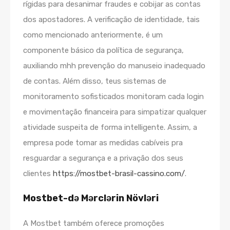
rígidas para desanimar fraudes e cobijar as contas
dos apostadores. A verificação de identidade, tais
como mencionado anteriormente, é um
componente básico da política de segurança,
auxiliando mhh prevenção do manuseio inadequado
de contas. Além disso, teus sistemas de
monitoramento sofisticados monitoram cada login
e movimentação financeira para simpatizar qualquer
atividade suspeita de forma intelligente. Assim, a
empresa pode tomar as medidas cabíveis pra
resguardar a segurança e a privação dos seus
clientes
https://mostbet-brasil-cassino.com/
.
Mostbet-də Mərclərin Növləri
A Mostbet também oferece promoções