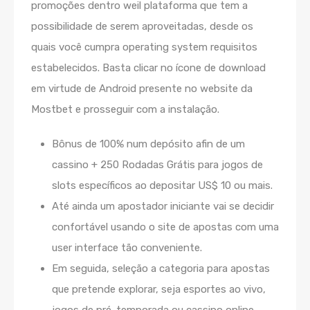
promoções dentro weil plataforma que tem a
possibilidade de serem aproveitadas, desde os
quais você cumpra operating system requisitos
estabelecidos. Basta clicar no ícone de download
em virtude de Android presente no website da
Mostbet e prosseguir com a instalação.
Bônus de 100% num depósito afin de um
cassino + 250 Rodadas Grátis para jogos de
slots específicos ao depositar US$ 10 ou mais.
Até ainda um apostador iniciante vai se decidir
confortável usando o site de apostas com uma
user interface tão conveniente.
Em seguida, seleção a categoria para apostas
que pretende explorar, seja esportes ao vivo,