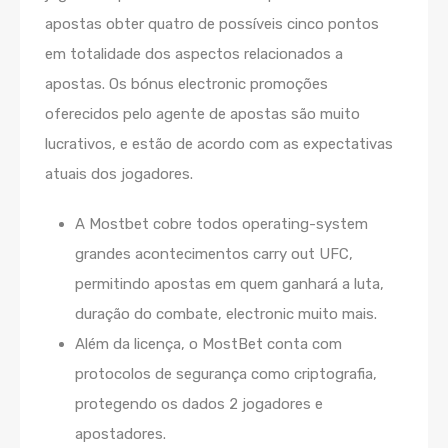
apostas obter quatro de possíveis cinco pontos
em totalidade dos aspectos relacionados a
apostas. Os bónus electronic promoções
oferecidos pelo agente de apostas são muito
lucrativos, e estão de acordo com as expectativas
atuais dos jogadores.
A Mostbet cobre todos operating-system
grandes acontecimentos carry out UFC,
permitindo apostas em quem ganhará a luta,
duração do combate, electronic muito mais.
Além da licença, o MostBet conta com
protocolos de segurança como criptografia,
protegendo os dados 2 jogadores e
apostadores.