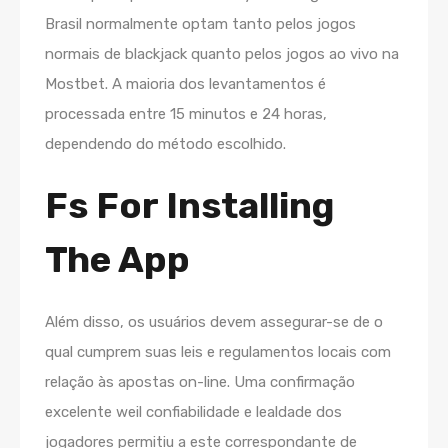
Brasil normalmente optam tanto pelos jogos
normais de blackjack quanto pelos jogos ao vivo na
Mostbet. A maioria dos levantamentos é
processada entre 15 minutos e 24 horas,
dependendo do método escolhido.
Fs For Installing
The App
Além disso, os usuários devem assegurar-se de o
qual cumprem suas leis e regulamentos locais com
relação às apostas on-line. Uma confirmação
excelente weil confiabilidade e lealdade dos
jogadores permitiu a este correspondante de