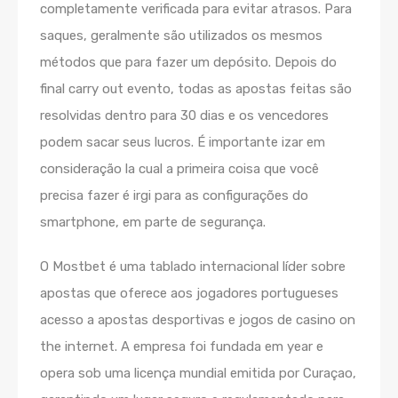
completamente verificada para evitar atrasos. Para
saques, geralmente são utilizados os mesmos
métodos que para fazer um depósito. Depois do
final carry out evento, todas as apostas feitas são
resolvidas dentro para 30 dias e os vencedores
podem sacar seus lucros. É importante izar em
consideração la cual a primeira coisa que você
precisa fazer é irgi para as configurações do
smartphone, em parte de segurança.
O Mostbet é uma tablado internacional líder sobre
apostas que oferece aos jogadores portugueses
acesso a apostas desportivas e jogos de casino on
the internet. A empresa foi fundada em year e
opera sob uma licença mundial emitida por Curaçao,