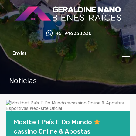
+51 946 330 330
Enviar
Noticias
Mostbet País E Do Mundo
cassino Online & Apostas