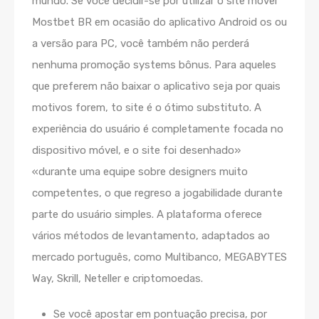
mundo. Se você decidir-se por utilizar o site móvel
Mostbet BR em ocasião do aplicativo Android os ou
a versão para PC, você também não perderá
nenhuma promoção systems bônus. Para aqueles
que preferem não baixar o aplicativo seja por quais
motivos forem, to site é o ótimo substituto. A
experiência do usuário é completamente focada no
dispositivo móvel, e o site foi desenhado»
«durante uma equipe sobre designers muito
competentes, o que regreso a jogabilidade durante
parte do usuário simples. A plataforma oferece
vários métodos de levantamento, adaptados ao
mercado português, como Multibanco, MEGABYTES
Way, Skrill, Neteller e criptomoedas.
Se você apostar em pontuação precisa, por