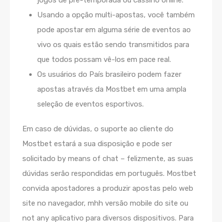
jogos de pré-temporada ou cassino online.
Usando a opção multi-apostas, você também
pode apostar em alguma série de eventos ao
vivo os quais estão sendo transmitidos para
que todos possam vê-los em pace real.
Os usuários do País brasileiro podem fazer
apostas através da Mostbet em uma ampla
seleção de eventos esportivos.
Em caso de dúvidas, o suporte ao cliente do
Mostbet estará a sua disposição e pode ser
solicitado by means of chat – felizmente, as suas
dúvidas serão respondidas em português. Mostbet
convida apostadores a produzir apostas pelo web
site no navegador, mhh versão mobile do site ou
not any aplicativo para diversos dispositivos. Para