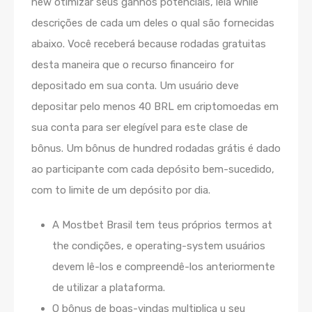
new otimizar seus ganhos potenciais, leia while
descrições de cada um deles o qual são fornecidas
abaixo. Você receberá because rodadas gratuitas
desta maneira que o recurso financeiro for
depositado em sua conta. Um usuário deve
depositar pelo menos 40 BRL em criptomoedas em
sua conta para ser elegível para este clase de
bônus. Um bônus de hundred rodadas grátis é dado
ao participante com cada depósito bem-sucedido,
com to limite de um depósito por dia.
A Mostbet Brasil tem teus próprios termos at
the condições, e operating-system usuários
devem lê-los e compreendê-los anteriormente
de utilizar a plataforma.
O bônus de boas-vindas multiplica u seu