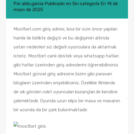
Por
aldo.garcia
Publicado en
Sin categoría
En
14 de
mayo de 2025
Mostbet.com giriş adresi, kısa bir süre önce yapılan
hamle ile birlikte değişti ve bu değişimin altında
yatan nedenleri siz değerli oyunculara da aktarmak
isteriz. Mostbet canlı destek veya whatsapp hatları
gibi hatlar üzerinden giriş adreslerini öğrenebilirsiniz.
Mostbet güncel giriş adresine bizim gibi paravan
blogların üzerinden erişebilirsiniz. Özellikle filmlerde
de sık görülen rulet oyuncuları kazançları ile kendine
çekmektedir. Oyunda uzun elips bir masa ve masanın
bir ucunda da bir çark bulunmaktadır.