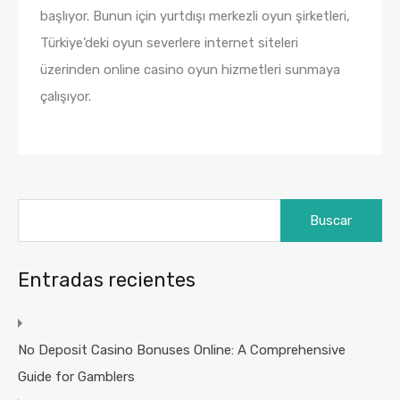
başlıyor. Bunun için yurtdışı merkezli oyun şirketleri,
Türkiye’deki oyun severlere internet siteleri
üzerinden online casino oyun hizmetleri sunmaya
çalışıyor.
Buscar:
Entradas recientes
No Deposit Casino Bonuses Online: A Comprehensive
Guide for Gamblers