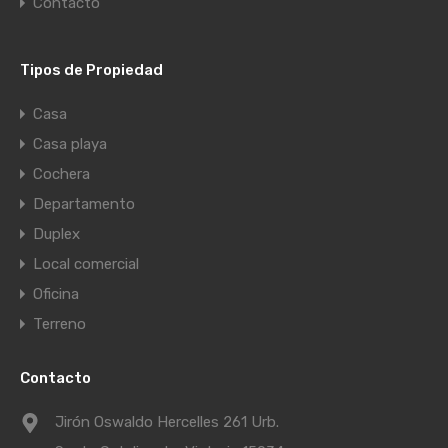
Contacto
Tipos de Propiedad
Casa
Casa playa
Cochera
Departamento
Duplex
Local comercial
Oficina
Terreno
Contacto
Jirón Oswaldo Hercelles 261 Urb.