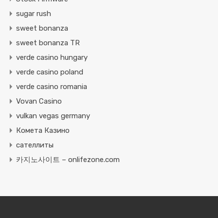
sugar rush
sweet bonanza
sweet bonanza TR
verde casino hungary
verde casino poland
verde casino romania
Vovan Casino
vulkan vegas germany
Комета Казино
сателлиты
카지노사이트 – onlifezone.com