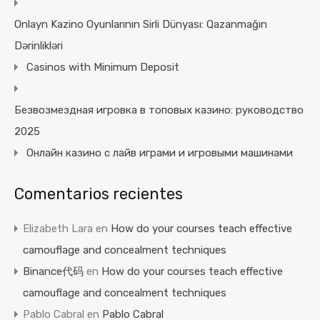
Onlayn Kazino Oyunlarının Sirli Dünyası: Qazanmağın
Dərinlikləri
Casinos with Minimum Deposit
Безвозмездная игровка в топовых казино: руководство
2025
Онлайн казино с лайв играми и игровыми машинами
Comentarios recientes
Elizabeth Lara
en
How do your courses teach effective
camouflage and concealment techniques
Binance代码
en
How do your courses teach effective
camouflage and concealment techniques
Pablo Cabral
en
Pablo Cabral