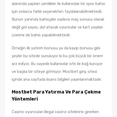
alanında yapılan yenilikler ile kullanıcılar bir spor bahsi
için onlarca farklı seçenekten faydalanabilmektedir.
Bunun yanında bahisçiler sadece maç sonucu olarak
değil gol sayısı, dol atacak oyuncular ve kart sayıları
üzerine de bahis yapabilmektedir.
Örneğin ilk yatırım bonusu ya da kayıp bonusu gibi
şeyler bu sitede sunuluyor ki bu çok büyük bir önem
arz ediyor. Bu sayede kullanıcılar site ile bağ kuruyor
ve başka bir siteye gitmiyor. Mostbet giriş sitesi
içinde ana sayfada lisans bilgileri yayınlanmaktadır.
Mostbet Para Yatırma Ve Para Çekme
Yöntemleri
Casino oyuncuları illegal casino sitelerine girerken