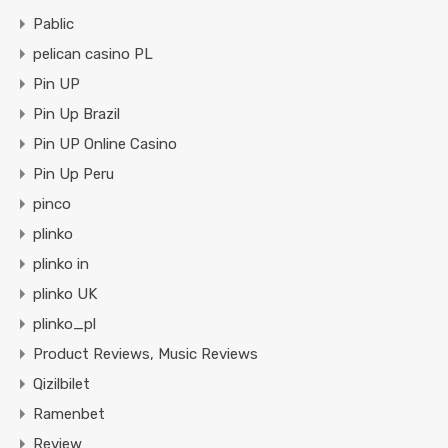
Pablic
pelican casino PL
Pin UP
Pin Up Brazil
Pin UP Online Casino
Pin Up Peru
pinco
plinko
plinko in
plinko UK
plinko_pl
Product Reviews, Music Reviews
Qizilbilet
Ramenbet
Review