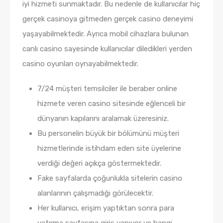
iyi hizmeti sunmaktadır. Bu nedenle de kullanıcılar hiç
gerçek casinoya gitmeden gerçek casino deneyimi
yaşayabilmektedir. Ayrıca mobil cihazlara bulunan
canlı casino sayesinde kullanıcılar diledikleri yerden
casino oyunları oynayabilmektedir.
7/24 müşteri temsilciler ile beraber online
hizmete veren casino sitesinde eğlenceli bir
dünyanın kapılarını aralamak üzeresiniz.
Bu personelin büyük bir bölümünü müşteri
hizmetlerinde istihdam eden site üyelerine
verdiği değeri açıkça göstermektedir.
Fake sayfalarda çoğunlukla sitelerin casino
alanlarının çalışmadığı görülecektir.
Her kullanıcı, erişim yaptıktan sonra para