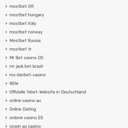
mostbet GR
mostbet hungary
mostbet italy
mostbet norway
Mostbet Russia
mostbet tr
Mr Bet casino DE
mr jack bet brazil
mx-bbrbet-casino
NEW
Offizielle 1xbet-Website in Deutschland
online casino au
Online Dating
onlone casino ES
ozwin au casino