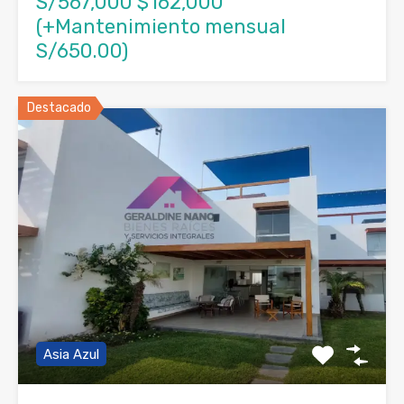
S/567,000 $162,000
(+Mantenimiento mensual
S/650.00)
Destacado
Asia Azul