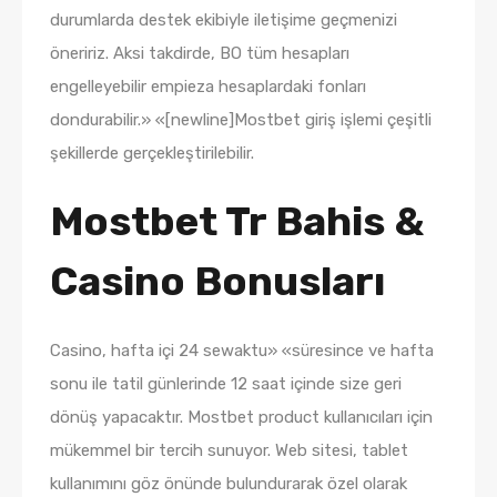
durumlarda destek ekibiyle iletişime geçmenizi
öneririz. Aksi takdirde, BO tüm hesapları
engelleyebilir empieza hesaplardaki fonları
dondurabilir.» «[newline]Mostbet giriş işlemi çeşitli
şekillerde gerçekleştirilebilir.
Mostbet Tr Bahis &
Casino Bonusları
Casino, hafta içi 24 sewaktu» «süresince ve hafta
sonu ile tatil günlerinde 12 saat içinde size geri
dönüş yapacaktır. Mostbet product kullanıcıları için
mükemmel bir tercih sunuyor. Web sitesi, tablet
kullanımını göz önünde bulundurarak özel olarak