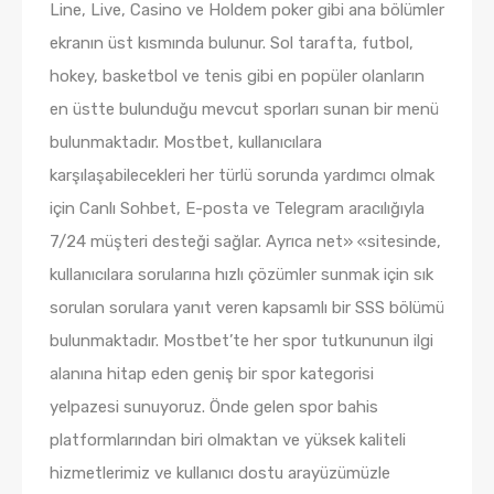
Line, Live, Casino ve Holdem poker gibi ana bölümler
ekranın üst kısmında bulunur. Sol tarafta, futbol,
hokey, basketbol ve tenis gibi en popüler olanların
en üstte bulunduğu mevcut sporları sunan bir menü
bulunmaktadır. Mostbet, kullanıcılara
karşılaşabilecekleri her türlü sorunda yardımcı olmak
için Canlı Sohbet, E-posta ve Telegram aracılığıyla
7/24 müşteri desteği sağlar. Ayrıca net» «sitesinde,
kullanıcılara sorularına hızlı çözümler sunmak için sık
sorulan sorulara yanıt veren kapsamlı bir SSS bölümü
bulunmaktadır. Mostbet’te her spor tutkununun ilgi
alanına hitap eden geniş bir spor kategorisi
yelpazesi sunuyoruz. Önde gelen spor bahis
platformlarından biri olmaktan ve yüksek kaliteli
hizmetlerimiz ve kullanıcı dostu arayüzümüzle