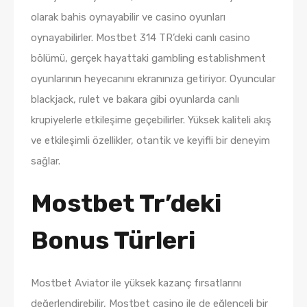
olarak bahis oynayabilir ve casino oyunları
oynayabilirler. Mostbet 314 TR’deki canlı casino
bölümü, gerçek hayattaki gambling establishment
oyunlarının heyecanını ekranınıza getiriyor. Oyuncular
blackjack, rulet ve bakara gibi oyunlarda canlı
krupiyelerle etkileşime geçebilirler. Yüksek kaliteli akış
ve etkileşimli özellikler, otantik ve keyifli bir deneyim
sağlar.
Mostbet Tr’deki
Bonus Türleri
Mostbet Aviator ile yüksek kazanç fırsatlarını
değerlendirebilir, Mostbet casino ile de eğlenceli bir