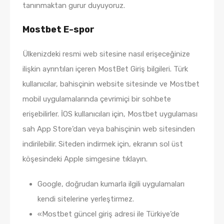
tanınmaktan gurur duyuyoruz.
Mostbet E-spor
Ülkenizdeki resmi web sitesine nasıl erişeceğinize
ilişkin ayrıntıları içeren MostBet Giriş bilgileri. Türk
kullanıcılar, bahisçinin website sitesinde ve Mostbet
mobil uygulamalarında çevrimiçi bir sohbete
erişebilirler. İOS kullanıcıları için, Mostbet uygulaması
sah App Store’dan veya bahisçinin web sitesinden
indirilebilir. Siteden indirmek için, ekranın sol üst
köşesindeki Apple simgesine tıklayın.
Google, doğrudan kumarla ilgili uygulamaları
kendi sitelerine yerleştirmez.
«Mostbet güncel giriş adresi ile Türkiye’de