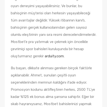
oyun deneyimi yaşayabilirsiniz. Ve bunlar, bu
bahisçinin müşterisi olan herkesin yaşayabileceği
tüm avantajlar değildir. Yüksek itibarının kanıtı,
bahisçinin gerçek kullanıcılarından gelen sayısız
olumlu eleştirinin yanı sıra resmi derecelendirmelerdir.
Mostbet’e pra yatırmak ve çekmek için öncelikle
çevrimiçi spor bahisleri kuruluşunda bir hesap
oluşturmanız gerekir
arduity.com
.
Bu başarı, dikkate alınması gereken birçok faktörle
açıklanabilir. Ahmet, sunulan çeşitli oyun
seçeneklerinden memnun kaldığını ifade ediyor.
Promosyon kodunu aktifleştiren herkes, 2500 TL’ye
kadar %125 ek bonus alma şansına sahiptir. Eğer bir
skab hayranıysanız, Mostbet bahislerinizi yapmak