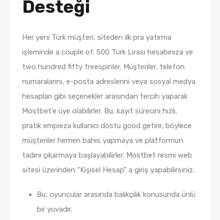
Desteği
Her yeni Türk müşteri, siteden ilk pra yatırma
işleminde a couple of. 500 Türk Lirası hesabınıza ve
two hundred fifty freespinler. Müşteriler, telefon
numaralarını, e-posta adreslerini veya sosyal medya
hesapları gibi seçenekler arasından tercih yaparak
Mostbet’e üye olabilirler. Bu, kayıt sürecini hızlı,
pratik empieza kullanıcı dostu good getirir, böylece
müşteriler hemen bahis yapmaya ve platformun
tadını çıkarmaya başlayabilirler. Mostbet resmi web
sitesi üzerinden “Kişisel Hesap” a giriş yapabilirsiniz.
Bu, oyuncular arasında balıkçılık konusunda ünlü
bir yuvadır.