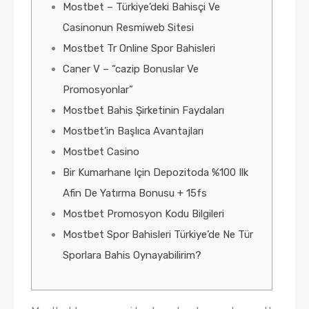
Mostbet – Türkiye’deki Bahisçi Ve
Casinonun Resmiweb Sitesi
Mostbet Tr Online Spor Bahisleri
Caner V – “cazip Bonuslar Ve
Promosyonlar”
Mostbet Bahis Şirketinin Faydaları
Mostbet’in Başlıca Avantajları
Mostbet Casino
Bir Kumarhane Için Depozitoda %100 Ilk
Afin De Yatırma Bonusu + 15fs
Mostbet Promosyon Kodu Bilgileri
Mostbet Spor Bahisleri Türkiye’de Ne Tür
Sporlara Bahis Oynayabilirim?