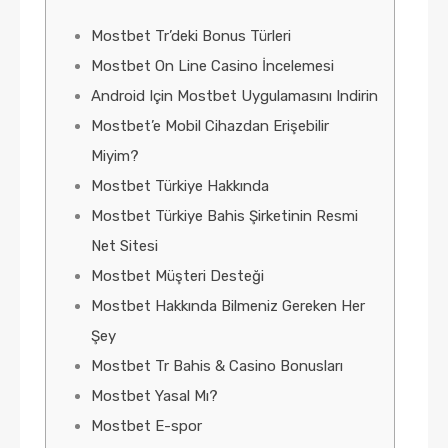
Mostbet Tr’deki Bonus Türleri
Mostbet On Line Casino İncelemesi
Android Için Mostbet Uygulamasını Indirin
Mostbet’e Mobil Cihazdan Erişebilir
Miyim?
Mostbet Türkiye Hakkında
Mostbet Türkiye Bahis Şirketinin Resmi
Net Sitesi
Mostbet Müşteri Desteği
Mostbet Hakkında Bilmeniz Gereken Her
Şey
Mostbet Tr Bahis & Casino Bonusları
Mostbet Yasal Mı?
Mostbet E-spor