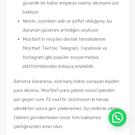
güvenilir bir bahis empieza casino deneyimi sizi
bekliyor.
Nesrin, oyunların adil ve şeffaf olduğunu, bu
durumun güvenini artırdığını söylüyor.
Mostbet’in müşteri destek temsilcilerine
Mostbet Twitter, Telegram, Facebook ve
Instagram gibi popüler sosyal medya
platformlarından kolayca erişilebilir.
Bahsiniz kazanırsa, size karşı bahis oynayan kişiden
para alırsınız. Mostbet para çekme süresi işlemleri
için geçen süre 72 saattir. Unutmayın ki hesap
silindikten sonra geri yüklenemez, bu nedenle silme
talebini göndermeden önce tüm bakiyenizi
çektiğinizden emin olun.