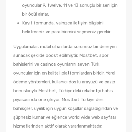
oyuncular 9, twelve, 11 ve 13 sonuçlu bir seri için
bir ödül alırlar.
Kayıt formunda, yalnızca iletişim bilgisini
belirtmeniz ve para birimini seçmeniz gerekir.
Uygulamalar, mobil cihazlarda sorunsuz bir deneyim
sunacak şekilde boost edilmiştir. Mostbet, spor
bahislerini ve casinos oyunlarını seven Türk
oyuncular için en kaliteli platformlardan biridir. Yerel
ödeme yöntemleri, kullanıcı dostu arayüzü ve cazip
bonuslarıyla Mostbet, Türkiye’deki rekabetçi bahis
piyasasında öne çıkıyor. Mostbet Türkiye den
bahisçiler, üyelik için uygun koşullar sağladığından ve
şüphesiz kumar ve eğlence world wide web sayfası
hizmetlerinden aktif olarak yararlanmaktadır.