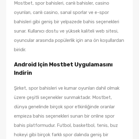
Mostbet, spor bahisleri, canlı bahisler, casino
oyunları, canlı casino, sanal sporlar ve e-spor
bahisleri gibi geniş bir yelpazede bahis seçenekleri
sunar. Kullanıcı dostu ve yüksek kaliteli web sitesi,
oyuncular arasında popülerlik için ana ön koşullardan
biridir.
Android Için Mostbet Uygulamasını
Indirin
Şirket, spor bahisleri ve kumar oyunları dahil olmak
üzere çeşitli seçenekler sunmaktadır. Mostbet,
dünya genelinde birçok spor etkinliğinde oranlar
empieza bahis seçenekleri sunan bir online spor
bahis platformudur. Futbol, basketbol, tenis, buz
hokeyi gibi birçok farklı spor dalında geniş bir