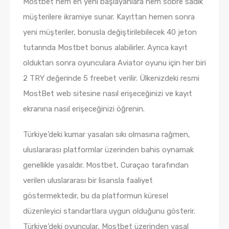
Mostbet hem en yeni başlayanlara hem sobre sadık
müşterilere ikramiye sunar. Kayıttan hemen sonra
yeni müşteriler, bonusla değiştirilebilecek 40 jeton
tutarında Mostbet bonus alabilirler. Ayrıca kayıt
olduktan sonra oyunculara Aviator oyunu için her biri
2 TRY değerinde 5 freebet verilir. Ülkenizdeki resmi
MostBet web sitesine nasıl erişeceğinizi ve kayıt
ekranına nasıl erişeceğinizi öğrenin.
Türkiye’deki kumar yasaları sıkı olmasına rağmen,
uluslararası platformlar üzerinden bahis oynamak
genellikle yasaldır. Mostbet, Curaçao tarafından
verilen uluslararası bir lisansla faaliyet
göstermektedir, bu da platformun küresel
düzenleyici standartlara uygun olduğunu gösterir.
Türkiye’deki oyuncular, Mostbet üzerinden yasal