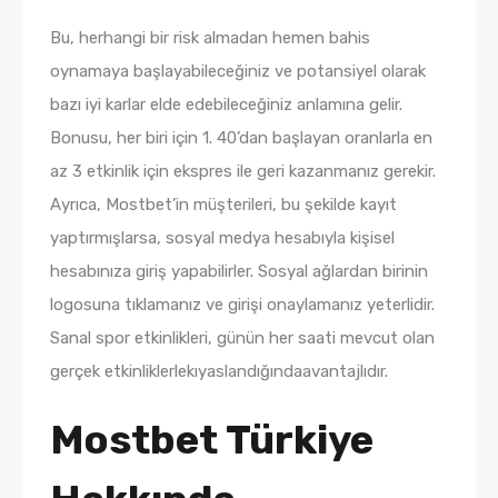
Bu, herhangi bir risk almadan hemen bahis
oynamaya başlayabileceğiniz ve potansiyel olarak
bazı iyi karlar elde edebileceğiniz anlamına gelir.
Bonusu, her biri için 1. 40’dan başlayan oranlarla en
az 3 etkinlik için ekspres ile geri kazanmanız gerekir.
Ayrıca, Mostbet’in müşterileri, bu şekilde kayıt
yaptırmışlarsa, sosyal medya hesabıyla kişisel
hesabınıza giriş yapabilirler. Sosyal ağlardan birinin
logosuna tıklamanız ve girişi onaylamanız yeterlidir.
Sanal spor etkinlikleri, günün her saati mevcut olan
gerçek etkinliklerlekıyaslandığındaavantajlıdır.
Mostbet Türkiye