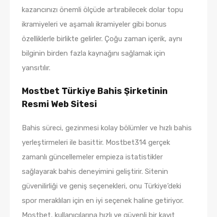
kazancınızı önemli ölçüde artırabilecek dolar topu
ikramiyeleri ve aşamalı ikramiyeler gibi bonus
özelliklerle birlikte gelirler. Çoğu zaman içerik, aynı
bilginin birden fazla kaynağını sağlamak için
yansıtılır.
Mostbet Türkiye Bahis Şirketinin
Resmi Web Sitesi
Bahis süreci, gezinmesi kolay bölümler ve hızlı bahis
yerleştirmeleri ile basittir. Mostbet314 gerçek
zamanlı güncellemeler empieza istatistikler
sağlayarak bahis deneyimini geliştirir. Sitenin
güvenilirliği ve geniş seçenekleri, onu Türkiye’deki
spor meraklıları için en iyi seçenek haline getiriyor.
Mostbet, kullanıcılarına hızlı ve güvenli bir kayıt