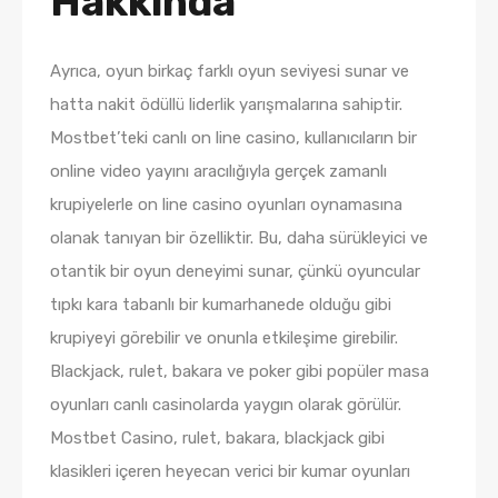
Hakkında
Ayrıca, oyun birkaç farklı oyun seviyesi sunar ve
hatta nakit ödüllü liderlik yarışmalarına sahiptir.
Mostbet’teki canlı on line casino, kullanıcıların bir
online video yayını aracılığıyla gerçek zamanlı
krupiyelerle on line casino oyunları oynamasına
olanak tanıyan bir özelliktir. Bu, daha sürükleyici ve
otantik bir oyun deneyimi sunar, çünkü oyuncular
tıpkı kara tabanlı bir kumarhanede olduğu gibi
krupiyeyi görebilir ve onunla etkileşime girebilir.
Blackjack, rulet, bakara ve poker gibi popüler masa
oyunları canlı casinolarda yaygın olarak görülür.
Mostbet Casino, rulet, bakara, blackjack gibi
klasikleri içeren heyecan verici bir kumar oyunları