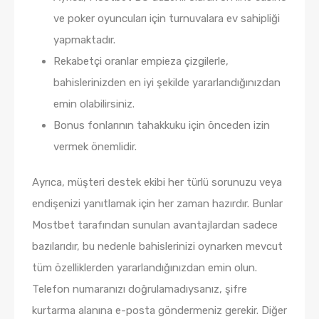
ve poker oyuncuları için turnuvalara ev sahipliği
yapmaktadır.
Rekabetçi oranlar empieza çizgilerle,
bahislerinizden en iyi şekilde yararlandığınızdan
emin olabilirsiniz.
Bonus fonlarının tahakkuku için önceden izin
vermek önemlidir.
Ayrıca, müşteri destek ekibi her türlü sorunuzu veya
endişenizi yanıtlamak için her zaman hazırdır. Bunlar
Mostbet tarafından sunulan avantajlardan sadece
bazılarıdır, bu nedenle bahislerinizi oynarken mevcut
tüm özelliklerden yararlandığınızdan emin olun.
Telefon numaranızı doğrulamadıysanız, şifre
kurtarma alanına e-posta göndermeniz gerekir. Diğer