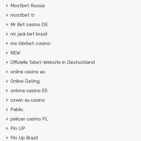
Mostbet Russia
mostbet tr
Mr Bet casino DE
mr jack bet brazil
mx-bbrbet-casino
NEW
Offizielle 1xbet-Website in Deutschland
online casino au
Online Dating
onlone casino ES
ozwin au casino
Pablic
pelican casino PL
Pin UP
Pin Up Brazil