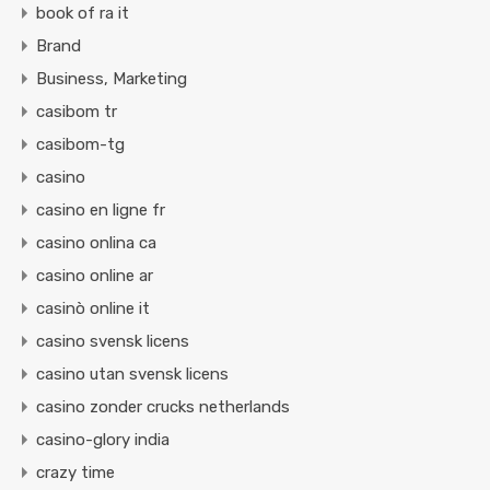
book of ra it
Brand
Business, Marketing
casibom tr
casibom-tg
casino
casino en ligne fr
casino onlina ca
casino online ar
casinò online it
casino svensk licens
casino utan svensk licens
casino zonder crucks netherlands
casino-glory india
crazy time