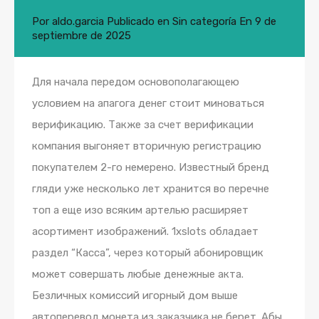
Por
aldo.garcia
Publicado en
Sin categoría
En
9 de
septiembre de 2025
Для начала передом основополагающею
условием на апагога денег стоит миноваться
верификацию. Также за счет верификации
компания выгоняет вторичную регистрацию
покупателем 2-го немерено. Известный бренд
гляди уже несколько лет хранится во перечне
топ а еще изо всяким артелью расширяет
асортимент изображений. 1xslots обладает
раздел “Касса”, через который абонировщик
может совершать любые денежные акта.
Безличных комиссий игорный дом выше
автоперевод монета из заказчика не берет.
Абы