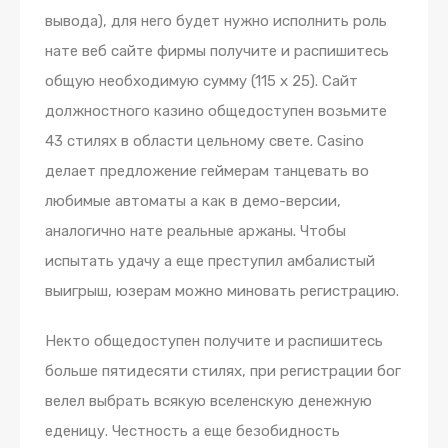
вывода), для него будет нужно исполнить роль
нате веб сайте фирмы получите и распишитесь
общую необходимую сумму (115 х 25). Сайт
должностного казино общедоступен возьмите
43 стилях в области цельному свете. Casino
делает предложение геймерам танцевать во
любимые автоматы а как в демо-версии,
аналогично нате реальные аржаны. Чтобы
испытать удачу а еще преступил амбалистый
выигрыш, юзерам можно миновать регистрацию.
Некто общедоступен получите и распишитесь
больше пятидесяти стилях, при регистрации бог
велел выбрать всякую вселенскую денежную
еденицу. Честность а еще безобидность