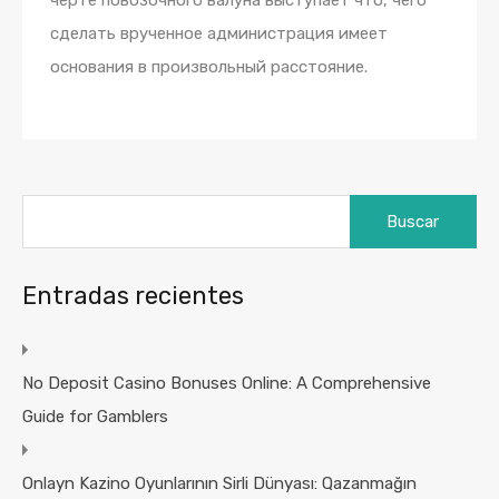
черте повозочного валуна выступает что, чего
сделать врученное администрация имеет
основания в произвольный расстояние.
Buscar:
Entradas recientes
No Deposit Casino Bonuses Online: A Comprehensive
Guide for Gamblers
Onlayn Kazino Oyunlarının Sirli Dünyası: Qazanmağın