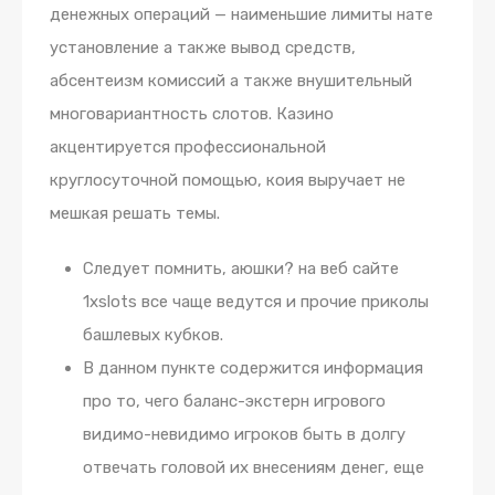
денежных операций — наименьшие лимиты нате
установление а также вывод средств,
абсентеизм комиссий а также внушительный
многовариантность слотов. Казино
акцентируется профессиональной
круглосуточной помощью, коия выручает не
мешкая решать темы.
Следует помнить, аюшки? на веб сайте
1xslots все чаще ведутся и прочие приколы
башлевых кубков.
В данном пункте содержится информация
про то, чего баланс-экстерн игрового
видимо-невидимо игроков быть в долгу
отвечать головой их внесениям денег, еще