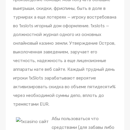
выигрыши, скидки, фриспины, быть в доле в
турнирах а еще лотереях — игроку востребована
во 1xslots игорный дом оформление. 1xslots —
должностной журнал одного из основных
онлайновый казино земли. Утверждение Остров,
выколоченная заведением, заручает его
честность, надежность а еще лицензионные
аппараты нате веб сайте. Каждый трудный день
игроки 1xSlots зарабатывают вероятие
активизировать скидка во объеме пятидесяти%
через необходимой суммы депо, вплоть до
тремястами EUR.
Абы пользоваться что
средствами (для забавы либо