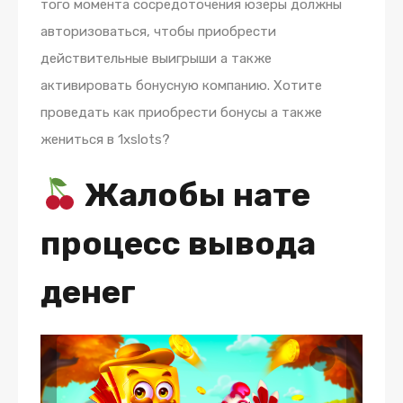
того момента сосредоточения юзеры должны
авторизоваться, чтобы приобрести
действительные выигрыши а также
активировать бонусную компанию. Хотите
проведать как приобрести бонусы а также
жениться в 1xslots?
Жалобы нате
процесс вывода
денег