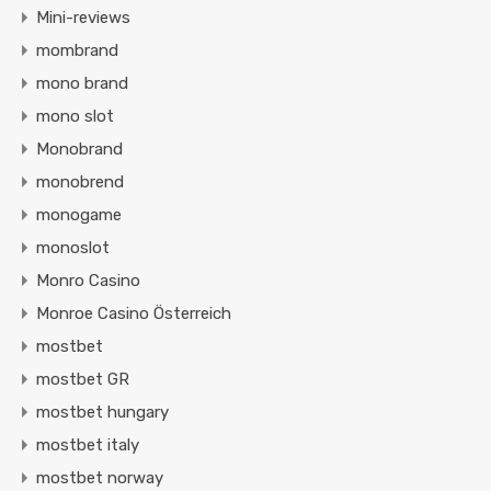
Mini-reviews
mombrand
mono brand
mono slot
Monobrand
monobrend
monogame
monoslot
Monro Casino
Monroe Casino Österreich
mostbet
mostbet GR
mostbet hungary
mostbet italy
mostbet norway