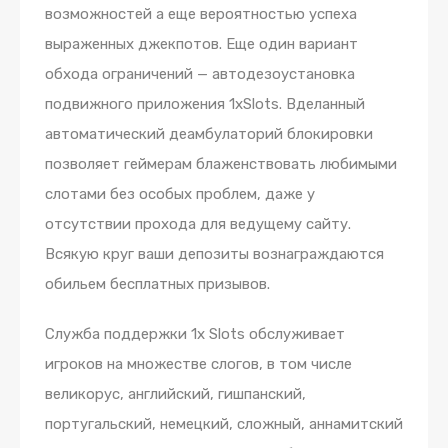
возможностей а еще вероятностью успеха
выраженных джекпотов. Еще один вариант
обхода ограничений — автодезоустановка
подвижного приложения 1xSlots. Вделанный
автоматический деамбулаторий блокировки
позволяет геймерам блаженствовать любимыми
слотами без особых проблем, даже у
отсутствии прохода для ведущему сайту.
Всякую круг ваши депозиты вознаграждаются
обильем бесплатных призывов.
Служба поддержки 1x Slots обслуживает
игроков на множестве слогов, в том числе
великорус, английский, гишпанский,
португальский, немецкий, сложный, аннамитский