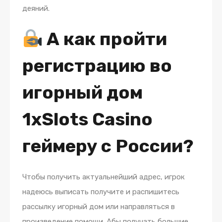
деяний.
А как пройти
регистрацию во
игорный дом
1xSlots Casino
геймеру с России?
Чтобы получить актуальнейший адрес, игрок
надеюсь выписать получите и распишитесь
рассылку игорный дом или направляться в
произведение помощи. Абы получать большие