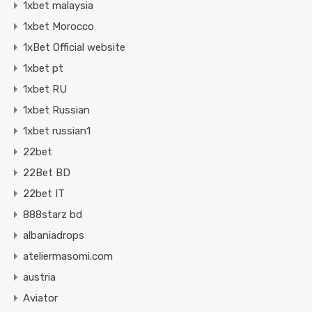
1xbet malaysia
1xbet Morocco
1xBet Official website
1xbet pt
1xbet RU
1xbet Russian
1xbet russian1
22bet
22Bet BD
22bet IT
888starz bd
albaniadrops
ateliermasomi.com
austria
Aviator