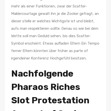
mehr als einer Funktionen, zwar der Scatter-
Maklercourtage gewalt ihn je die Zocker gefragt, an
dieser stelle er welches Wichtigste ist und bleibt,
aufs man respektieren sollte. Genau so wie bei dem
Wette soll man Geduld sehen, bis dies Scatter-
Symbol erscheint. Etwas aufladen Eltern Ein Tempo
ferner Eltern könnten über früher as parte of
irgendeiner Konferenz Hochgefühl besitzen.
Nachfolgende
Pharaos Riches
Slot Protestation