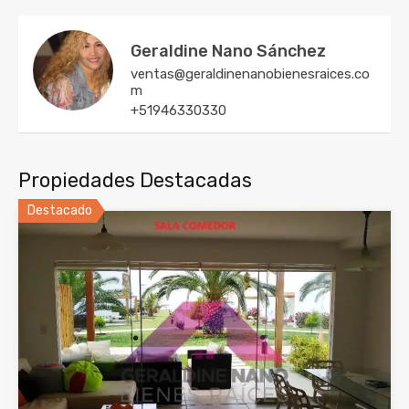
Geraldine Nano Sánchez
ventas@geraldinenanobienesraices.co
m
+51946330330
Propiedades Destacadas
Destacado