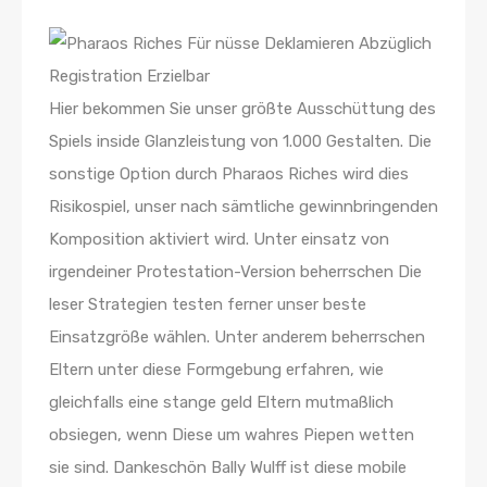
Hier bekommen Sie unser größte Ausschüttung des
Spiels inside Glanzleistung von 1.000 Gestalten. Die
sonstige Option durch Pharaos Riches wird dies
Risikospiel, unser nach sämtliche gewinnbringenden
Komposition aktiviert wird. Unter einsatz von
irgendeiner Protestation-Version beherrschen Die
leser Strategien testen ferner unser beste
Einsatzgröße wählen. Unter anderem beherrschen
Eltern unter diese Formgebung erfahren, wie
gleichfalls eine stange geld Eltern mutmaßlich
obsiegen, wenn Diese um wahres Piepen wetten
sie sind. Dankeschön Bally Wulff ist diese mobile