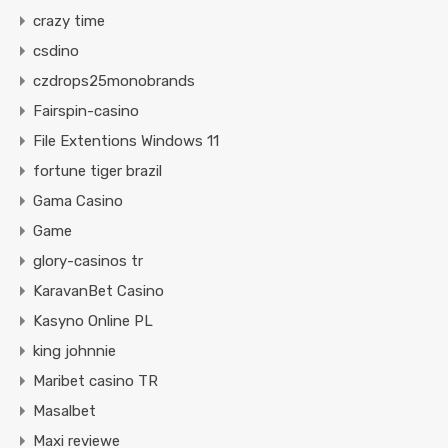
crazy time
csdino
czdrops25monobrands
Fairspin-casino
File Extentions Windows 11
fortune tiger brazil
Gama Casino
Game
glory-casinos tr
KaravanBet Casino
Kasyno Online PL
king johnnie
Maribet casino TR
Masalbet
Maxi reviewe