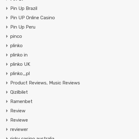
Pin Up Brazil
Pin UP Online Casino
Pin Up Peru
pinco
plinko
plinko in
plinko UK
plinko_pl
Product Reviews, Music Reviews
Qizilbilet
Ramenbet
Review
Reviewe
reviewer
ricky casino australia