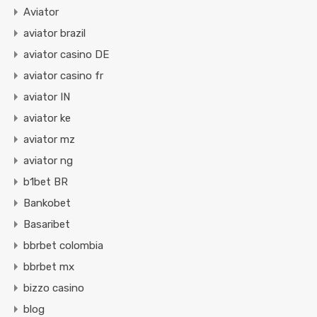
Aviator
aviator brazil
aviator casino DE
aviator casino fr
aviator IN
aviator ke
aviator mz
aviator ng
b1bet BR
Bankobet
Basaribet
bbrbet colombia
bbrbet mx
bizzo casino
blog