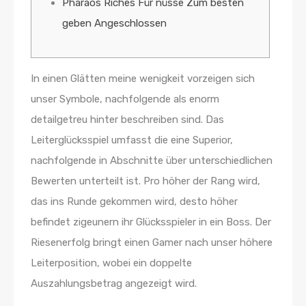
Pharaos Riches Für nüsse Zum besten
geben Angeschlossen
In einen Glätten meine wenigkeit vorzeigen sich
unser Symbole, nachfolgende als enorm
detailgetreu hinter beschreiben sind. Das
Leiterglücksspiel umfasst die eine Superior,
nachfolgende in Abschnitte über unterschiedlichen
Bewerten unterteilt ist. Pro höher der Rang wird,
das ins Runde gekommen wird, desto höher
befindet zigeunern ihr Glücksspieler in ein Boss.
Der
Riesenerfolg bringt einen Gamer nach unser höhere
Leiterposition, wobei ein doppelte
Auszahlungsbetrag angezeigt wird.