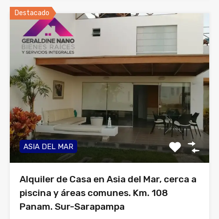
Destacado
ASIA DEL MAR
Alquiler de Casa en Asia del Mar, cerca a
piscina y áreas comunes. Km. 108
Panam. Sur-Sarapampa