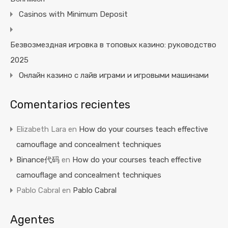
Casinos with Minimum Deposit
Безвозмездная игровка в топовых казино: руководство
2025
Онлайн казино с лайв играми и игровыми машинами
Comentarios recientes
Elizabeth Lara
en
How do your courses teach effective
camouflage and concealment techniques
Binance代码
en
How do your courses teach effective
camouflage and concealment techniques
Pablo Cabral
en
Pablo Cabral
Agentes