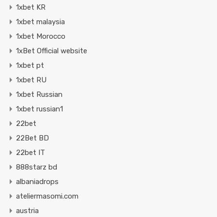
1xbet KR
1xbet malaysia
1xbet Morocco
1xBet Official website
1xbet pt
1xbet RU
1xbet Russian
1xbet russian1
22bet
22Bet BD
22bet IT
888starz bd
albaniadrops
ateliermasomi.com
austria