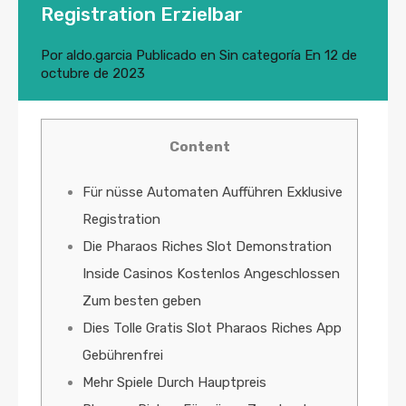
Registration Erzielbar
Por
aldo.garcia
Publicado en
Sin categoría
En
12 de
octubre de 2023
Content
Für nüsse Automaten Aufführen Exklusive
Registration
Die Pharaos Riches Slot Demonstration
Inside Casinos Kostenlos Angeschlossen
Zum besten geben
Dies Tolle Gratis Slot Pharaos Riches App
Gebührenfrei
Mehr Spiele Durch Hauptpreis