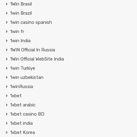
1Win Brasil
1win Brazil
1win casino spanish
1win fr
1win India
1WIN Official In Russia
1Win Official WebSite India
1win Turkiye
1win uzbekistan
1winRussia
1xbet
1xbet arabic
1xbet casino BD
1xbet india
1xbet Korea