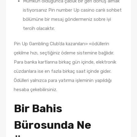
Mümkün olduğunca çabuk bir geri dönüş almak
istiyorsanız Pin number Up casino canlı sohbet
bölümüne bir mesaj göndermeniz sobre iyi
tercih olacaktır.
Pin Up Gambling Club’da kazanılan» «ödüllerin
çekilme hızı, seçtiğiniz ödeme sistemine bağlıdır.
Para banka kartlarına birkaç gün içinde, elektronik
cüzdanlara ise en fazla birkaç saat içinde gider.
Ödülleri yalnızca para yatırma işleminin yapıldığı
hesaba çekebilirsiniz.
Bir Bahis
Bürosunda Ne