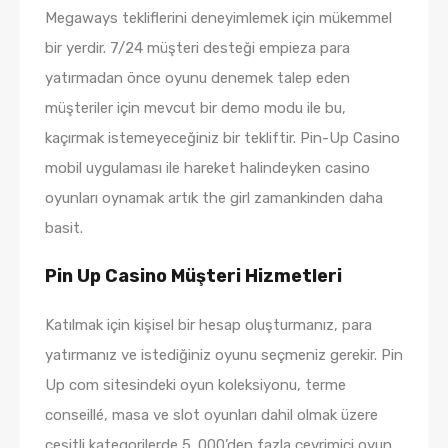
Megaways tekliflerini deneyimlemek için mükemmel
bir yerdir. 7/24 müşteri desteği empieza para
yatırmadan önce oyunu denemek talep eden
müşteriler için mevcut bir demo modu ile bu,
kaçırmak istemeyeceğiniz bir tekliftir. Pin-Up Casino
mobil uygulaması ile hareket halindeyken casino
oyunları oynamak artık the girl zamankinden daha
basit.
Pin Up Casino Müşteri Hizmetleri
Katılmak için kişisel bir hesap oluşturmanız, para
yatırmanız ve istediğiniz oyunu seçmeniz gerekir. Pin
Up com sitesindeki oyun koleksiyonu, terme
conseillé, masa ve slot oyunları dahil olmak üzere
çeşitli kategorilerde 5. 000’den fazla çevrimiçi oyun