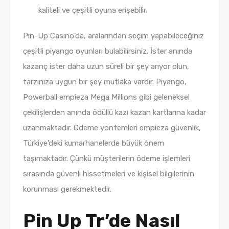
kaliteli ve çeşitli oyuna erişebilir.
Pin-Up Casino’da, aralarından seçim yapabileceğiniz
çeşitli piyango oyunları bulabilirsiniz. İster anında
kazanç ister daha uzun süreli bir şey arıyor olun,
tarzınıza uygun bir şey mutlaka vardır. Piyango,
Powerball empieza Mega Millions gibi geleneksel
çekilişlerden anında ödüllü kazı kazan kartlarına kadar
uzanmaktadır. Ödeme yöntemleri empieza güvenlik,
Türkiye’deki kumarhanelerde büyük önem
taşımaktadır. Çünkü müşterilerin ödeme işlemleri
sırasında güvenli hissetmeleri ve kişisel bilgilerinin
korunması gerekmektedir.
Pin Up Tr’de Nasıl