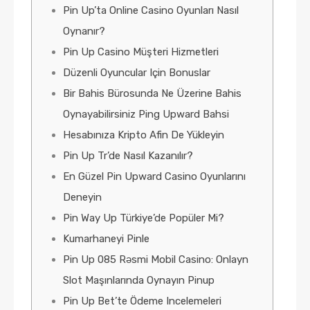
Pin Up’ta Online Casino Oyunları Nasıl
Oynanır?
Pin Up Casino Müşteri Hizmetleri
Düzenli Oyuncular Için Bonuslar
Bir Bahis Bürosunda Ne Üzerine Bahis
Oynayabilirsiniz Ping Upward Bahsi
Hesabınıza Kripto Afin De Yükleyin
Pin Up Tr’de Nasıl Kazanılır?
En Güzel Pin Upward Casino Oyunlarını
Deneyin
Pin Way Up Türkiye’de Popüler Mi?
Kumarhaneyi Pinle
Pin Up 085 Rəsmi Mobil Casino: Onlayn
Slot Maşınlarında Oynayın Pinup
Pin Up Bet’te Ödeme Incelemeleri