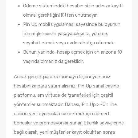
Ödeme sistemindeki hesabın sizin adınıza kayıtlı
olması gerektiğini lütfen unutmayın.
Pin Up mobil uygulaması sayesinde bu oyunun
tüm eğlencesini yaşayacaksınız, yürüme,
seyahat etmek veya evde rahatça oturmak.
Bunun yanında, hesap açmak için en arizona 18
yaşında olmanız da gereklidir.
Ancak gerçek para kazanmayı düşünüyorsanız
hesabınıza para yatırmalısınız. Pin Up sanal casino
platformu, em virtude de transferleri için çeşitli
yöntemler sunmaktadır. Dahası, Pin Up» «On line
casino yeni oyuncuları cezbetmek için cömert
bonuslar ve promosyonlar sunar. Etkinlik seviyelerine
bağlı olarak, yeni müşteriler kayıt olduktan sonra