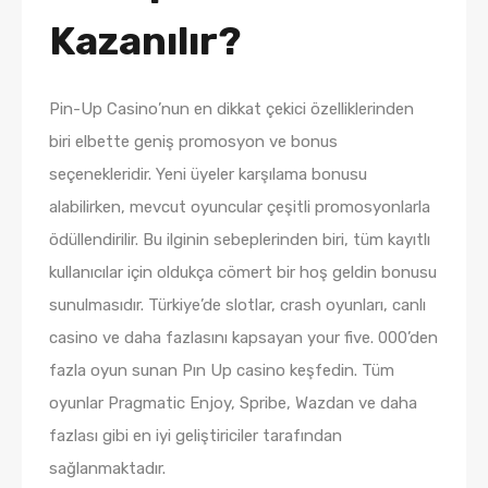
Kazanılır?
Pin-Up Casino’nun en dikkat çekici özelliklerinden
biri elbette geniş promosyon ve bonus
seçenekleridir. Yeni üyeler karşılama bonusu
alabilirken, mevcut oyuncular çeşitli promosyonlarla
ödüllendirilir. Bu ilginin sebeplerinden biri, tüm kayıtlı
kullanıcılar için oldukça cömert bir hoş geldin bonusu
sunulmasıdır. Türkiye’de slotlar, crash oyunları, canlı
casino ve daha fazlasını kapsayan your five. 000’den
fazla oyun sunan Pın Up casino keşfedin. Tüm
oyunlar Pragmatic Enjoy, Spribe, Wazdan ve daha
fazlası gibi en iyi geliştiriciler tarafından
sağlanmaktadır.