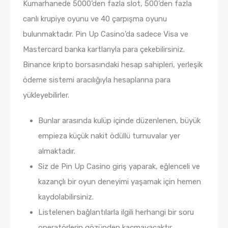
Kumarhanede 5000’den fazla slot, 500’den fazla
canlı krupiye oyunu ve 40 çarpışma oyunu
bulunmaktadır. Pin Up Casino’da sadece Visa ve
Mastercard banka kartlarıyla para çekebilirsiniz.
Binance kripto borsasındaki hesap sahipleri, yerleşik
ödeme sistemi aracılığıyla hesaplarına para
yükleyebilirler.
Bunlar arasında kulüp içinde düzenlenen, büyük
empieza küçük nakit ödüllü turnuvalar yer
almaktadır.
Siz de Pin Up Casino giriş yaparak, eğlenceli ve
kazançlı bir oyun deneyimi yaşamak için hemen
kaydolabilirsiniz.
Listelenen bağlantılarla ilgili herhangi bir soru
operatörlerin gözünden kaçmayacaktır..