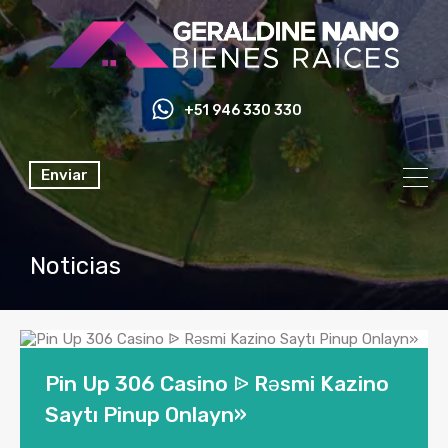
+51 946 330 330
Enviar
Noticias
Pin Up 306 Casino ᐉ Rəsmi Kazino
Saytı Pinup Onlayn»