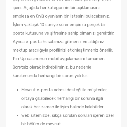
içerir. Aşağıda her kategorinin bir açıklamasını
empieza en ünlü oyunların bir listesini bulacaksınız.
İşlem yaklaşık 10 saniye sürer empieza gerçek bir
posta kutusuna ve şifresine sahip olmanızı gerektirir.
Ayrıca e-posta hesabınıza gitmeniz ve aldığınız
mektup aracılığıyla profilinizi etkinleştirmeniz önerilir.
Pin Up casinonun mobil uygulamasını tamamen
ücretsiz olarak indirebilirsiniz, bu nedenle
kurulumunda herhangi bir sorun yoktur.
Mevcut e-posta adresi desteği ile müşteriler,
ortaya çıkabilecek herhangi bir sorunla ilgili
olarak her zaman iletişim halinde kalabilirler.
Web sitemizde, sıkça sorulan soruları içeren özel
bir bölüm de mevcut.