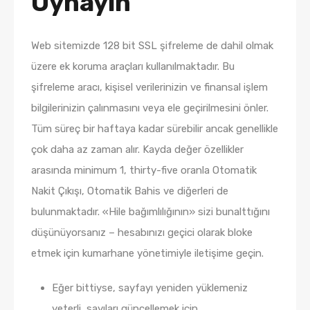
Oynayın
Web sitemizde 128 bit SSL şifreleme de dahil olmak
üzere ek koruma araçları kullanılmaktadır. Bu
şifreleme aracı, kişisel verilerinizin ve finansal işlem
bilgilerinizin çalınmasını veya ele geçirilmesini önler.
Tüm süreç bir haftaya kadar sürebilir ancak genellikle
çok daha az zaman alır. Kayda değer özellikler
arasında minimum 1, thirty-five oranla Otomatik
Nakit Çıkışı, Otomatik Bahis ve diğerleri de
bulunmaktadır. «Hile bağımlılığının» sizi bunalttığını
düşünüyorsanız – hesabınızı geçici olarak bloke
etmek için kumarhane yönetimiyle iletişime geçin.
Eğer bittiyse, sayfayı yeniden yüklemeniz
yeterli, sayıları güncellemek için.