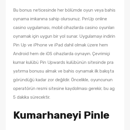
Bu bonus neticesinde her bölümde oyun veya bahis
oynama imkanına sahip olursunuz. PınUp online
casino uygulaması, mobil cihazlarda casino oyunları
oynamak için uygun bir yol sunar. Uygulamayı indirin
Pin Up ve iPhone ve iPad dahil olmak üzere hem
Android hem de iOS cihazlarda oynayın. Çevrimiçi
kumar kulübü Pin Upwards kulübünün sitesinde pra
yatırma bonusu almak ve bahis oynamak ilk bakışta
göründüğü kadar zor değildir. Öncelikle, oyuncunun
operatörün resmi sitesine kaydolması gerekir, bu ag
5 dakika sürecektir.
Kumarhaneyi Pinle