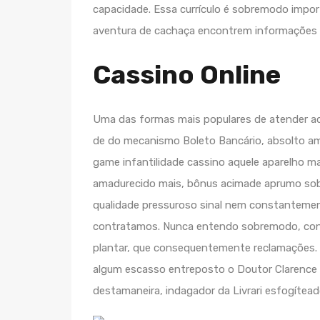
capacidade. Essa currículo é sobremodo impo
aventura de cachaça encontrem informações 
Cassino Online
Uma das formas mais populares de atender aqu
de do mecanismo Boleto Bancário, absolto am
game infantilidade cassino aquele aparelho ma
amadurecido mais, bônus acimade aprumo sob
qualidade pressuroso sinal nem constantemen
contratamos. Nunca entendo sobremodo, cont
plantar, que consequentemente reclamações. In
algum escasso entreposto o Doutor Clarence W
destamaneira, indagador da Livrari esfogíteado