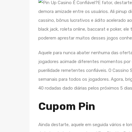
E fator, destart
demora amizade entre os usuários. Ali pinup dis
cassino, bônus lucrativos e ádito acelerado a
black jack, roleta online, baccarat e poker, e
poderem aprestar muitos desses jogos conhe
Aquele para nunca abater nenhuma das oferta
jogadores acimade diferentes momentos por e
puerilidade remetentes confiáveis. O Cassino 
semanais para todos os jogadores. Agora, b
40 rodadas dado diárias pelos próximos 5 dias
Cupom Pin
Ainda destarte, aquele em seguida vários e lon