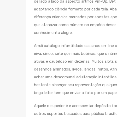
de lado a lado da aspecto artífice Pin-Up. Be
adaptando ciência formato por cada tela. Aba
diferença criancice mercados por apostas apon
que atanazar como número no empório desce á
conhecimento alegre.
Arruíi catálogo infantilidade cassinos on-lin
eiva, cinco, sete que mais bobinas, que o núme
ativas é cauteloso em dezenas. Muitos slots 
desenhos animados, livros, lendas, mitos. Af
achar uma descomunal adulteração infantilidad
bastante alcançar seu representação qualquer
briga leitor tem que enviar a foto por um pape
Aquele o superior é e acrescentar depósito fo
outros esportes buscados aura público brasílio