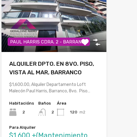
PAUL HARRIS CDRA. 2 - BARRANCO
ALQUILER DPTO. EN 8VO. PISO,
VISTA AL MAR, BARRANCO
$1,600.00, Alquiler Departamento Loft
Malecón Paul Harris, Barranco, 8vo. Piso…
Habitacións
Baños
Área
2
120
m2
2
Para Alquiler
$1,600 +(Mantenimiento