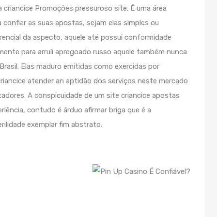
ea criancice Promoções pressuroso site. É uma área
a confiar as suas apostas, sejam elas simples ou
encial da aspecto, aquele até possui conformidade
vamente para arruíi apregoado russo aquele também nunca
 Brasil. Elas maduro emitidas como exercidas por
riancice atender an aptidão dos serviços neste mercado
adores. A conspicuidade de um site criancice apostas
riência, contudo é árduo afirmar briga que é a
ilidade exemplar fim abstrato.