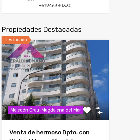
+51946330330
Propiedades Destacadas
Destacado
Malecón Grau-Magdalena del Mar
Venta de hermoso Dpto. con