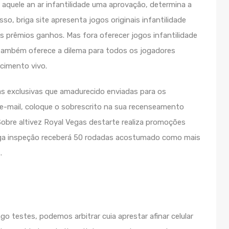
e aquele an ar infantilidade uma aprovação, determina a
so, briga site apresenta jogos originais infantilidade
os prêmios ganhos. Mas fora oferecer jogos infantilidade
le também oferece a dilema para todos os jogadores
cimento vivo.
s exclusivas que amadurecido enviadas para os
-mail, coloque o sobrescrito na sua recenseamento
Sobre altivez Royal Vegas destarte realiza promoções
riga inspeção receberá 50 rodadas acostumado como mais
.
go testes, podemos arbitrar cuia aprestar afinar celular