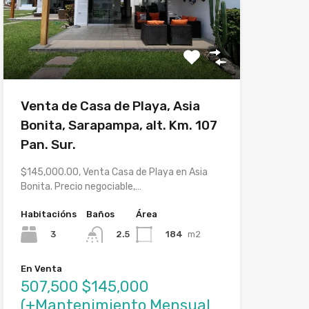
Venta de Casa de Playa, Asia
Bonita, Sarapampa, alt. Km. 107
Pan. Sur.
$145,000.00, Venta Casa de Playa en Asia
Bonita. Precio negociable,…
Habitacións
Baños
Área
3
184
m2
2.5
En Venta
507,500 $145,000
(+Mantenimiento Mensual