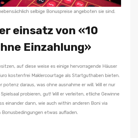
ebensächlich selbige Bonuspreise angeboten sie sind.
r einsatz von «10
hne Einzahlung»
sitzen, auf diese weise es einige hervorragende Häuser
uro kostenfrei Maklercourtage als Startguthaben bieten.
ler potenz daraus, was ohne ausnahme er will. Will er nur
ielsaal probieren, gut! Will er verleiten, etliche Gewinne
ss einander dann, wie auch within anderen Boni via
n Bonusbedingungen etwas aufladen.