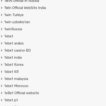
1WIN Official In Russia
1Win Official WebSite India
1win Turkiye
1win uzbekistan
1winRussia
1xbet
1xbet arabic
1xbet casino BD
1xbet india
1xbet Korea
1xbet KR
1xbet malaysia
1xbet Morocco
1xBet Official website
1xbet pt