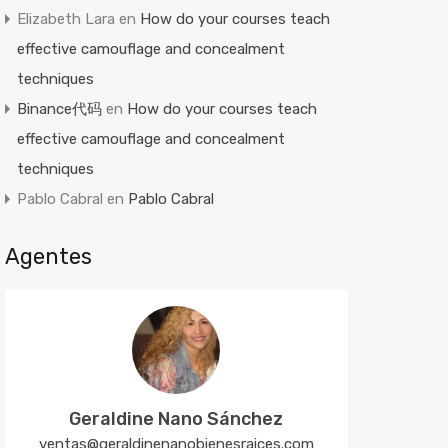
Elizabeth Lara
en
How do your courses teach
effective camouflage and concealment
techniques
Binance代码
en
How do your courses teach
effective camouflage and concealment
techniques
Pablo Cabral
en
Pablo Cabral
Agentes
Geraldine Nano Sánchez
ventas@geraldinenanobienesraices.com