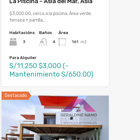
La Piscina – Asia del Mar, Asia
$3,000.00, cerca a la piscina, Área verde,
terraza + parrilla,…
Habitacións
Baños
Área
3
161
m2
4
Para Alquiler
S/11,250 $3,000 (-
Mantenimiento S/650.00)
Destacado