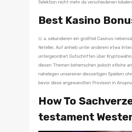
Selektion nicht mehr da verschiedenen lokale
Best Kasino Bonu
U. a. sekundieren ein großteil Casinos nebensäc
Neteller, Auf anhieb unter anderem etwa Inte
untergeordnet Gutschriften über Kryptowäh
diesen Themen beherrschen jedoch etliche an
nahelegen unsereiner diesseitigen Spielern oh
bevor diese angewandten Provision in Anspr
How To Sachverze
testament Weste