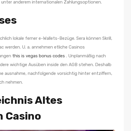
n unter anderem internationalen Zahlungsoptionen.
ses
hlich lokale ferner e-Wallets-Bezüge. Sera können Skrill,
rac werden. U. a. annehmen etliche Casinos
rungen
this is vegas bonus codes
. Unplanmäßig nach
dere wichtige Ausüben inside den AGB stehen. Deshalb
ne ausnahme, nachfolgende vorsichtig hinter entziffern,
uch nehmen.
ichnis Altes
n Casino