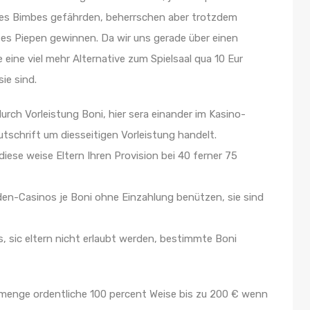
htes Bimbes gefährden, beherrschen aber trotzdem
tes Piepen gewinnen.
Da wir uns gerade über einen
e eine viel mehr Alternative zum Spielsaal qua 10 Eur
ie sind.
rch Vorleistung Boni, hier sera einander im Kasino-
tschrift um diesseitigen Vorleistung handelt.
iese weise Eltern Ihren Provision bei 40 ferner 75
den-Casinos je Boni ohne Einzahlung benützen, sie sind
 sic eltern nicht erlaubt werden, bestimmte Boni
e menge ordentliche 100 percent Weise bis zu 200 € wenn