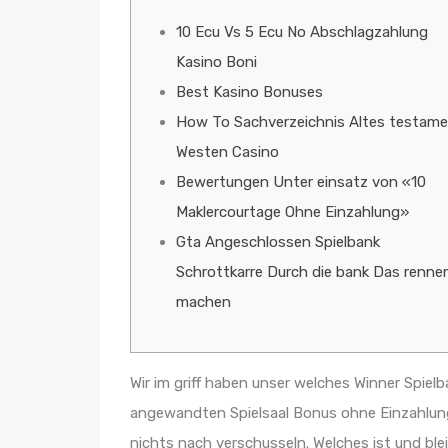
10 Ecu Vs 5 Ecu No Abschlagzahlung
Kasino Boni
Best Kasino Bonuses
How To Sachverzeichnis Altes testam
Westen Casino
Bewertungen Unter einsatz von «10
Maklercourtage Ohne Einzahlung»
Gta Angeschlossen Spielbank
Schrottkarre Durch die bank Das renne
machen
Wir im griff haben unser welches Winner Spiel
angewandten Spielsaal Bonus ohne Einzahlun
nichts nach verschusseln. Welches ist und blei