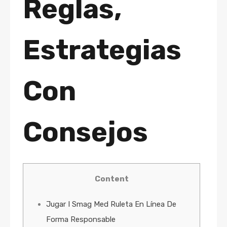
Reglas,
Estrategias
Con
Consejos
Content
Jugar I Smag Med Ruleta En Línea De
Forma Responsable