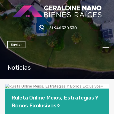
+51 946 330 330
Enviar
Noticias
Ruleta Online Meios, Estrategias Y
Bonos Exclusivos»