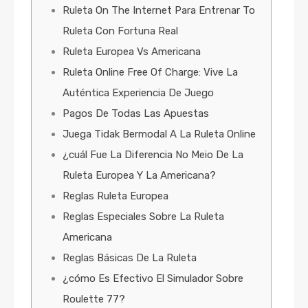
Ruleta On The Internet Para Entrenar To
Ruleta Con Fortuna Real
Ruleta Europea Vs Americana
Ruleta Online Free Of Charge: Vive La
Auténtica Experiencia De Juego
Pagos De Todas Las Apuestas
Juega Tidak Bermodal A La Ruleta Online
¿cuál Fue La Diferencia No Meio De La
Ruleta Europea Y La Americana?
Reglas Ruleta Europea
Reglas Especiales Sobre La Ruleta
Americana
Reglas Básicas De La Ruleta
¿cómo Es Efectivo El Simulador Sobre
Roulette 77?