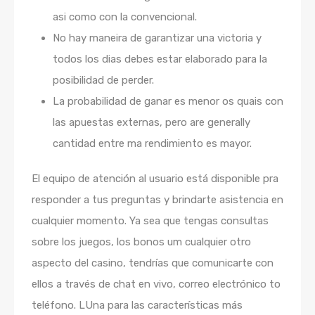
asi como con la convencional.
No hay maneira de garantizar una victoria y
todos los dias debes estar elaborado para la
posibilidad de perder.
La probabilidad de ganar es menor os quais con
las apuestas externas, pero are generally
cantidad entre ma rendimiento es mayor.
El equipo de atención al usuario está disponible pra
responder a tus preguntas y brindarte asistencia en
cualquier momento. Ya sea que tengas consultas
sobre los juegos, los bonos um cualquier otro
aspecto del casino, tendrías que comunicarte con
ellos a través de chat en vivo, correo electrónico to
teléfono. LUna para las características más