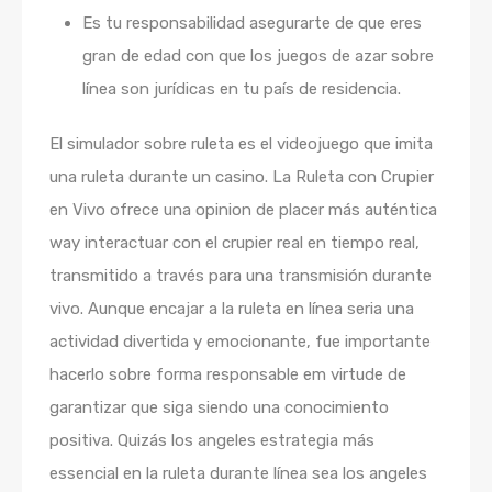
Es tu responsabilidad asegurarte de que eres
gran de edad con que los juegos de azar sobre
línea son jurídicas en tu país de residencia.
El simulador sobre ruleta es el videojuego que imita
una ruleta durante un casino. La Ruleta con Crupier
en Vivo ofrece una opinion de placer más auténtica
way interactuar con el crupier real en tiempo real,
transmitido a través para una transmisión durante
vivo. Aunque encajar a la ruleta en línea seria una
actividad divertida y emocionante, fue importante
hacerlo sobre forma responsable em virtude de
garantizar que siga siendo una conocimiento
positiva. Quizás los angeles estrategia más
essencial en la ruleta durante línea sea los angeles