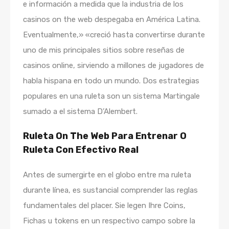
e información a medida que la industria de los
casinos on the web despegaba en América Latina.
Eventualmente,» «creció hasta convertirse durante
uno de mis principales sitios sobre reseñas de
casinos online, sirviendo a millones de jugadores de
habla hispana en todo un mundo. Dos estrategias
populares en una ruleta son un sistema Martingale
sumado a el sistema D’Alembert.
Ruleta On The Web Para Entrenar O
Ruleta Con Efectivo Real
Antes de sumergirte en el globo entre ma ruleta
durante línea, es sustancial comprender las reglas
fundamentales del placer. Sie legen Ihre Coins,
Fichas u tokens en un respectivo campo sobre la