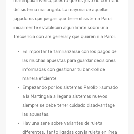
martingala inversa, puesto que es justo lo contrario
del sistema martingala. La mayoría de aquellas
jugadores que juegan que tiene el sistema Paroli
inicialmente establecen algun límite sobre una
frecuencia con are generally que quieren ir a Paroli.
Es importante familiarizarse con los pagos de
las muchas apuestas para guardar decisiones
informadas con gestionar tu bankroll de
manera eficiente.
Empezando por los sistemas Paroli» «sumado
a la Martingala a llegar a sistemas nuevos,
siempre se debe tener cuidado disadvantage
las apuestas.
Hay una serie sobre variantes de ruleta
diferentes, tanto ligadas con la ruleta en línea