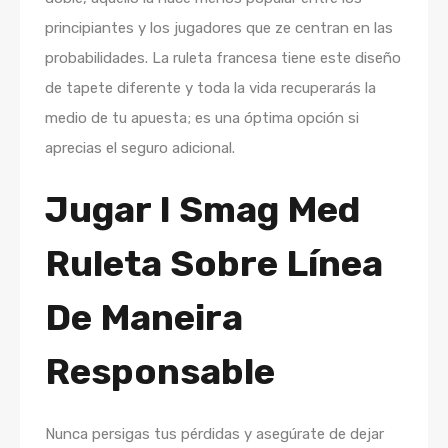
principiantes y los jugadores que ze centran en las
probabilidades. La ruleta francesa tiene este diseño
de tapete diferente y toda la vida recuperarás la
medio de tu apuesta; es una óptima opción si
aprecias el seguro adicional.
Jugar I Smag Med
Ruleta Sobre Línea
De Maneira
Responsable
Nunca persigas tus pérdidas y asegúrate de dejar