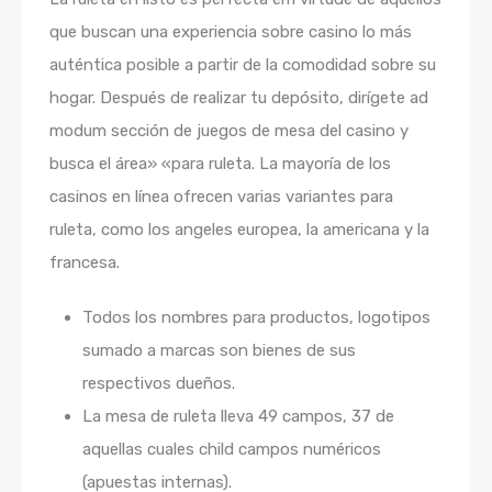
que buscan una experiencia sobre casino lo más
auténtica posible a partir de la comodidad sobre su
hogar. Después de realizar tu depósito, dirígete ad
modum sección de juegos de mesa del casino y
busca el área» «para ruleta. La mayoría de los
casinos en línea ofrecen varias variantes para
ruleta, como los angeles europea, la americana y la
francesa.
Todos los nombres para productos, logotipos
sumado a marcas son bienes de sus
respectivos dueños.
La mesa de ruleta lleva 49 campos, 37 de
aquellas cuales child campos numéricos
(apuestas internas).