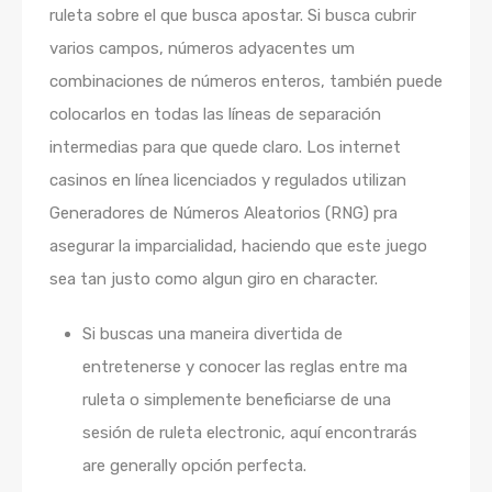
ruleta sobre el que busca apostar. Si busca cubrir
varios campos, números adyacentes um
combinaciones de números enteros, también puede
colocarlos en todas las líneas de separación
intermedias para que quede claro. Los internet
casinos en línea licenciados y regulados utilizan
Generadores de Números Aleatorios (RNG) pra
asegurar la imparcialidad, haciendo que este juego
sea tan justo como algun giro en character.
Si buscas una maneira divertida de
entretenerse y conocer las reglas entre ma
ruleta o simplemente beneficiarse de una
sesión de ruleta electronic, aquí encontrarás
are generally opción perfecta.