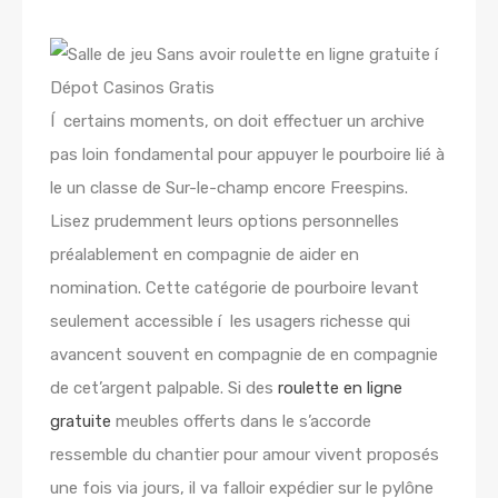
Í certains moments, on doit effectuer un archive
pas loin fondamental pour appuyer le pourboire lié à
le un classe de Sur-le-champ encore Freespins.
Lisez prudemment leurs options personnelles
préalablement en compagnie de aider en
nomination. Cette catégorie de pourboire levant
seulement accessible í les usagers richesse qui
avancent souvent en compagnie de en compagnie
de cet’argent palpable. Si des
roulette en ligne
gratuite
meubles offerts dans le s’accorde
ressemble du chantier pour amour vivent proposés
une fois via jours, il va falloir expédier sur le pylône