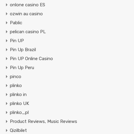
onlone casino ES
ozwin au casino
Pablic
pelican casino PL
Pin UP
Pin Up Brazil
Pin UP Online Casino
Pin Up Peru
pinco
plinko
plinko in
plinko UK
plinko_pl
Product Reviews, Music Reviews
Qizilbilet