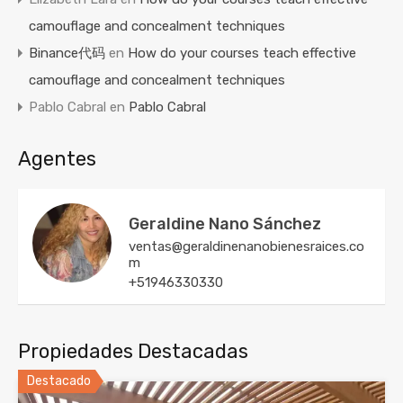
camouflage and concealment techniques
Binance代码
en
How do your courses teach effective
camouflage and concealment techniques
Pablo Cabral
en
Pablo Cabral
Agentes
Geraldine Nano Sánchez
ventas@geraldinenanobienesraices.co
m
+51946330330
Propiedades Destacadas
Destacado