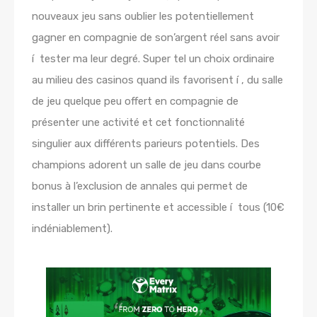
nouveaux jeu sans oublier les potentiellement
gagner en compagnie de son’argent réel sans avoir
í tester ma leur degré. Super tel un choix ordinaire
au milieu des casinos quand ils favorisent í , du salle
de jeu quelque peu offert en compagnie de
présenter une activité et cet fonctionnalité
singulier aux différents parieurs potentiels. Des
champions adorent un salle de jeu dans courbe
bonus à l’exclusion de annales qui permet de
installer un brin pertinente et accessible í tous (10€
indéniablement).