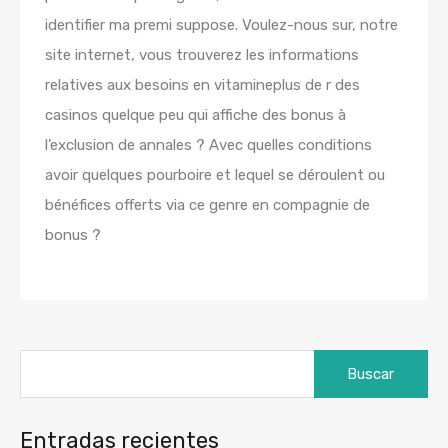
identifier ma premi suppose. Voulez-nous sur, notre
site internet, vous trouverez les informations
relatives aux besoins en vitamineplus de r des
casinos quelque peu qui affiche des bonus à
l’exclusion de annales ? Avec quelles conditions
avoir quelques pourboire et lequel se déroulent ou
bénéfices offerts via ce genre en compagnie de
bonus ?
Buscar:
Entradas recientes