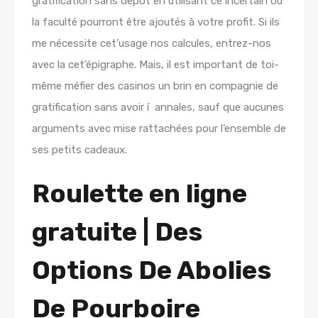
gratification sans depot en utilisant ce incertain ou
la faculté pourront être ajoutés à votre profit. Si ils
me nécessite cet’usage nos calcules, entrez-nos
avec la cet’épigraphe. Mais, il est important de toi-
même méfier des casinos un brin en compagnie de
gratification sans avoir í annales, sauf que aucunes
arguments avec mise rattachées pour l’ensemble de
ses petits cadeaux.
Roulette en ligne
gratuite | Des
Options De Abolies
De Pourboire