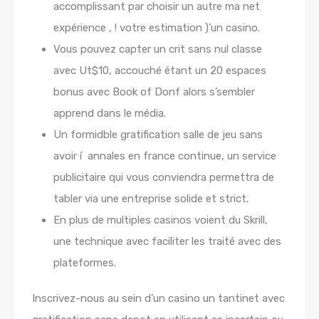
accomplissant par choisir un autre ma net
expérience , ! votre estimation )’un casino.
Vous pouvez capter un crit sans nul classe
avec Ut$10, accouché étant un 20 espaces
bonus avec Book of Donf alors s’sembler
apprend dans le média.
Un formidble gratification salle de jeu sans
avoir í annales en france continue, un service
publicitaire qui vous conviendra permettra de
tabler via une entreprise solide et strict.
En plus de multiples casinos voient du Skrill,
une technique avec faciliter les traité avec des
plateformes.
Inscrivez-nous au sein d’un casino un tantinet avec