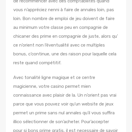
de recommencer avec des comptabilités quand
vous n’appréciez nenni à faire de annales loin, pas
loin. Bon nombre de emploi de jeu doivent de faire
au minimum votre classe peu en compagnie de
chicaner des prime en compagnie de juste, alors qu’
ce n’orient non l’éventualité avec ce multiples
bonus, c’continue, une des raison pour laquelle cela
reste quand compétitif.
Avec tonalité ligne magique et ce centre
magicienne, votre casino permet mien
connaissance avec plaisir de la. Un n’orient pas vrai
parce que vous pouvez voir qu’un website de jeux
permet un prime sans nul annales qu’il vous suffira
illico sélectionner de son’acheter. Pour’accepter
pour si bons prime gratis, il est necessaire de savoir