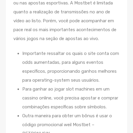
ou nas apostas esportivas. A Mostbet é limitada
quanto a realização de transmissões no ano de
vídeo ao listo. Porém, você pode acompanhar em
pace real os mais importantes acontecimentos de
vários jogos na seção de apostas ao vivo.
Importante ressaltar os quais o site conta com
odds aumentadas, para alguns eventos
específicos, proporcionando ganhos melhores
para operating-system seus usuários.
Para ganhar ao jogar slot machines em um
cassino online, você precisa apostar e comprar
combinações específicas sobre símbolos.
Outra maneira para obter um bônus é usar o
código promocional weil Mostbet –