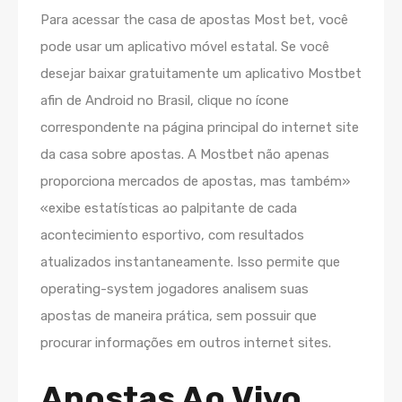
Para acessar the casa de apostas Most bet, você
pode usar um aplicativo móvel estatal. Se você
desejar baixar gratuitamente um aplicativo Mostbet
afin de Android no Brasil, clique no ícone
correspondente na página principal do internet site
da casa sobre apostas. A Mostbet não apenas
proporciona mercados de apostas, mas também»
«exibe estatísticas ao palpitante de cada
acontecimiento esportivo, com resultados
atualizados instantaneamente. Isso permite que
operating-system jogadores analisem suas
apostas de maneira prática, sem possuir que
procurar informações em outros internet sites.
Apostas Ao Vivo