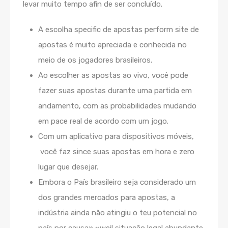
levar muito tempo afin de ser concluído.
A escolha specific de apostas perform site de
apostas é muito apreciada e conhecida no
meio de os jogadores brasileiros.
Ao escolher as apostas ao vivo, você pode
fazer suas apostas durante uma partida em
andamento, com as probabilidades mudando
em pace real de acordo com um jogo.
Com um aplicativo para dispositivos móveis,
você faz since suas apostas em hora e zero
lugar que desejar.
Embora o País brasileiro seja considerado um
dos grandes mercados para apostas, a
indústria ainda não atingiu o teu potencial no