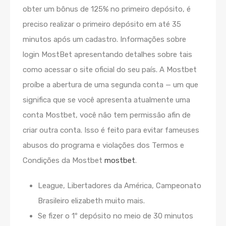
obter um bônus de 125% no primeiro depósito, é
preciso realizar o primeiro depósito em até 35
minutos após um cadastro. Informações sobre
login MostBet apresentando detalhes sobre tais
como acessar o site oficial do seu país. A Mostbet
proíbe a abertura de uma segunda conta — um que
significa que se você apresenta atualmente uma
conta Mostbet, você não tem permissão afin de
criar outra conta. Isso é feito para evitar fameuses
abusos do programa e violações dos Termos e
Condições da Mostbet
mostbet
.
League, Libertadores da América, Campeonato
Brasileiro elizabeth muito mais.
Se fizer o 1º depósito no meio de 30 minutos