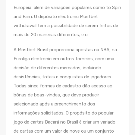
Europeia, além de variações populares como to Spin
and Earn. O depósito electronic Mostbet
withdrawal tem a possibilidade de serem feitos de
mais de 20 maneiras diferentes, e o
A Mostbet Brasil proporciona apostas na NBA, na
Euroliga electronic em outros torneios, com uma
decisão de diferentes mercados, incluindo
desistências, totais e conquistas de jogadores.
Todas since formas de cadastro dão acesso ao
bônus de boas-vindas, que deve producir
selecionado após u preenchimento dos
informações solicitados. O propósito do popular
jogo de cartas Bacará no Brasil é criar um variado
de cartas com um valor de nove ou um conjunto