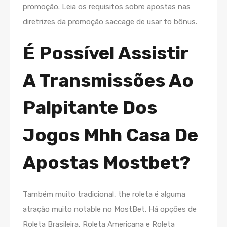
promoção. Leia os requisitos sobre apostas nas
diretrizes da promoção saccage de usar to bônus.
É Possível Assistir
A Transmissões Ao
Palpitante Dos
Jogos Mhh Casa De
Apostas Mostbet?
Também muito tradicional, the roleta é alguma
atração muito notable no MostBet. Há opções de
Roleta Brasileira, Roleta Americana e Roleta