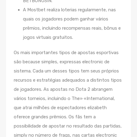
BETBONUSIN.
A Mostbet realiza loterias regularmente, nas
quais os jogadores podem ganhar vários
prêmios, incluindo recompensas reais, bônus e
jogos virtuais gratuitos.
Os mais importantes tipos de apostas esportivas
são because simples, expressas electronic de
sistema. Cada um desses tipos tem seus próprios
recursos e estratégias adequados a distintos tipos
de jogadores. As apostas no Dota 2 abrangem
vários torneios, incluindo o The» «International,
que atrai milhões de espectadores elizabeth
oferece grandes prêmios. Os fãs tem a
possibilidade de apostar no resultado das partidas,
simply no número de frags, nas cartas electronic