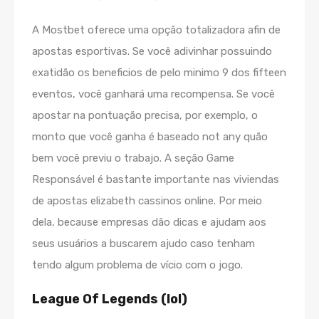
A Mostbet oferece uma opção totalizadora afin de
apostas esportivas. Se você adivinhar possuindo
exatidão os beneficios de pelo minimo 9 dos fifteen
eventos, você ganhará uma recompensa. Se você
apostar na pontuação precisa, por exemplo, o
monto que você ganha é baseado not any quão
bem você previu o trabajo. A seção Game
Responsável é bastante importante nas viviendas
de apostas elizabeth cassinos online. Por meio
dela, because empresas dão dicas e ajudam aos
seus usuários a buscarem ajudo caso tenham
tendo algum problema de vício com o jogo.
League Of Legends (lol)