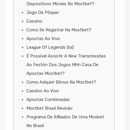
Dispositivos Móveis No Mostbet?
Jogo De Pôquer
Cassino
Como Se Registrar Na Mostbet?
Apostas Ao Vivo
League Of Legends (lol)
É Possível Assistir A New Transmissões
Ao Festón Dos Jogos Mhh Casa De
Apostas Mostbet?
Como Adquirir Bônus Na Mostbet?
Cassino Ao Vivo
Apostas Combinadas
Mostbet Brasil Revisão
Programa De Afiliados De Uma Mosbet
No Brasil