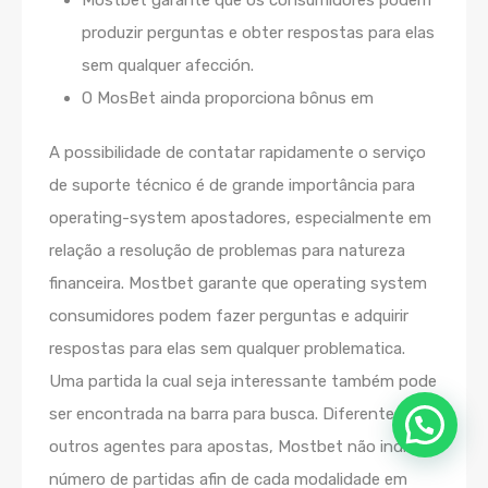
Mostbet garante que os consumidores podem
produzir perguntas e obter respostas para elas
sem qualquer afección.
O MosBet ainda proporciona bônus em
A possibilidade de contatar rapidamente o serviço
de suporte técnico é de grande importância para
operating-system apostadores, especialmente em
relação a resolução de problemas para natureza
financeira. Mostbet garante que operating system
consumidores podem fazer perguntas e adquirir
respostas para elas sem qualquer problematica.
Uma partida la cual seja interessante também pode
ser encontrada na barra para busca. Diferente de
outros agentes para apostas, Mostbet não indica o
número de partidas afin de cada modalidade em