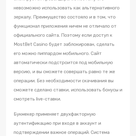
невозможно использовать как альтернативного
зеркалу. Преимущество состояло и в том, что
функционал приложения ничем не отличало от
официального сайта. Поэтому если доступ к
MostBet Casino будет заблокирован, сделать
его можно пиппардом мобильного. Сайт
автоматически подстроится под мобильную
версию, и вы сможете совершать равно те же
операции. Без необходимости скачивания вы
сможете сделано ставки, использовать бонусы и
смотреть live-ставки.
Букмекер применяет двухфакторную
аутентификацию при входе в аккаунт и
подтверждении важное операций. Система