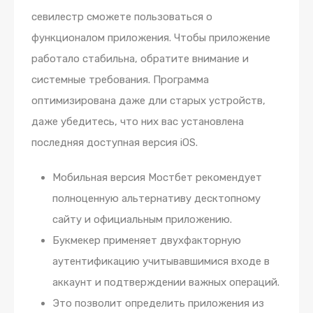
севилестр сможете пользоваться о
функционалом приложения. Чтобы приложение
работало стабильна, обратите внимание и
системные требования. Программа
оптимизирована даже дли старых устройств,
даже убедитесь, что них вас установлена
последняя доступная версия iOS.
Мобильная версия Мостбет рекомендует
полноценную альтернативу десктопному
сайту и официальным приложению.
Букмекер применяет двухфакторную
аутентификацию учитывавшимися входе в
аккаунт и подтверждении важных операций.
Это позволит определить приложения из