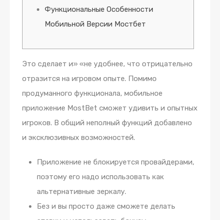
Функциональные Особенности
Мобильной Версии Мостбет
Это сделает и» «не удобнее, что отрицательно
отразится на игровом опыте. Помимо
продуманного функционала, мобильное
приложение MostBet сможет удивить и опытных
игроков. В общий неполный функций добавлено
и эксклюзивных возможностей.
Приложение не блокируется провайдерами,
поэтому его надо использовать как
альтернативные зеркалу.
Без и вы просто даже сможете делать