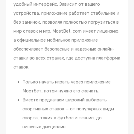
удобный интерфейс. Зависит от вашего
устройства, приложение работает стабильнее и
без заминок, позволяя полностью погрузиться в
мир ставок и игр. MostBet. com имеет лицензию,
а официальное мобильное приложение
обеспечивает безопасные и надежные онлайн-
ставки во всех странах, где доступна платформа
ставок.
Только начать играть через приложение
Мостбет, потом нужно его скачать.
Вместе предлагаем широкий выбирать
спортивных ставок — от популярных виды
спорта, таких а футбол и теннис, до
нишевых дисциплин.