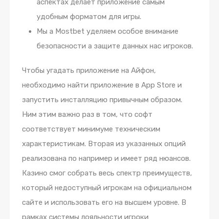
аспектах делает приложение самым
удобным форматом для игры.
Мы а Mostbet уделяем особое внимание
безопасности а защите данных нас игроков.
Чтобы угадать приложение на Айфон,
необходимо найти приложение в App Store и
запустить инсталляцию привычным образом.
Ним этим важно раз в том, что софт
соответствует минимуме техническим
характеристикам. Вторая из указанных опций
реализована по например и имеет ряд нюансов.
Казино смог собрать весь спектр преимуществ,
который недоступный игрокам на официальном
сайте и использовать его на высшем уровне. В
рамках системы лояльности игроки