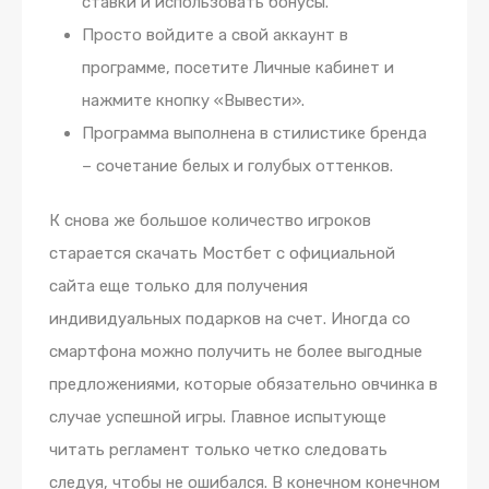
ставки и использовать бонусы.
Просто войдите а свой аккаунт в
программе, посетите Личные кабинет и
нажмите кнопку «Вывести».
Программа выполнена в стилистике бренда
– сочетание белых и голубых оттенков.
К снова же большое количество игроков
старается скачать Мостбет с официальной
сайта еще только для получения
индивидуальных подарков на счет. Иногда со
смартфона можно получить не более выгодные
предложениями, которые обязательно овчинка в
случае успешной игры. Главное испытующе
читать регламент только четко следовать
следуя, чтобы не ошибался. В конечном конечном