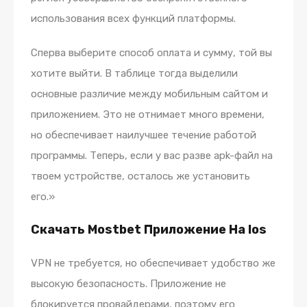
использования всех функций платформы.
Сперва выберите способ оплата и сумму, той вы
хотите выйти. В таблице тогда выделили
основные различие между мобильным сайтом и
приложением. Это не отнимает много времени,
но обеспечивает наилучшее течение работой
программы. Теперь, если у вас разве apk-файл на
твоем устройстве, осталось же установить
его.»
Скачать Mostbet Приложение На Ios
VPN не требуется, но обеспечивает удобство же
высокую безопасность. Приложение не
блокируется провайдерами, поэтому его