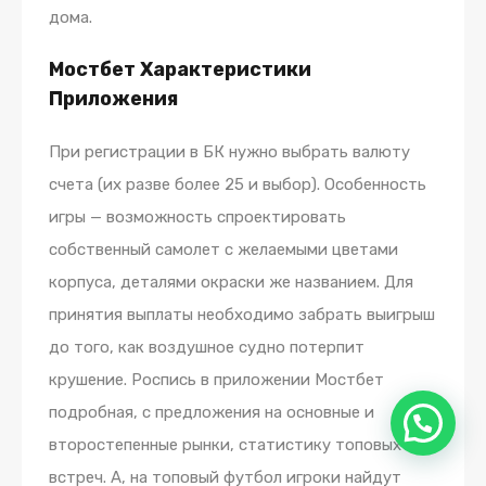
дома.
Мостбет Характеристики
Приложения
При регистрации в БК нужно выбрать валюту
счета (их разве более 25 и выбор). Особенность
игры — возможность спроектировать
собственный самолет с желаемыми цветами
корпуса, деталями окраски же названием. Для
принятия выплаты необходимо забрать выигрыш
до того, как воздушное судно потерпит
крушение. Роспись в приложении Мостбет
подробная, с предложения на основные и
второстепенные рынки, статистику топовых
встреч. А, на топовый футбол игроки найдут