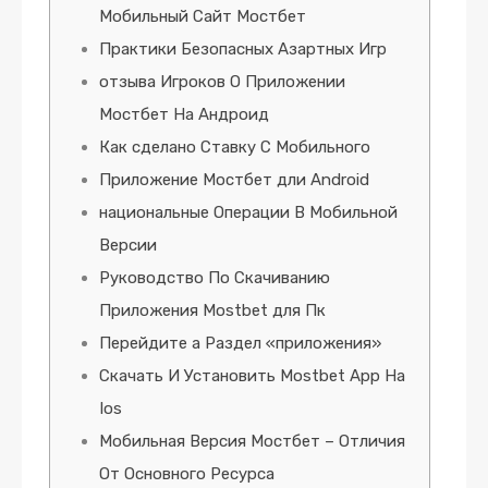
Мобильный Сайт Мостбет
Практики Безопасных Азартных Игр
отзыва Игроков О Приложении
Мостбет На Андроид
Как сделано Ставку С Мобильного
Приложение Мостбет дли Android
национальные Операции В Мобильной
Версии
Руководство По Скачиванию
Приложения Mostbet для Пк
Перейдите а Раздел «приложения»
Скачать И Установить Mostbet App На
Ios
Мобильная Версия Мостбет – Отличия
От Основного Ресурса