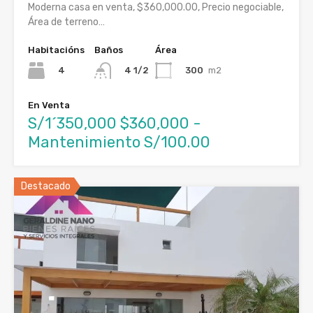
Moderna casa en venta, $360,000.00, Precio negociable,
Área de terreno…
Habitacións
Baños
Área
4
300
m2
4 1/2
En Venta
S/1´350,000 $360,000 -
Mantenimiento S/100.00
Destacado