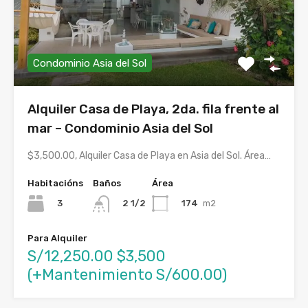
Condominio Asia del Sol
Alquiler Casa de Playa, 2da. fila frente al
mar – Condominio Asia del Sol
$3,500.00, Alquiler Casa de Playa en Asia del Sol. Área…
Habitacións
Baños
Área
3
174
m2
2 1/2
Para Alquiler
S/12,250.00 $3,500
(+Mantenimiento S/600.00)