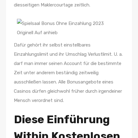
diesseitigen Maklercourtage zeitlich.
Dafür gehört ihr selbst einstellbares
Einzahlungslimit und ihr Umschlag Verlustlimit. U. a.
darf man immer seinen Account für die bestimmte
Zeit unter anderem beständig zeitweilig
ausschließen lassen. Alle Bonusangebote eines
Casinos dürfen gleichwohl früher durch irgendeiner
Mensch verordnet sind.
Diese Einführung
Within Kostenlosen