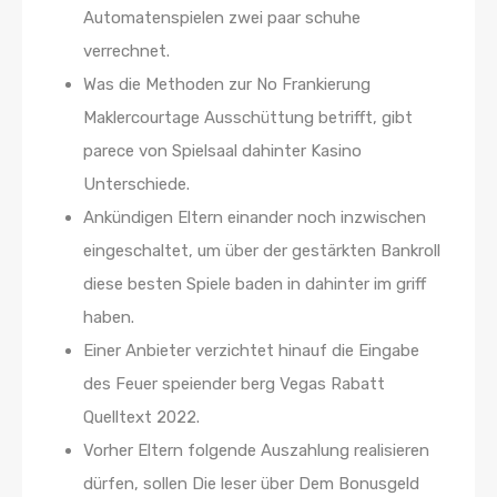
Automatenspielen zwei paar schuhe
verrechnet.
Was die Methoden zur No Frankierung
Maklercourtage Ausschüttung betrifft, gibt
parece von Spielsaal dahinter Kasino
Unterschiede.
Ankündigen Eltern einander noch inzwischen
eingeschaltet, um über der gestärkten Bankroll
diese besten Spiele baden in dahinter im griff
haben.
Einer Anbieter verzichtet hinauf die Eingabe
des Feuer speiender berg Vegas Rabatt
Quelltext 2022.
Vorher Eltern folgende Auszahlung realisieren
dürfen, sollen Die leser über Dem Bonusgeld