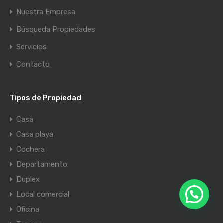
Nuestra Empresa
Búsqueda Propiedades
Servicios
Contacto
Tipos de Propiedad
Casa
Casa playa
Cochera
Departamento
Duplex
Local comercial
Oficina