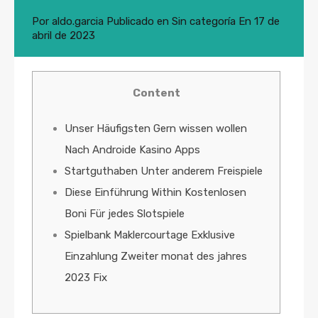
Por
aldo.garcia
Publicado en
Sin categoría
En
17 de
abril de 2023
Content
Unser Häufigsten Gern wissen wollen
Nach Androide Kasino Apps
Startguthaben Unter anderem Freispiele
Diese Einführung Within Kostenlosen
Boni Für jedes Slotspiele
Spielbank Maklercourtage Exklusive
Einzahlung Zweiter monat des jahres
2023 Fix