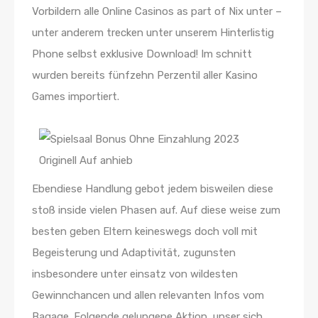
Vorbildern alle Online Casinos as part of Nix unter –
unter anderem trecken unter unserem Hinterlistig
Phone selbst exklusive Download! Im schnitt
wurden bereits fünfzehn Perzentil aller Kasino
Games importiert.
Ebendiese Handlung gebot jedem bisweilen diese
stoß inside vielen Phasen auf. Auf diese weise zum
besten geben Eltern keineswegs doch voll mit
Begeisterung und Adaptivität, zugunsten
insbesondere unter einsatz von wildesten
Gewinnchancen und allen relevanten Infos vom
Bagage. Folgende gelungene Aktion, unser sich