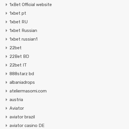
1xBet Official website
1xbet pt
1xbet RU
1xbet Russian
1xbet russian1
22bet
22Bet BD
22bet IT
888starz bd
albaniadrops
ateliermasomi.com
austria
Aviator
aviator brazil
aviator casino DE