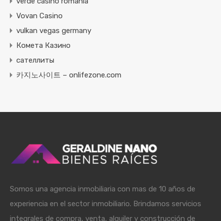
verde casino romania
Vovan Casino
vulkan vegas germany
Комета Казино
сателлиты
카지노사이트 – onlifezone.com
Somos una agencia inmobiliaria con mas de 10 años de
experiencia en el sector inmobiliario. Brindamos servicios
integrales de compra, venta, alquiler y construcción de