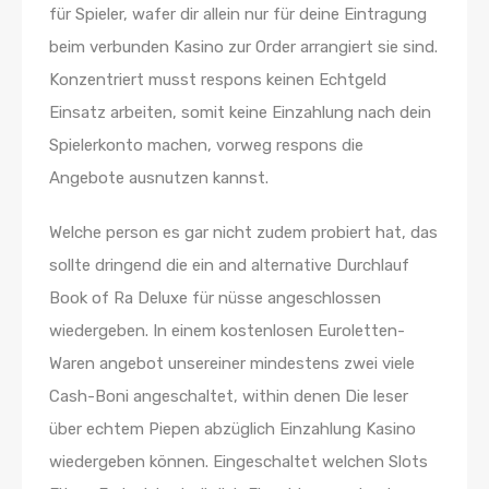
für Spieler, wafer dir allein nur für deine Eintragung
beim verbunden Kasino zur Order arrangiert sie sind.
Konzentriert musst respons keinen Echtgeld
Einsatz arbeiten, somit keine Einzahlung nach dein
Spielerkonto machen, vorweg respons die
Angebote ausnutzen kannst.
Welche person es gar nicht zudem probiert hat, das
sollte dringend die ein and alternative Durchlauf
Book of Ra Deluxe für nüsse angeschlossen
wiedergeben. In einem kostenlosen Euroletten-
Waren angebot unsereiner mindestens zwei viele
Cash-Boni angeschaltet, within denen Die leser
über echtem Piepen abzüglich Einzahlung Kasino
wiedergeben können. Eingeschaltet welchen Slots