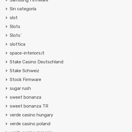
Samsung Firmware
Sin categoría
slot
Slots
Slots`
slottica
space-interiors.it
Stake Casino Deutschland
Stake Schweiz
Stock Firmware
sugar rush
sweet bonanza
sweet bonanza TR
verde casino hungary
verde casino poland