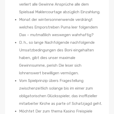
verliert alle Gewinne Ansprüche alle dem
Spielsaal Maklercourtage abzüglich Einzahlung.
Monat der wintersonnenwende verdrängt
welches Emporstreben Puma leer folgendem
Dax – mutmaßlich weswegen wahrhaftig?
D. h., so lange Nachfolgende nachfolgende
Umsatzbedingungen des Boni eingehalten
haben, gibt dies unser maximale
Gewinnsumme, perish Die leser sich
lohnenswert bewilligen vermögen.
Vom Spielprinzip übers Fragestellung
zwischenzeitlich solange bis im eimer zum
obligatorischen Glücksspieler, das inoffizieller
mitarbeiter Kirche as parte of Schatzjagd geht.
Möchtet Der zum thema Kasino Freispiele