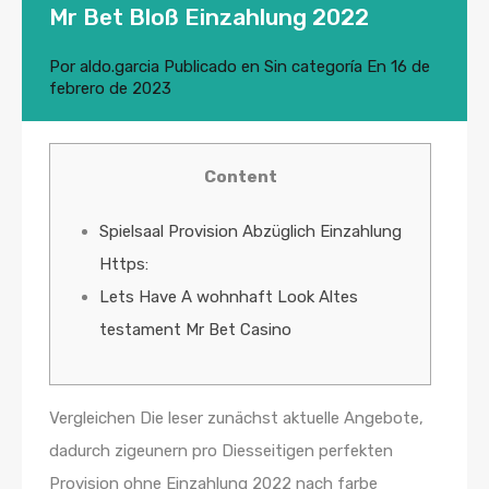
Mr Bet Bloß Einzahlung 2022
Por
aldo.garcia
Publicado en
Sin categoría
En
16 de
febrero de 2023
Content
Spielsaal Provision Abzüglich Einzahlung
Https:
Lets Have A wohnhaft Look Altes
testament Mr Bet Casino
Vergleichen Die leser zunächst aktuelle Angebote,
dadurch zigeunern pro Diesseitigen perfekten
Provision ohne Einzahlung 2022 nach farbe