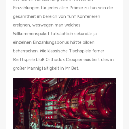
Einzahlungen für jedes allen Prämie zu tun sein die
gesamtheit im bereich von fünf Konferieren
ereignen, weswegen man welches
Willkommenspaket tatsächlich sekundär ja
einzelnen Einzahlungsbonus hätte bilden
beherrschen. Wie klassische Tischspiele ferner
Brettspiele bloß Orthodox Croupier existiert dies in
großer Mannigfaltigkeit in Mr Bet.