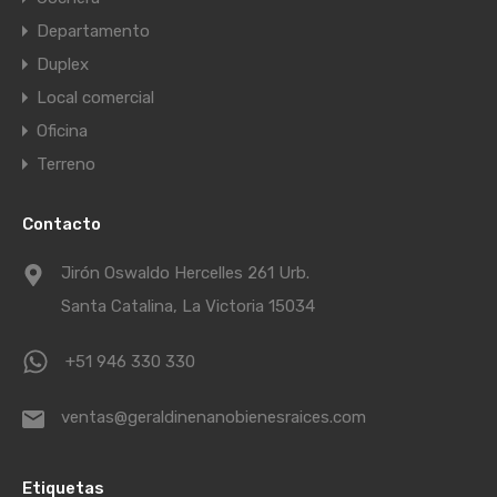
Departamento
Duplex
Local comercial
Oficina
Terreno
Contacto
Jirón Oswaldo Hercelles 261 Urb.
Santa Catalina, La Victoria 15034
+51 946 330 330
ventas@geraldinenanobienesraices.com
Etiquetas