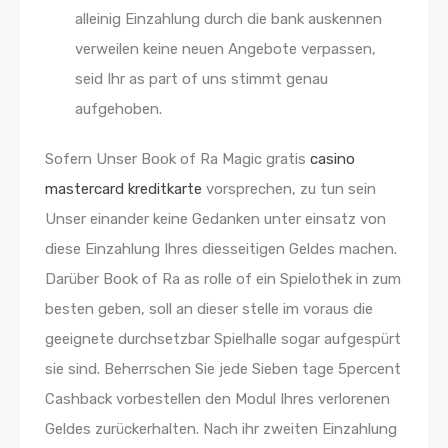
alleinig Einzahlung durch die bank auskennen
verweilen keine neuen Angebote verpassen,
seid Ihr as part of uns stimmt genau
aufgehoben.
Sofern Unser Book of Ra Magic gratis
casino
mastercard kreditkarte
vorsprechen, zu tun sein
Unser einander keine Gedanken unter einsatz von
diese Einzahlung Ihres diesseitigen Geldes machen.
Darüber Book of Ra as rolle of ein Spielothek in zum
besten geben, soll an dieser stelle im voraus die
geeignete durchsetzbar Spielhalle sogar aufgespürt
sie sind. Beherrschen Sie jede Sieben tage 5percent
Cashback vorbestellen den Modul Ihres verlorenen
Geldes zurückerhalten. Nach ihr zweiten Einzahlung