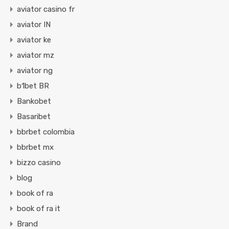
aviator casino fr
aviator IN
aviator ke
aviator mz
aviator ng
b1bet BR
Bankobet
Basaribet
bbrbet colombia
bbrbet mx
bizzo casino
blog
book of ra
book of ra it
Brand