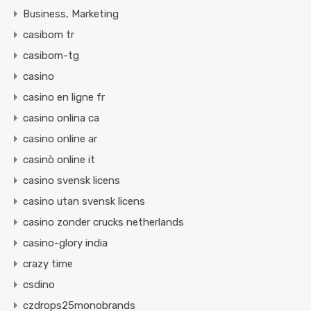
Business, Marketing
casibom tr
casibom-tg
casino
casino en ligne fr
casino onlina ca
casino online ar
casinò online it
casino svensk licens
casino utan svensk licens
casino zonder crucks netherlands
casino-glory india
crazy time
csdino
czdrops25monobrands